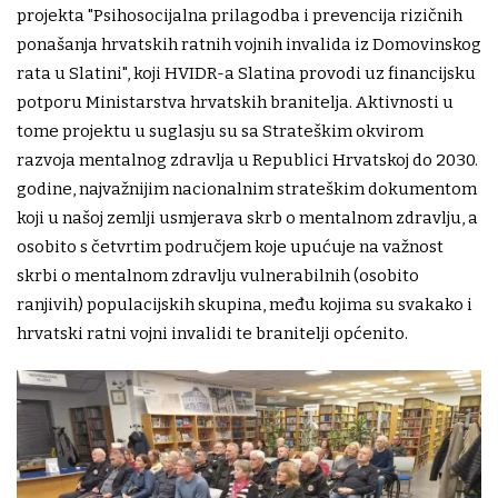
projekta "Psihosocijalna prilagodba i prevencija rizičnih
ponašanja hrvatskih ratnih vojnih invalida iz Domovinskog
rata u Slatini", koji HVIDR-a Slatina provodi uz financijsku
potporu Ministarstva hrvatskih branitelja. Aktivnosti u
tome projektu u suglasju su sa Strateškim okvirom
razvoja mentalnog zdravlja u Republici Hrvatskoj do 2030.
godine, najvažnijim nacionalnim strateškim dokumentom
koji u našoj zemlji usmjerava skrb o mentalnom zdravlju, a
osobito s četvrtim područjem koje upućuje na važnost
skrbi o mentalnom zdravlju vulnerabilnih (osobito
ranjivih) populacijskih skupina, među kojima su svakako i
hrvatski ratni vojni invalidi te branitelji općenito.