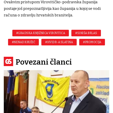
Ovakvim pristupom Virovitičko-podravska županija
postaje još prepoznatljivija kao županija u kojoj se vodi
računa o zdravlju hrvatskih branitelja.
#GRADSKA KNJIŽNICA VIROVITICA
#SINIŠA BRLAS
#NENAD KRUŽIĆ
#HVIDR-A SLATINA
#PROMOCIJA
Povezani članci