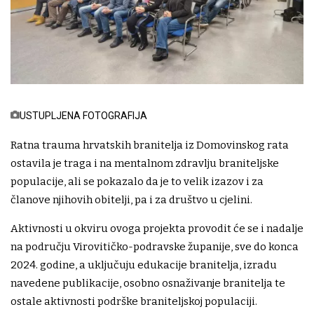
USTUPLJENA FOTOGRAFIJA
Ratna trauma hrvatskih branitelja iz Domovinskog rata
ostavila je traga i na mentalnom zdravlju braniteljske
populacije, ali se pokazalo da je to velik izazov i za
članove njihovih obitelji, pa i za društvo u cjelini.
Aktivnosti u okviru ovoga projekta provodit će se i nadalje
na području Virovitičko-podravske županije, sve do konca
2024. godine, a uključuju edukacije branitelja, izradu
navedene publikacije, osobno osnaživanje branitelja te
ostale aktivnosti podrške braniteljskoj populaciji.