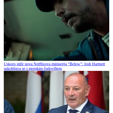
Uskoro stiže nova Netflixova miniserija “Below”: Josh Hartnett
sukobljava se s morskim čudovištem