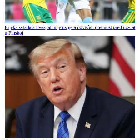
Rijeka svladala Ilves, ali nije uspjela povećati prednost pred uzvrat
u Finskoj