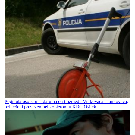
Poginula osoba u sudaru na cesti između Vinkovaca i Jankovaca,
ozlijeđeni prevezen helikopterom u KBC Osijek