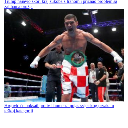
Trump najavio skori kraj sukoba s Iranom i priznao problem sa
zalihama oružja
Hrgović će boksati protiv Itaume za pojas svjetskog prvaka u
teškoj kategoriji