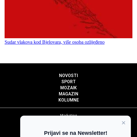
Sudar vlakova kod Bjelovara, više osoba ozlijeđeno
NOVOSTI
SPORT
MOZAIK
MAGAZIN
KOLUMNE
Marketing
×
Politika privatnosti
Politika kolačića
Prijavi se na Newsletter!
Impressum