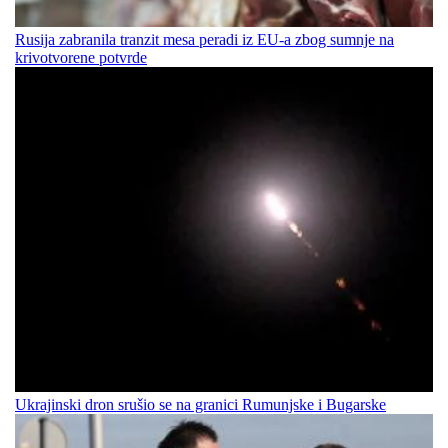
Rusija zabranila tranzit mesa peradi iz EU-a zbog sumnje na
krivotvorene potvrde
Ukrajinski dron srušio se na granici Rumunjske i Bugarske