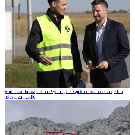
Radić osudio napad na Pejina: „U Osijeku nema i ne smije biti
mjesta za nasilje“