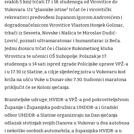
svakih 5 km) trčati 17. i 18. studenoga od Virovitice do
Vukovara. Uz "glasnike istine" trčat će i virovitički
rekreativci predvođeni županom Igorom Androvićem i
dogradonačelnicom Virovitice Vlastom Honjek Golinac,
trkači iz Sesveta, Novske i Našica te Miroslav Dudić-
Lovrić, poznati ultramaratonac i humanitarac iz Beča.
Jednu dionicu trčat će i članice Rukometnog kluba
Virovitica te učenici OŠ Suhopolje. Polazak je 17.
studenoga u 14 sati ispred zgrade Policijske uprave VPŽ-a
i u 17.30 iz Slatine, a cilj je sljedećeg jutra u Vukovaru kod
križa na ušću Vuke u Dunav oko 7.30. Sudionici maratona
priključit će se Koloni sjećanja.
Braniteljske udruge, HVIDR-a VPŽ-a pod pokroviteljstvom
Županije i Županijska podružnica UHDDR-a i Gradski
odbor UHDDR-a Slatine organiziraju na Dan sjećanja
odlazak stotinjak svojih članova u Vukovar u dva autobusa
i nekoliko osobnih automobila, a županijska HVIDR-a u