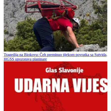
Tragedija na Biokovu: Čeh preminuo tijekom povratka sa Sutvida,
HGSS upozorava planinare