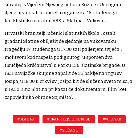
suradnji s Vijećem Mjesnog odbora Kozice i Udrugom
djece hrvatskih branitelja organizira 16. studenoga
biciklistički maraton VBR-a Slatina - Vukovar.
Hrvatski branitelji, učenici slatinskih škola i ostali
građani Slatine obilježit će sjećanje na vukovarsku
tragediju 17. studenoga u 17.30 sati paljenjem svijeća i
molitvom kod raspela podignutog "u spomen dva
tisućljeća kršćanstva" u Parku 136. slatinske brigade. U
18.11 navijačke skupine zapalit će 33 baklje na Trgu sv.
Josipa, u 18.30 u crkvi sv. Josipa bit će služena sveta misa, a
u 19.30 Kino Slatina prikazat će dokumentarni film "Pet
zapovjednika obrane Sajmišta".
#SLATINA
#BRANITELJSKE UDRUGE
#VUKOVAR
#SJEĆANJE