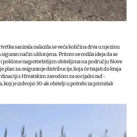
tvrtka sanirala nalazila se veća količina drva u njezinu
a siguran način uklonjena. Pritom se rodila ideja da se
v i poklone najpotrebitijim obiteljima na području Nove
e plan za osiguranje distribucije, koja će trajati do kraja
ordinaciji s Hrvatskim zavodom za socijalni rad -
koji je izdvojio 30-ak obitelji u potrebi za primitak