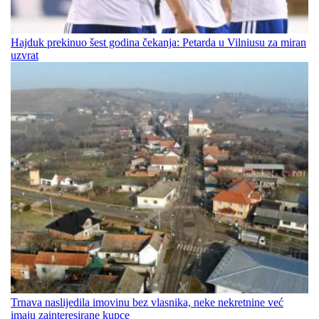
Hajduk prekinuo šest godina čekanja: Petarda u Vilniusu za miran
uzvrat
Trnava naslijedila imovinu bez vlasnika, neke nekretnine već
imaju zainteresirane kupce