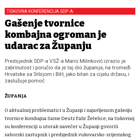
TISKOVNA KONFERENCIJA SDP-A:
Gašenje tvornice
kombajna ogroman je
udarac za Županju
Predsjednik SDP-a VSŽ-a Mario Milinković izrazio je
zabrinutost i poručio da je taj dio županije, na tromeđi
Hrvatske sa Srbijom i BiH, jako bitan za cijelu državu, i
zaslužuje pomoć
ŽUPANJA
O aktualnoj problematici u Županji i najavljenom gašenju
tvornice kombajna Same Deutz Fahr Žetelice, na tiskovnoj
su konferenciji u utorak navečer u Županji govorili
saborski zastupnik i predsjednik vukovarsko-srijemskog