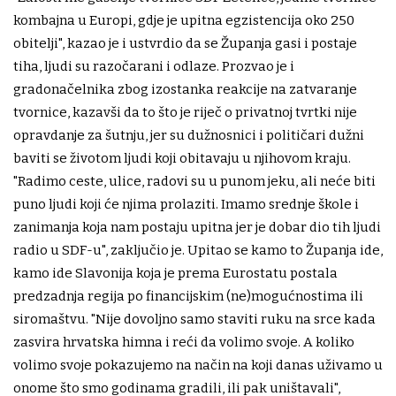
kombajna u Europi, gdje je upitna egzistencija oko 250
obitelji", kazao je i ustvrdio da se Županja gasi i postaje
tiha, ljudi su razočarani i odlaze. Prozvao je i
gradonačelnika zbog izostanka reakcije na zatvaranje
tvornice, kazavši da to što je riječ o privatnoj tvrtki nije
opravdanje za šutnju, jer su dužnosnici i političari dužni
baviti se životom ljudi koji obitavaju u njihovom kraju.
"Radimo ceste, ulice, radovi su u punom jeku, ali neće biti
puno ljudi koji će njima prolaziti. Imamo srednje škole i
zanimanja koja nam postaju upitna jer je dobar dio tih ljudi
radio u SDF-u", zaključio je. Upitao se kamo to Županja ide,
kamo ide Slavonija koja je prema Eurostatu postala
predzadnja regija po financijskim (ne)mogućnostima ili
siromaštvu. "Nije dovoljno samo staviti ruku na srce kada
zasvira hrvatska himna i reći da volimo svoje. A koliko
volimo svoje pokazujemo na način na koji danas uživamo u
onome što smo godinama gradili, ili pak uništavali",