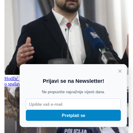
×
Hodžić prozvao Plenkovića zbog izjave o Oluji: Tvrdi da je priča
Prijavi se na Newsletter!
o spašavanju Bihaća „mit i laž“
Ne propustite najvažnije vijesti dana.
Pretplati se