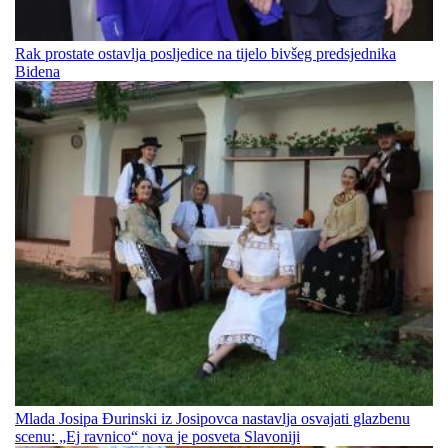
Rak prostate ostavlja posljedice na tijelo bivšeg predsjednika
Bidena
Mlada Josipa Đurinski iz Josipovca nastavlja osvajati glazbenu
scenu: „Ej ravnico“ nova je posveta Slavoniji