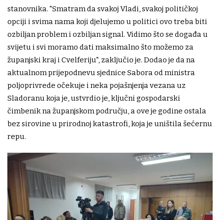
stanovnika. "Smatram da svakoj Vladi, svakoj političkoj
opciji i svima nama koji djelujemo u politici ovo treba biti
ozbiljan problem i ozbiljan signal. Vidimo što se događa u
svijetu i svi moramo dati maksimalno što možemo za
županjski kraj i Cvelferiju", zaključio je. Dodao je da na
aktualnom prijepodnevu sjednice Sabora od ministra
poljoprivrede očekuje i neka pojašnjenja vezana uz
Sladoranu koja je, ustvrdio je, ključni gospodarski
čimbenik na županjskom području, a ove je godine ostala
bez sirovine u prirodnoj katastrofi, koja je uništila šećernu
repu.