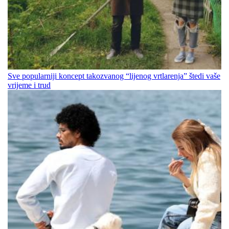
Sve popularniji koncept takozvanog “lijenog vrtlarenja” štedi vaše
vrijeme i trud