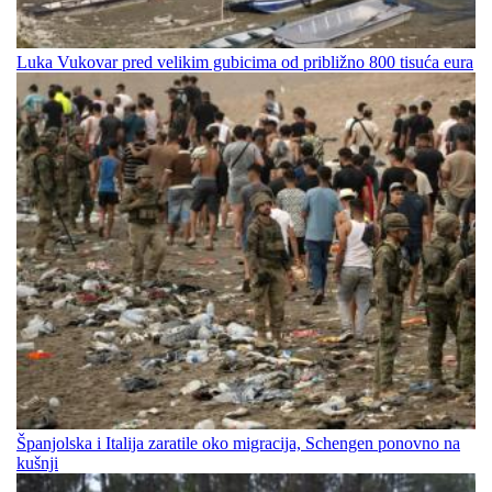
Luka Vukovar pred velikim gubicima od približno 800 tisuća eura
Španjolska i Italija zaratile oko migracija, Schengen ponovno na
kušnji