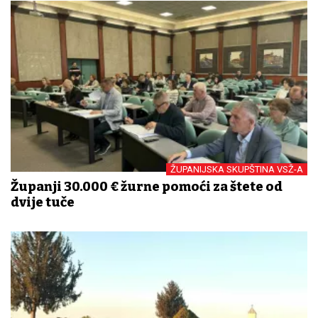
ŽUPANIJSKA SKUPŠTINA VSŽ-A
Županji 30.000 € žurne pomoći za štete od
dvije tuče