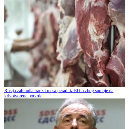
Rusija zabranila tranzit mesa peradi iz EU-a zbog sumnje na
krivotvorene potvrde