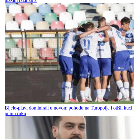
niskim razinama
Bijelo-plavi dominirali u novom pohodu na Turopolje i otišli kući
punih ruku