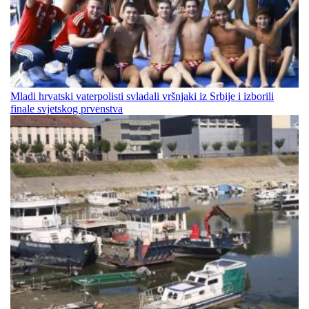
Mladi hrvatski vaterpolisti svladali vršnjaki iz Srbije i izborili
finale svjetskog prvenstva