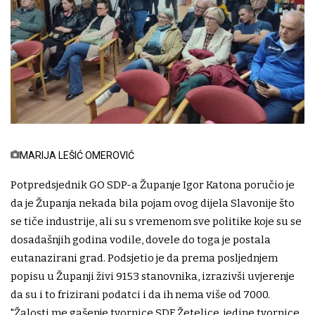
MARIJA LEŠIĆ OMEROVIĆ
Potpredsjednik GO SDP-a Županje Igor Katona poručio je
da je Županja nekada bila pojam ovog dijela Slavonije što
se tiče industrije, ali su s vremenom sve politike koje su se
dosadašnjih godina vodile, dovele do toga je postala
eutanazirani grad. Podsjetio je da prema posljednjem
popisu u Županji živi 9153 stanovnika, izrazivši uvjerenje
da su i to frizirani podatci i da ih nema više od 7000.
"Žalosti me gašenje tvornice SDF Žetelice, jedine tvornice