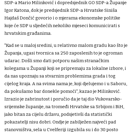
SDP-a Mario Milinković i dopredsjednik GO SDP-a Županje
Igor Katona, dok je predsjednik SDP-a Hrvatske Siniša
Hajdaš Dončić govorio i o mjerama ekonomske politike
koje će SDP u sljedećih nekoliko mjeseci komunicirati s
hrvatskim građanima.
"Kad se u maloj sredini, u relativno malom gradu kao što je
Županja, ugasi tvornica sa 250 zaposlenih to je ogroman
udarac. Došli smo dati potporu našim stranačkim
kolegama u Županji koji se pripremaju za lokalne izbore, i
da nas upoznaju sa stvarnim problemima grada i tog
cijelog kraja. A na svima nama je, koji djelujemo i u Saboru,
da pokušamo bar donekle pomoći", kazao je Milinković.
Izrazio je zabrinutost i poručio da je taj dio Vukovarsko-
srijemske županije, na tromeđi Hrvatske sa Srbijom i BiH,
jako bitan za cijelu državu, podsjetivši da statistički
pokazatelji nisu dobri. Ondje je zabilježen najveći pad
stanovništva, sela u Cvelferiji izgubila su i do 30 posto