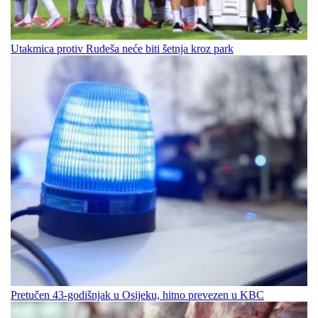
Utakmica protiv Rudeša neće biti šetnja kroz park
Pretučen 43-godišnjak u Osijeku, hitno prevezen u KBC