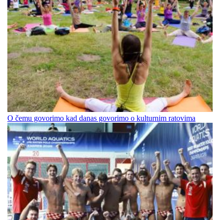
O čemu govorimo kad danas govorimo o kulturnim ratovima