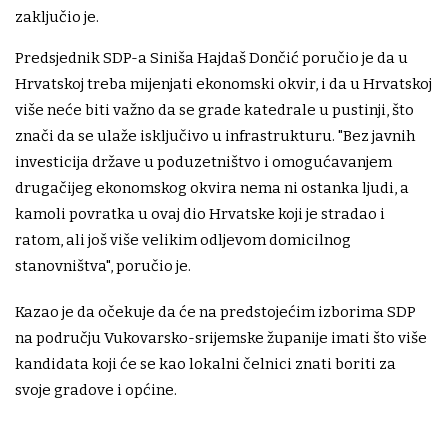
zaključio je.
Predsjednik SDP-a Siniša Hajdaš Dončić poručio je da u
Hrvatskoj treba mijenjati ekonomski okvir, i da u Hrvatskoj
više neće biti važno da se grade katedrale u pustinji, što
znači da se ulaže isključivo u infrastrukturu. "Bez javnih
investicija države u poduzetništvo i omogućavanjem
drugačijeg ekonomskog okvira nema ni ostanka ljudi, a
kamoli povratka u ovaj dio Hrvatske koji je stradao i
ratom, ali još više velikim odljevom domicilnog
stanovništva", poručio je.
Kazao je da očekuje da će na predstojećim izborima SDP
na području Vukovarsko-srijemske županije imati što više
kandidata koji će se kao lokalni čelnici znati boriti za
svoje gradove i općine.