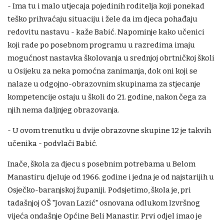
- Ima tu i malo utjecaja pojedinih roditelja koji ponekad
teško prihvaćaju situaciju i žele da im djeca pohađaju
redovitu nastavu - kaže Babić. Napominje kako učenici
koji rade po posebnom programu u razredima imaju
mogućnost nastavka školovanja u srednjoj obrtničkoj školi
u Osijeku za neka pomoćna zanimanja, dok oni koji se
nalaze u odgojno-obrazovnim skupinama za stjecanje
kompetencije ostaju u školi do 21. godine, nakon čega za
njih nema daljnjeg obrazovanja.
- U ovom trenutku u dvije obrazovne skupine 12 je takvih
učenika - podvlači Babić.
Inače, škola za djecu s posebnim potrebama u Belom
Manastiru djeluje od 1966. godine i jedna je od najstarijih u
Osječko-baranjskoj županiji. Podsjetimo, škola je, pri
tadašnjoj OŠ "Jovan Lazić" osnovana odlukom Izvršnog
vijeća ondašnje Općine Beli Manastir. Prvi odjel imao je