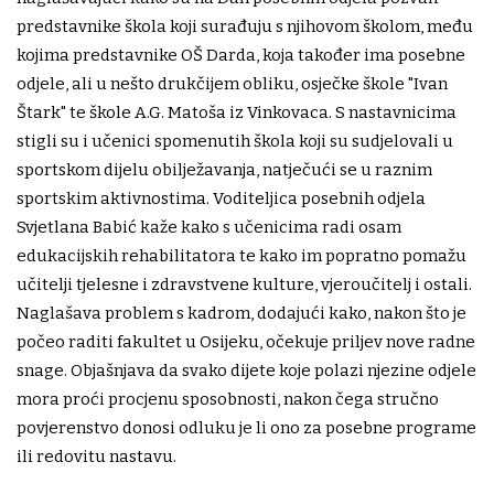
predstavnike škola koji surađuju s njihovom školom, među
kojima predstavnike OŠ Darda, koja također ima posebne
odjele, ali u nešto drukčijem obliku, osječke škole "Ivan
Štark" te škole A.G. Matoša iz Vinkovaca. S nastavnicima
stigli su i učenici spomenutih škola koji su sudjelovali u
sportskom dijelu obilježavanja, natječući se u raznim
sportskim aktivnostima. Voditeljica posebnih odjela
Svjetlana Babić kaže kako s učenicima radi osam
edukacijskih rehabilitatora te kako im popratno pomažu
učitelji tjelesne i zdravstvene kulture, vjeroučitelj i ostali.
Naglašava problem s kadrom, dodajući kako, nakon što je
počeo raditi fakultet u Osijeku, očekuje priljev nove radne
snage. Objašnjava da svako dijete koje polazi njezine odjele
mora proći procjenu sposobnosti, nakon čega stručno
povjerenstvo donosi odluku je li ono za posebne programe
ili redovitu nastavu.