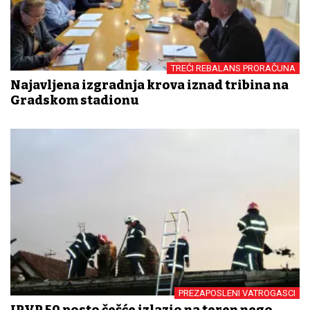
TREĆI REBALANS PRORAČUNA
Najavljena izgradnja krova iznad tribina na
Gradskom stadionu
PREZAPOSLENI VATROGASCI
JPVP 50 posto češće izlazio na teren nego