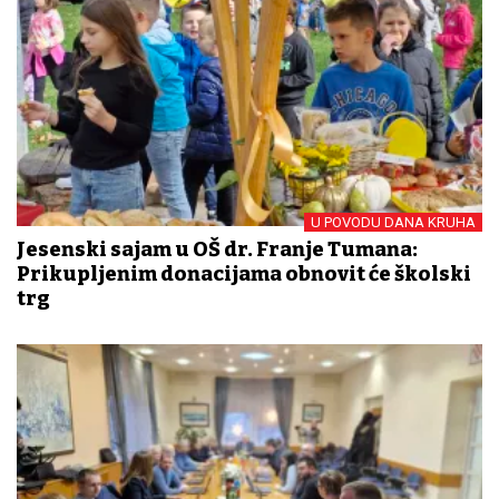
U POVODU DANA KRUHA
Jesenski sajam u OŠ dr. Franje Tuđmana:
Prikupljenim donacijama obnovit će školski
trg