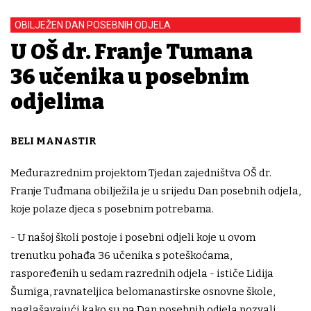
OBILJEŽEN DAN POSEBNIH ODJELA
U OŠ dr. Franje Tuđmana
36 učenika u posebnim
odjelima
BELI MANASTIR
Međurazrednim projektom Tjedan zajedništva OŠ dr.
Franje Tuđmana obilježila je u srijedu Dan posebnih odjela,
koje polaze djeca s posebnim potrebama.
- U našoj školi postoje i posebni odjeli koje u ovom
trenutku pohađa 36 učenika s poteškoćama,
raspoređenih u sedam razrednih odjela - ističe Lidija
Šumiga, ravnateljica belomanastirske osnovne škole,
naglašavajući kako su na Dan posebnih odjela pozvali