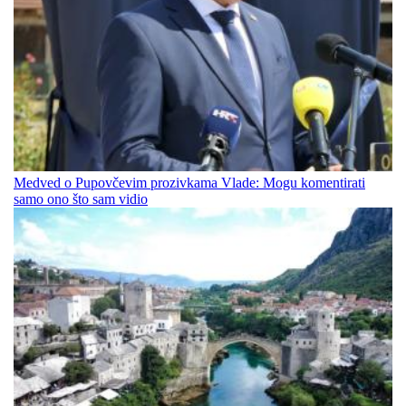
Medved o Pupovčevim prozivkama Vlade: Mogu komentirati
samo ono što sam vidio