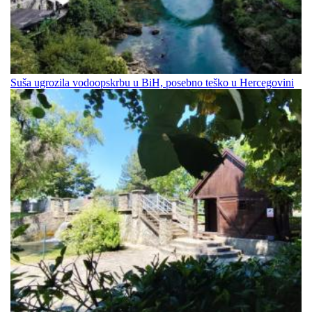
Suša ugrozila vodoopskrbu u BiH, posebno teško u Hercegovini