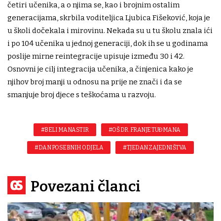
četiri učenika, a o njima se, kao i brojnim ostalim
generacijama, skrbila voditeljica Ljubica Fišeković, koja je
u školi dočekala i mirovinu. Nekada su u tu školu znala ići
i po 104 učenika u jednoj generaciji, dok ih se u godinama
poslije mirne reintegracije upisuje između 30 i 42.
Osnovni je cilj integracija učenika, a činjenica kako je
njihov broj manji u odnosu na prije ne znači i da se
smanjuje broj djece s teškoćama u razvoju.
#BELI MANASTIR
#OŠ DR. FRANJE TUĐMANA
#DAN POSEBNIH ODJELA
#TJEDAN ZAJEDNIŠTVA
Povezani članci