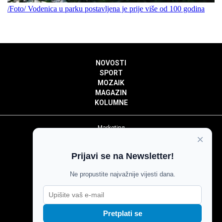
/Foto/ Vodenica u parku postavljena je prije više od 100 godina
NOVOSTI
SPORT
MOZAIK
MAGAZIN
KOLUMNE
Marketing
×
Politika privatnosti
Politika kolačića
Prijavi se na Newsletter!
Impressum
Pravila prenošenja sadržaja
Ne propustite najvažnije vijesti dana.
Pravila komentiranja
Agroglas
Pretplati se