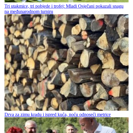
Tri utakmice, tri pobjede i trofej: Mladi Osječani pokazali snagu
na međunarodnom turniru
Drva za zimu kradu i ispred kuća, noću odnoseći metrice