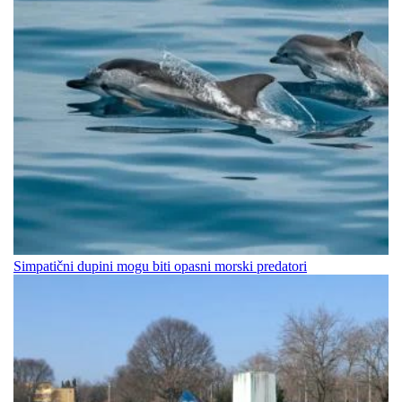
Simpatični dupini mogu biti opasni morski predatori