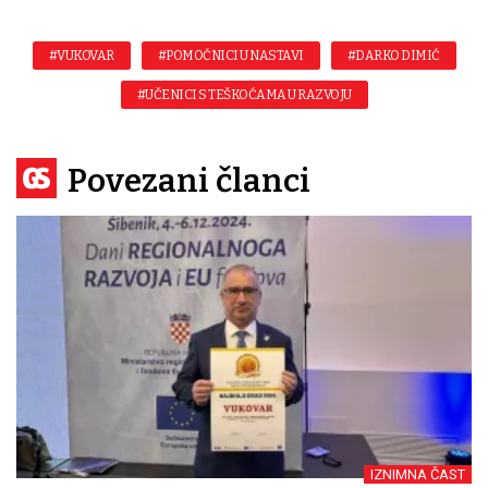
#VUKOVAR
#POMOĆNICI U NASTAVI
#DARKO DIMIĆ
#UČENICI S TEŠKOĆAMA U RAZVOJU
Povezani članci
IZNIMNA ČAST