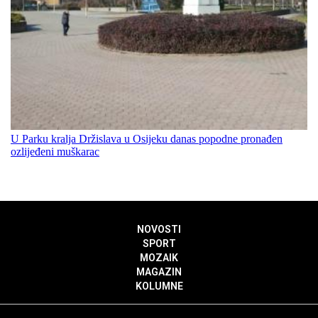
U Parku kralja Držislava u Osijeku danas popodne pronađen
ozlijeđeni muškarac
NOVOSTI
SPORT
MOZAIK
MAGAZIN
KOLUMNE