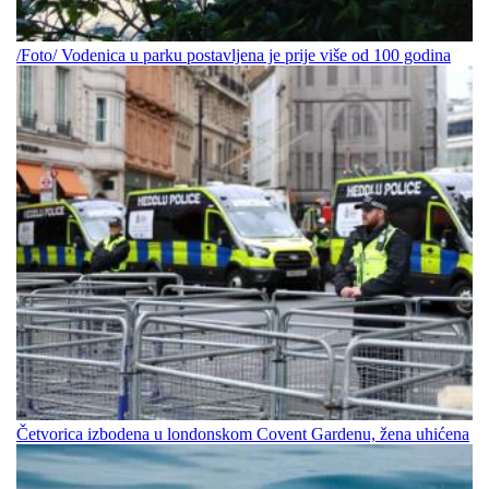
/Foto/ Vodenica u parku postavljena je prije više od 100 godina
Četvorica izbodena u londonskom Covent Gardenu, žena uhićena