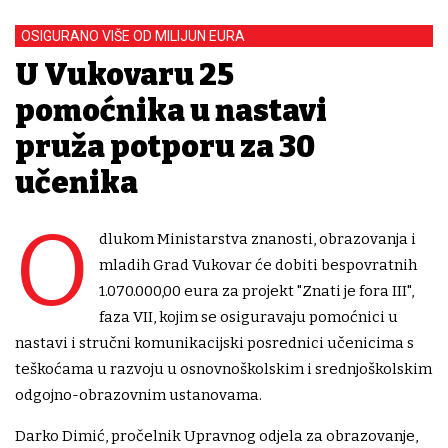
OSIGURANO VIŠE OD MILIJUN EURA
U Vukovaru 25
pomoćnika u nastavi
pruža potporu za 30
učenika
O
dlukom Ministarstva znanosti, obrazovanja i
mladih Grad Vukovar će dobiti bespovratnih
1.070.000,00 eura za projekt "Znati je fora III",
faza VII, kojim se osiguravaju pomoćnici u
nastavi i stručni komunikacijski posrednici učenicima s
teškoćama u razvoju u osnovnoškolskim i srednjoškolskim
odgojno-obrazovnim ustanovama.
Darko Dimić, pročelnik Upravnog odjela za obrazovanje,