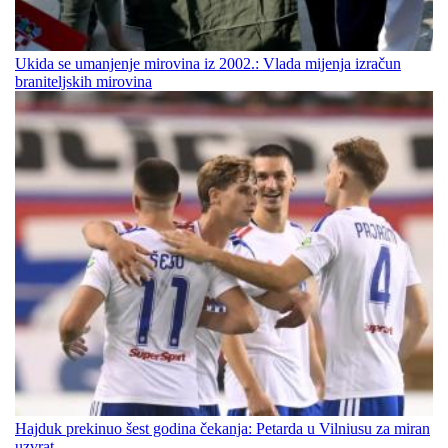
Ukida se umanjenje mirovina iz 2002.: Vlada mijenja izračun
braniteljskih mirovina
Hajduk prekinuo šest godina čekanja: Petarda u Vilniusu za miran
uzvrat