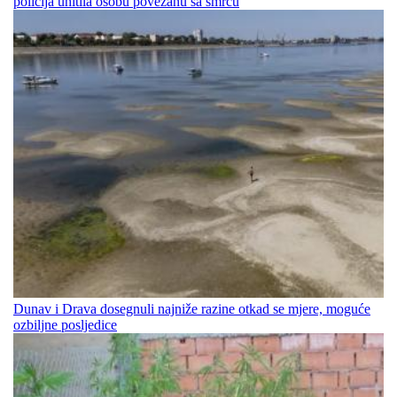
policija uhitila osobu povezanu sa smrću
Dunav i Drava dosegnuli najniže razine otkad se mjere, moguće
ozbiljne posljedice