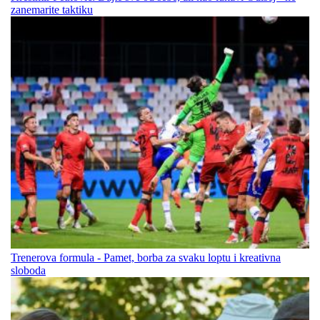
zanemarite taktiku
Trenerova formula - Pamet, borba za svaku loptu i kreativna
sloboda