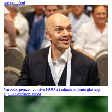
preopterećeni
Varvodić preuzeo vodstvo HOO-a i odmah smijenio glavnog
tajnika i direktore ureda