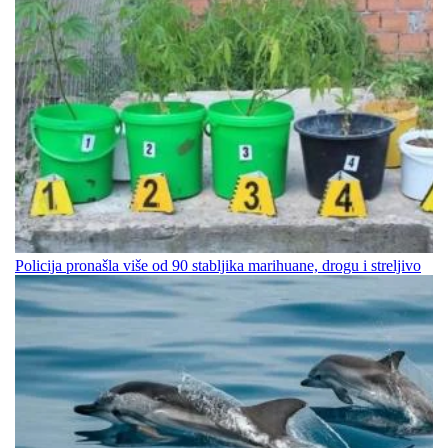
Policija pronašla više od 90 stabljika marihuane, drogu i streljivo