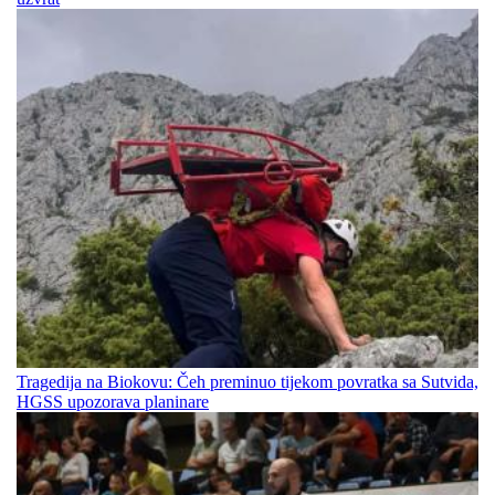
Tragedija na Biokovu: Čeh preminuo tijekom povratka sa Sutvida,
HGSS upozorava planinare