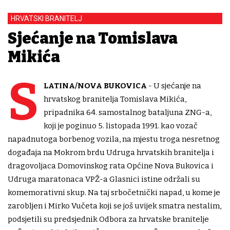
HRVATSKI BRANITELJ
Sjećanje na Tomislava
Mikića
S
LATINA/NOVA BUKOVICA
- U sjećanje na
hrvatskog branitelja Tomislava Mikića,
pripadnika 64. samostalnog bataljuna ZNG-a,
koji je poginuo 5. listopada 1991. kao vozač
napadnutoga borbenog vozila, na mjestu troga nesretnog
događaja na Mokrom brdu Udruga hrvatskih branitelja i
dragovoljaca Domovinskog rata Općine Nova Bukovica i
Udruga maratonaca VPŽ-a Glasnici istine održali su
komemorativni skup. Na taj srbočetnički napad, u kome je
zarobljen i Mirko Vučeta koji se još uvijek smatra nestalim,
podsjetili su predsjednik Odbora za hrvatske branitelje