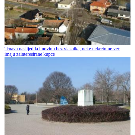
Trnava naslijedila imovinu bez vlasnika, neke nekretnine već
imaju zainteresirane kupce