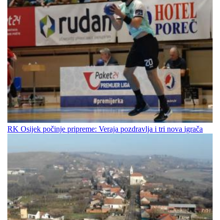
RK Osijek počinje pripreme: Veraja pozdravlja i tri nova igrača