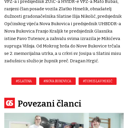
VPŽ-a i predsjednik ZUiČ-a HVIDR-e VPŽ-a Mato Bubaš,
ranjeni član posade vozila Zlatko Hmelik, obnašatelj
dužnosti gradonačelnika Slatine Ilija Nikolić, predsjednik
Općinskog vijeća Nova Bukovica i predsjednik UHBDDR-a
Nova Bukovica Franjo Kraljik te predsjednik Glasnika
istine Pavo Tutenov, a zahvalu svima izrazila je Mikićeva
supruga Višnja. Od Mokrog brda do Nove Bukovice trčala
se 2. memorijalna utrka, a u crkvi sv. Josipa u Slatini misu
zadušnicu služio je župnik preč. Dragan Hrgić.
#SLATINA
#NOVA BUKOVICA
#TOMISLAV MIKIĆ
Povezani članci