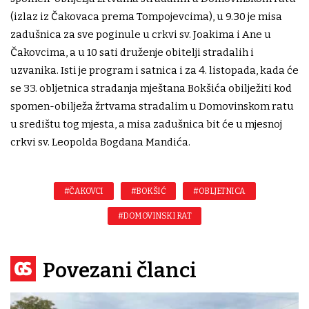
(izlaz iz Čakovaca prema Tompojevcima), u 9.30 je misa
zadušnica za sve poginule u crkvi sv. Joakima i Ane u
Čakovcima, a u 10 sati druženje obitelji stradalih i
uzvanika. Isti je program i satnica i za 4. listopada, kada će
se 33. obljetnica stradanja mještana Bokšića obilježiti kod
spomen-obilježa žrtvama stradalim u Domovinskom ratu
u središtu tog mjesta, a misa zadušnica bit će u mjesnoj
crkvi sv. Leopolda Bogdana Mandića.
#ČAKOVCI
#BOKŠIĆ
#OBLJETNICA
#DOMOVINSKI RAT
Povezani članci