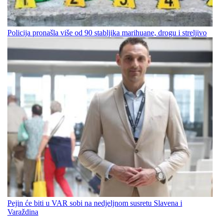
Policija pronašla više od 90 stabljika marihuane, drogu i streljivo
Pejin će biti u VAR sobi na nedjeljnom susretu Slavena i
Varaždina