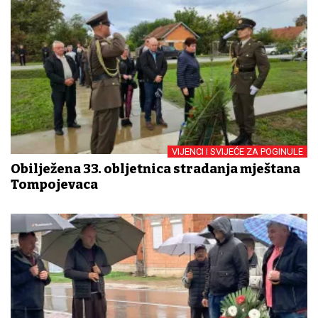
VIJENCI I SVIJEĆE ZA POGINULE
Obilježena 33. obljetnica stradanja mještana
Tompojevaca