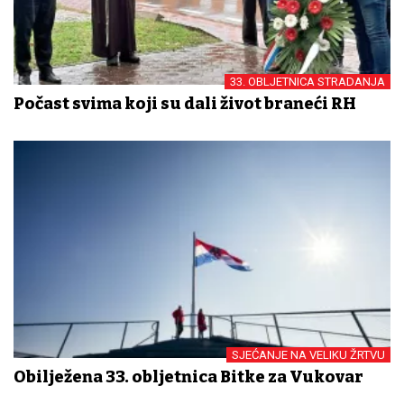
33. OBLJETNICA STRADANJA
Počast svima koji su dali život braneći RH
SJEĆANJE NA VELIKU ŽRTVU
Obilježena 33. obljetnica Bitke za Vukovar