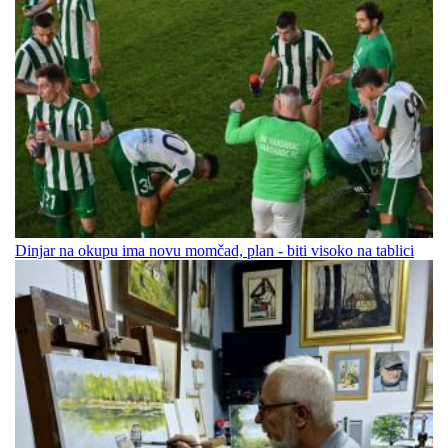
Dinjar na okupu ima novu momčad, plan - biti visoko na tablici