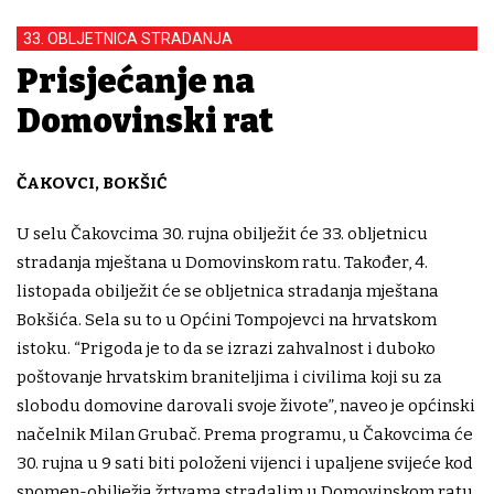
33. OBLJETNICA STRADANJA
Prisjećanje na
Domovinski rat
ČAKOVCI, BOKŠIĆ
U selu Čakovcima 30. rujna obilježit će 33. obljetnicu
stradanja mještana u Domovinskom ratu. Također, 4.
listopada obilježit će se obljetnica stradanja mještana
Bokšića. Sela su to u Općini Tompojevci na hrvatskom
istoku. “Prigoda je to da se izrazi zahvalnost i duboko
poštovanje hrvatskim braniteljima i civilima koji su za
slobodu domovine darovali svoje živote”, naveo je općinski
načelnik Milan Grubač. Prema programu, u Čakovcima će
30. rujna u 9 sati biti položeni vijenci i upaljene svijeće kod
spomen-obilježja žrtvama stradalim u Domovinskom ratu