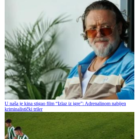
U naša je kina stigao film “Izlaz iz igre”: Adrenalinom nabijen
kriminalistički triler