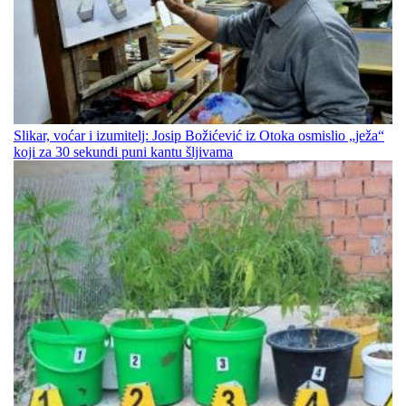
Slikar, voćar i izumitelj: Josip Božićević iz Otoka osmislio „ježa“
koji za 30 sekundi puni kantu šljivama