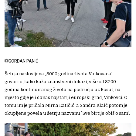
GORDAN PANIĆ
Šetnja naslovljena „8000 godina života Vinkovaca”
govori o, kako kažu znanstveni dokazi, više od 8200
godina kontinuiranog života na području uz Bosut, na
mjesto gdje je i danas najstariji europski grad, Vinkovci. O
tomu im je pričala Mirna Katičić, a Sandra Klaić potom je
okupljene povela u šetnju nazvanu "Sve birtije obiš'o sam”.