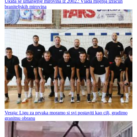
Ukida se umanjenje mirovina iz 2002.: Vlada mijenja izračun
braniteljskih mirovina
Veraja: Ligu za prvaka moramo si svi postaviti kao cilj, gradimo
granitnu obranu