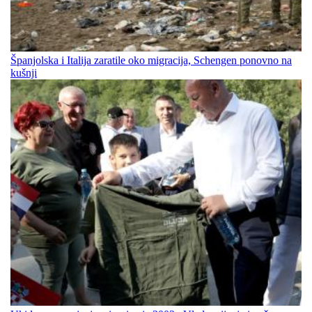
Španjolska i Italija zaratile oko migracija, Schengen ponovno na
kušnji