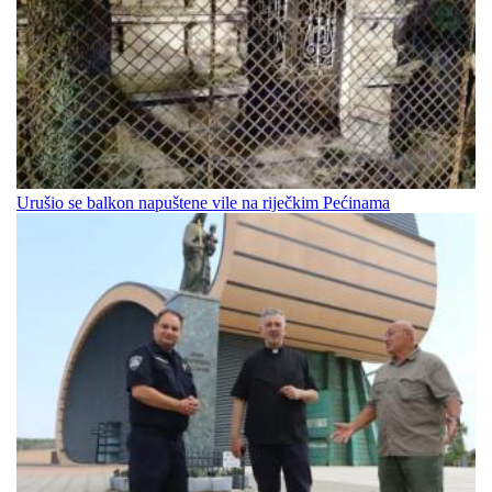
Urušio se balkon napuštene vile na riječkim Pećinama