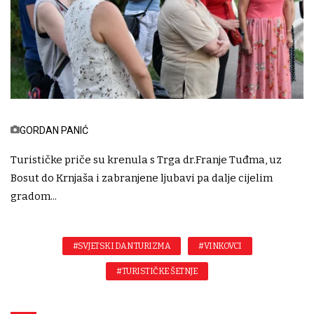
GORDAN PANIĆ
Turističke priče su krenula s Trga dr.Franje Tuđma, uz
Bosut do Krnjaša i zabranjene ljubavi pa dalje cijelim
gradom...
#SVJETSKI DAN TURIZMA
#VINKOVCI
#TURISTIČKE ŠETNJE