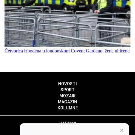
Četvorica izbodena u londonskom Covent Gardenu, žena uhićena
NOVOSTI
SPORT
MOZAIK
MAGAZIN
KOLUMNE
Marketing
×
Politika privatnosti