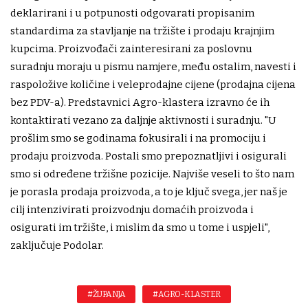
deklarirani i u potpunosti odgovarati propisanim
standardima za stavljanje na tržište i prodaju krajnjim
kupcima. Proizvođači zainteresirani za poslovnu
suradnju moraju u pismu namjere, među ostalim, navesti i
raspoložive količine i veleprodajne cijene (prodajna cijena
bez PDV-a). Predstavnici Agro-klastera izravno će ih
kontaktirati vezano za daljnje aktivnosti i suradnju. "U
prošlim smo se godinama fokusirali i na promociju i
prodaju proizvoda. Postali smo prepoznatljivi i osigurali
smo si određene tržišne pozicije. Najviše veseli to što nam
je porasla prodaja proizvoda, a to je ključ svega, jer naš je
cilj intenzivirati proizvodnju domaćih proizvoda i
osigurati im tržište, i mislim da smo u tome i uspjeli",
zaključuje Podolar.
#ŽUPANJA
#AGRO-KLASTER