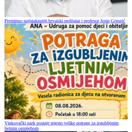
Preminuo najistaknutiji hrvatski pedijatar i profesor Josip Grgurić
Vinkovački park postaje mjesto velike potrage za izgubljenim
ljetnim osmijehom