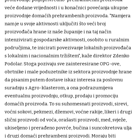
veće dodane vrijednosti i u konačnici povećanja ukupne
proizvodnje domaćih prehrambenih proizvoda. "Namjera
nam je u svoje aktivnosti uključiti što veći broj
proizvođača hrane iz naše županije i na taj način
intenzivirati gospodarske aktivnosti, osobito u ruralnim
područjima, te inicirati povezivanje lokalnih proizvođača
s lokalnim i nacionalnim tržištem", kaže direktor Zdenko
Podolar. Stoga pozivaju sve zainteresirane OPG-ove,
obrtnike i male poduzetnike iz sektora proizvodnje hrane
da pisanim putem dostave iskaz interesa za poslovnu
suradnju s Agro-klasterom, a ona podrazumijeva
eventualnu proizvodnju, otkup, prodaju i promociju
domaćih proizvoda. To su suhomesnati proizvodi, sirevi,
voćni sokovi, pekmezi, džemovi, voćne rakije, likeri i drugi
slični proizvodi od voća, orašasti proizvodi, med, svježe,
ukiseljeno i prerađeno povrće, bučina i suncokretova ulja
i drugi domaći prehrambeni proizvodi. Moraju biti