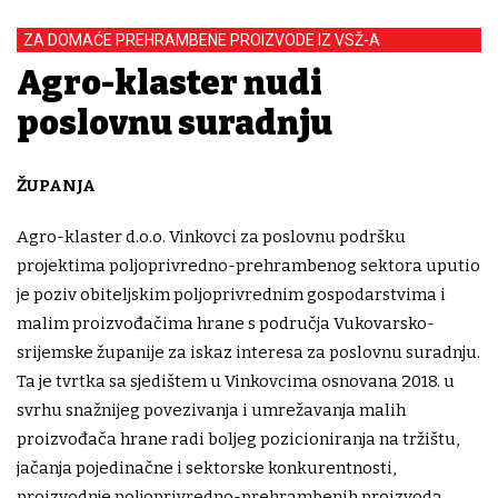
ZA DOMAĆE PREHRAMBENE PROIZVODE IZ VSŽ-A
Agro-klaster nudi
poslovnu suradnju
ŽUPANJA
Agro-klaster d.o.o. Vinkovci za poslovnu podršku
projektima poljoprivredno-prehrambenog sektora uputio
je poziv obiteljskim poljoprivrednim gospodarstvima i
malim proizvođačima hrane s područja Vukovarsko-
srijemske županije za iskaz interesa za poslovnu suradnju.
Ta je tvrtka sa sjedištem u Vinkovcima osnovana 2018. u
svrhu snažnijeg povezivanja i umrežavanja malih
proizvođača hrane radi boljeg pozicioniranja na tržištu,
jačanja pojedinačne i sektorske konkurentnosti,
proizvodnje poljoprivredno-prehrambenih proizvoda