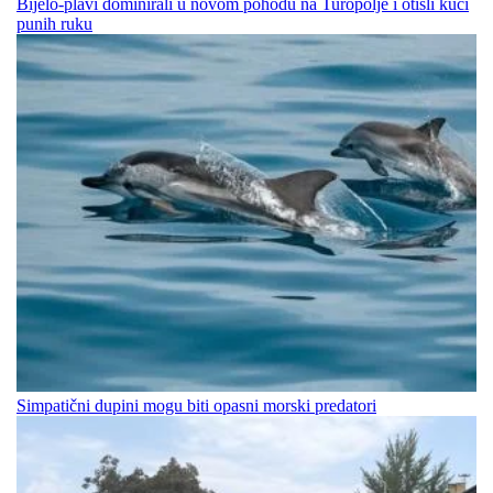
Bijelo-plavi dominirali u novom pohodu na Turopolje i otišli kući
punih ruku
Simpatični dupini mogu biti opasni morski predatori