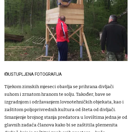
USTUPLJENA FOTOGRAFIJA
Tijekom zimskih mjeseci obavlja se prihrana divljači
suhom i zrnatom hranom te solju. Također, bave se
izgradnjom i održavanjem lovnotehničkih objekata, kao i
zaštitom poljoprivrednih kultura od šteta od divljači.
Smanjenje brojnog stanja predatora u lovištima jedna je od
glavnih zadaća članova kako bi se zaštitila plemenita