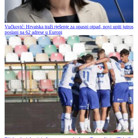
Vučković: Hrvatska traži rješenje za opasni otpad, novi upiti jutros
poslani na 62 adrese u Europi