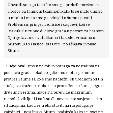
Uhvatili smo ga tako što smo ga prekrili mrežom za
ribolov pa tamnom tkaninom kako bi se malo umirio
u mraku i onda smo ga odnijeli u šumu i pustili.
Problem su, primjerice, lisice i čagljevi, koji se
“navuku” u rubne dijelove grada u potrazi za hranom.
Njih rješavamo hvataljkama i također vraćamo u
prirodu, kao i lasice i jazavce - pojašnjava Zvonko
Šitum.
- Sudjelovali smo u nekoliko potraga za nestalima na
području grada i okolice, gdje smo metar po metar
pretresli šume za koje smo nadležni. Ni u jednom od tih
slučajeva tražene osobe nisu pronađene u šumi, nego na
drugim mjestima. Inače, na teren ide maksimum
raspoloživih ljudi i naši su članovi zaista savjesni u tim
situacijama, kada se treba staviti na raspolaganje
zajednici – pojašnjava Šitum i podsjeća kako se lovci pri