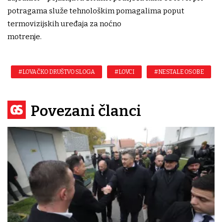
potragama služe tehnološkim pomagalima poput
termovizijskih uređaja za noćno
motrenje.
#LOVAČKO DRUŠTVO SLOGA
#LOVCI
#NESTALE OSOBE
Povezani članci