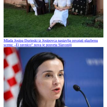
Mlada Josipa Đurinski iz Josipovca nastavlja osvajati glazbenu
scenu: „Ej ravnico“ nova je posveta Slavoniji