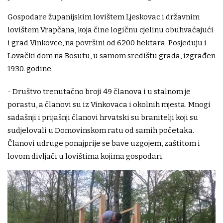
Gospodare županijskim lovištem Ljeskovac i državnim
lovištem Vrapčana, koja čine logičnu cjelinu obuhvaćajući
i grad Vinkovce, na površini od 6200 hektara. Posjeduju i
Lovački dom na Bosutu, u samom središtu grada, izgrađen
1930. godine.
- Društvo trenutačno broji 49 članova i u stalnom je
porastu, a članovi su iz Vinkovaca i okolnih mjesta. Mnogi
sadašnji i prijašnji članovi hrvatski su branitelji koji su
sudjelovali u Domovinskom ratu od samih početaka.
Članovi udruge ponajprije se bave uzgojem, zaštitom i
lovom divljači u lovištima kojima gospodari.