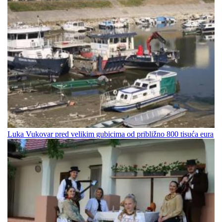
Luka Vukovar pred velikim gubicima od približno 800 tisuća eura