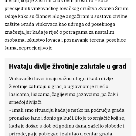
divljač, koja je zaštitni znak ovih prostora – kaže
predsjednik vinkovačkog lovačkog društva Zvonko Šitum.
Ddaje kako su članovi Sloge angažirani u sustavu civilne
zaštite Grada Vinkovaca kao udruga od posebnoga
značenja, jer kada je riječ o potragama za nestalim
osobama, iskustvo lovaca i poznavanje terena, posebice
šuma, neprocjenjivo je.
Hvataju divlje životinje zalutale u grad
Vinkovački lovci imaju važnu ulogu i kada divlje
životinje zalutaju u grad, a uglavnom je riječ o
lasicama, lisicama, čagljevima, jazavcima, pa čak i
srnećoj divljači.
- Imali smo situaciju kada je netko na području grada
pronašao lane i donio ga kući. Bio je to srnjačić koji se,
kada je došao u dob od godinu dana, zaželio slobode i
prirode, pa je pobjegao i zalutao u centar grada.