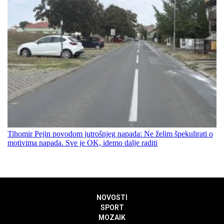
Tihomir Pejin povodom jutrošnjeg napada: Ne želim špekulirati o
motivima napada. Sve je OK, idemo dalje raditi
NOVOSTI
SPORT
MOZAIK