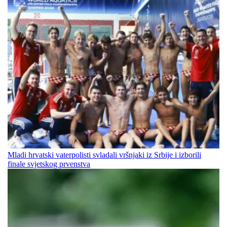
Mladi hrvatski vaterpolisti svladali vršnjaki iz Srbije i izborili
finale svjetskog prvenstva