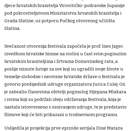
djece hrvatskih branitelja Virovitičko-podravske županije
pod pokroviteljstvom Ministarstva hrvatskih branitelja i
Grada Slatine, uz potporu Pučkog otvorenog učilišta
Slatina.
Svečanost otvorenja festivala započela je prof. Ines Jagec
izvedbom hrvatske himne na violini u čast svim poginulim
hrvatskim braniteljima i žrtvama Domovinskog rata, a
poslije minute šutnje za sve koji su ugradili svoje živote u
temelje slobodne i neovisne hrvatske države o festivalu je
govorio predsjednik udruge organizatora Jurica Culej. On
je zahvalio članovima obitelji poginulog Stjepana Mlakara
i svima koji su podržali ideju održavanja festivala, koja je
nastala istovremeno s osnivanjem udruge, te je predstavio
filmove koji će biti prikazani u trodnevnom programu.
Uslijedila je projekcija prve epizode serijala Dine Mataza