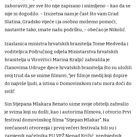
zaboraviti, jer sve što nije zapisano i snimljeno – kao da se
nije ni dogodilo. – Izuzetna nam je čast što vam Grad
Slatina, Gradsko vijeće i ja osobno možemo pomoći,
nastavite tako, imate našu podršku, – obećao je Nikolić.
Izaslanica ministra hrvatskih branitelja Tome Medveda i
voditeljica Područnog odjela Ministarstva hrvatskih
branitelja u Virovitici Marina Kraljić zahvalila je
članovima Udruge djece hrvatskih branitelja što su uložili
svoj trud da se snime filmovi, "jer film je medij koji dopire
do najviše ljudi, a istina o Domovinskom ratu mora doći do
svih".
Sin Stjepana Mlakara Renato uime svoje obitelji zahvalio
je svima koji su došli, kao i autorima filmova, i otvorio Prvi
festival domovinskog filma "Stjepan Mlakar". Na
svečanosti otvorenja i prvoj večeri festivala bili su i
zamjenik načelnika PU VPŽ Nenad Križić, predsjednik