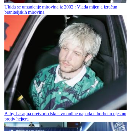
Ukida se umanjenje mirovina iz 2002.: Vlada mijenja izračun
braniteljskih mirovina
Baby Lasagna pretvorio iskustvo online napada u borbenu pjesmu
protiv hejtera