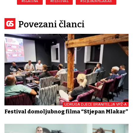
#SLATINA
#FESTIVAL
#STJEPAN MLAKAR
Povezani članci
UDRUGA DJECE BRANITELJA VPŽ-A
Festival domoljubnog filma “Stjepan Mlakar”