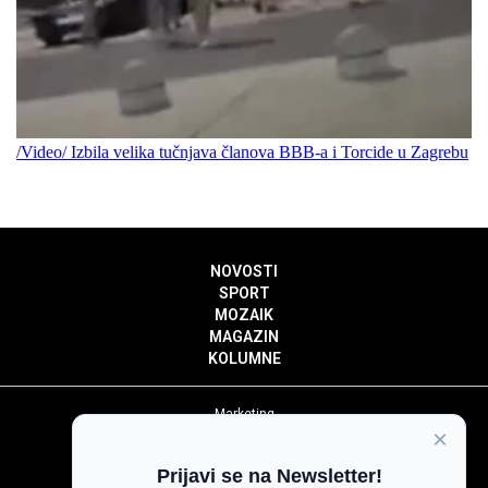
/Video/ Izbila velika tučnjava članova BBB-a i Torcide u Zagrebu
NOVOSTI
SPORT
MOZAIK
MAGAZIN
KOLUMNE
Marketing
×
Politika privatnosti
Politika kolačića
Prijavi se na Newsletter!
Impressum