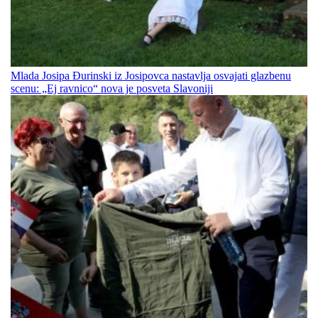
Mlada Josipa Đurinski iz Josipovca nastavlja osvajati glazbenu
scenu: „Ej ravnico“ nova je posveta Slavoniji