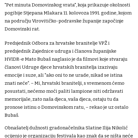
"Pet minuta Domovinskog vrata", koja prikazuje okolnosti
pogibije Stjepana Mlakara 11. kolovoza 1991. godine, kojom
na području Virovitičko-podravske županije započinje
Domovinski rat.
Predsjednik Odbora za hrvatske branitelje VPŽ i
predsjednik Zajednice udruga i članova županijske
HVIDR-e Mato Bubaš naglasio je da filmovi koje stvaraju
članovi Udruge djece hrvatskih branitelja izazivaju
emocije i suze, ali "ako oni to ne urade, nikad se istina
znati neće". – Mi, hrvatski branitelji, s vremenom ćemo
posustati, nećemo moći paliti lampione niti održavati
memorijale, zato naša djeca, vaša djeca, ostaju tu da
pronose istinu o Domovinskom ratu, – rekao je uz ostalo
Bubaš.
Obnašatelj dužnosti gradonačelnika Slatine Ilija Nikolić
ocijenio je organizaciju festivala kao znak da se ništa neće