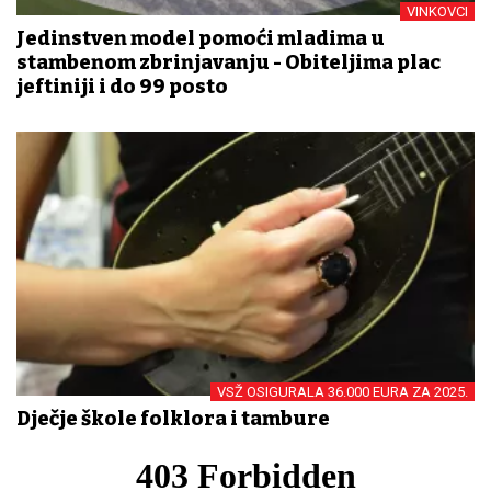
VINKOVCI
Jedinstven model pomoći mladima u
stambenom zbrinjavanju - Obiteljima plac
jeftiniji i do 99 posto
VSŽ OSIGURALA 36.000 EURA ZA 2025.
Dječje škole folklora i tambure