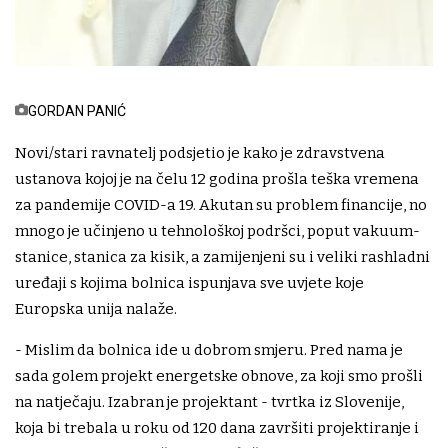
GORDAN PANIĆ
Novi/stari ravnatelj podsjetio je kako je zdravstvena
ustanova kojoj je na čelu 12 godina prošla teška vremena
za pandemije COVID-a 19. Akutan su problem financije, no
mnogo je učinjeno u tehnološkoj podršci, poput vakuum-
stanice, stanica za kisik, a zamijenjeni su i veliki rashladni
uređaji s kojima bolnica ispunjava sve uvjete koje
Europska unija nalaže.
- Mislim da bolnica ide u dobrom smjeru. Pred nama je
sada golem projekt energetske obnove, za koji smo prošli
na natječaju. Izabran je projektant - tvrtka iz Slovenije,
koja bi trebala u roku od 120 dana završiti projektiranje i