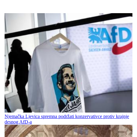
Njemačka Ljevica spremna podržati konzervativce protiv krajnje
desnog AfD-a