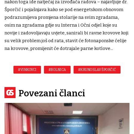
nakon toga ide natječaj za izvođača radova – najavljuje dr.
Šporčić i pojašnjava kako se pod energetskom obnovom
podrazumijeva promjena stolarije na svim zgradama,
osim na zgradama gdje su Interna i Očni odjel koje su
novije i zadovoljavaju uvjete, sanirali bi ravne krovove koji
su velik problem još od rata, stavit će fotonaponske ćelije
na krovove, promijenit će dotrajale parne kotlove...
#VINKOVCI
#BOLNICA
#KRUNOSLAV ŠPORČIĆ
Povezani članci