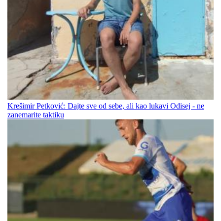
Krešimir Petković: Dajte sve od sebe, ali kao lukavi Odisej - ne
zanemarite taktiku