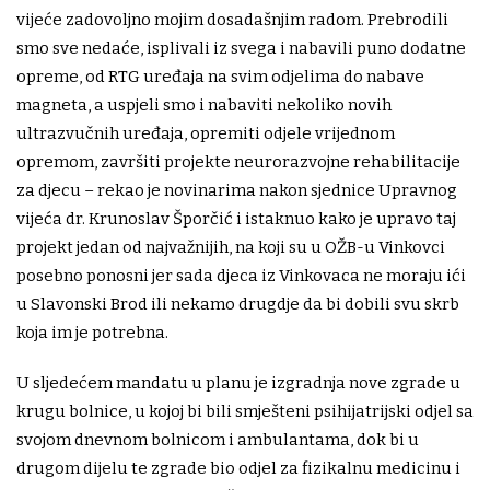
vijeće zadovoljno mojim dosadašnjim radom. Prebrodili
smo sve nedaće, isplivali iz svega i nabavili puno dodatne
opreme, od RTG uređaja na svim odjelima do nabave
magneta, a uspjeli smo i nabaviti nekoliko novih
ultrazvučnih uređaja, opremiti odjele vrijednom
opremom, završiti projekte neurorazvojne rehabilitacije
za djecu – rekao je novinarima nakon sjednice Upravnog
vijeća dr. Krunoslav Šporčić i istaknuo kako je upravo taj
projekt jedan od najvažnijih, na koji su u OŽB-u Vinkovci
posebno ponosni jer sada djeca iz Vinkovaca ne moraju ići
u Slavonski Brod ili nekamo drugdje da bi dobili svu skrb
koja im je potrebna.
U sljedećem mandatu u planu je izgradnja nove zgrade u
krugu bolnice, u kojoj bi bili smješteni psihijatrijski odjel sa
svojom dnevnom bolnicom i ambulantama, dok bi u
drugom dijelu te zgrade bio odjel za fizikalnu medicinu i