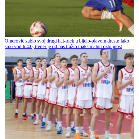
Omerović zabio svoj drugi hat-trick u bijelo-plavom dresu: Iako
smo vodili 4:0, trener je od nas tražio maksimalnu ozbiljnost