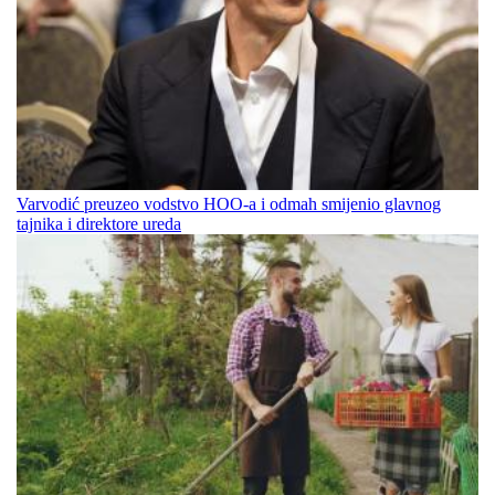
Varvodić preuzeo vodstvo HOO-a i odmah smijenio glavnog
tajnika i direktore ureda