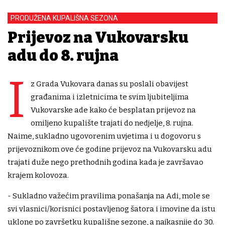
PRODUŽENA KUPALIŠNA SEZONA
Prijevoz na Vukovarsku
adu do 8. rujna
I
z Grada Vukovara danas su poslali obavijest
građanima i izletnicima te svim ljubiteljima
Vukovarske ade kako će besplatan prijevoz na
omiljeno kupalište trajati do nedjelje, 8. rujna.
Naime, sukladno ugovorenim uvjetima i u dogovoru s
prijevoznikom ove će godine prijevoz na Vukovarsku adu
trajati duže nego prethodnih godina kada je završavao
krajem kolovoza.
- Sukladno važećim pravilima ponašanja na Adi, mole se
svi vlasnici/korisnici postavljenog šatora i imovine da istu
uklone po završetku kupališne sezone, a najkasnije do 30.