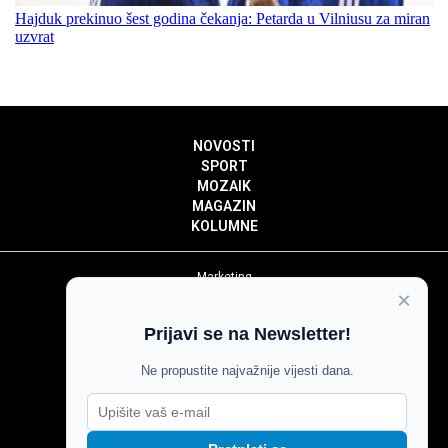
Hajduk prekinuo šest godina čekanja: Petarda u Vilniusu za miran
uzvrat
NOVOSTI
SPORT
MOZAIK
MAGAZIN
KOLUMNE
Marketing
×
Politika privatnosti
Politika kolačića
Prijavi se na Newsletter!
Impressum
Pravila prenošenja sadržaja
Ne propustite najvažnije vijesti dana.
Pravila komentiranja
Agroglas