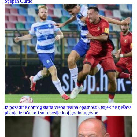
Stjepan Ćurdo
Iz pozadine dobrog starta vreba realna opasnost: Osijek ne rješava
pitanje igrača koji su u posljednoj godini ugovor