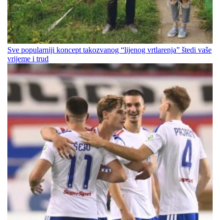
Sve popularniji koncept takozvanog “lijenog vrtlarenja” štedi vaše
vrijeme i trud