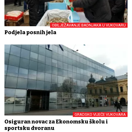
OBILJEŽAVANJE BADNJAKA U VUKOVARU
Podjela posnih jela
GRADSKO VIJEĆE VUKOVARA
Osiguran novac za Ekonomsku školu i
sportsku dvoranu