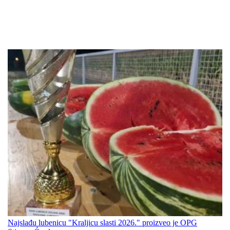
Najslađu lubenicu "Kraljicu slasti 2026." proizveo je OPG