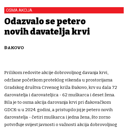
OSMA AKCIJA
Odazvalo se petero
novih davatelja krvi
ĐAKOVO
Prilikom redovite akcije dobrovoljnog davanja krvi,
održane početkom proteklog vikenda u prostorijama
Gradskog društva Crvenog križa Đakovo, krv su dala 72
darovatelja i darovateljica - 62 muškarca i deset žena.
Bila je to osma akcija darovanja krvi pri đakovačkom
GDCK-u u 2024. godini, a pristupilo joj je petero novih
darovatelja - četiri muškarca i jedna žena, što zorno
potvrđuje svijest javnosti o važnosti akcija dobrovoljnog