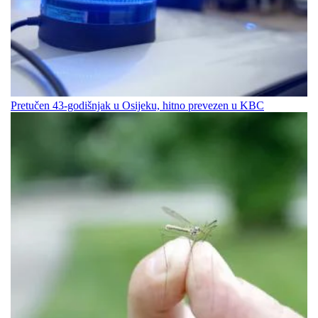
Pretučen 43-godišnjak u Osijeku, hitno prevezen u KBC