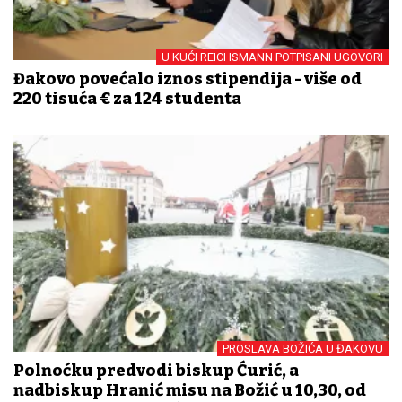
U KUĆI REICHSMANN POTPISANI UGOVORI
Đakovo povećalo iznos stipendija - više od
220 tisuća € za 124 studenta
PROSLAVA BOŽIĆA U ĐAKOVU
Polnoćku predvodi biskup Ćurić, a
nadbiskup Hranić misu na Božić u 10,30, od