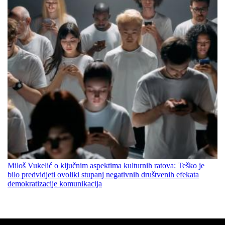
Miloš Vukelić o ključnim aspektima kulturnih ratova: Teško je
bilo predvidjeti ovoliki stupanj negativnih društvenih efekata
demokratizacije komunikacija