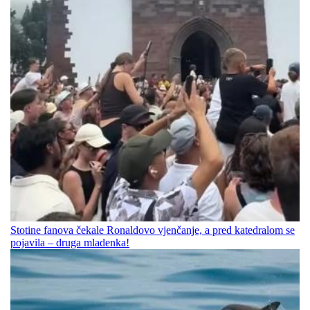
Stotine fanova čekale Ronaldovo vjenčanje, a pred katedralom se
pojavila – druga mladenka!