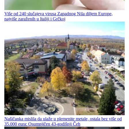
Više od 240 slučajeva virusa Zapadnog Nila diljem Europe,
najviše zaraženih u Italiji i Grčkoj
Našičanka mislila da ulaže u plemenite metale, ostala bez više od
35.000 eura: Osumnjičen 43-godišnji Čeh