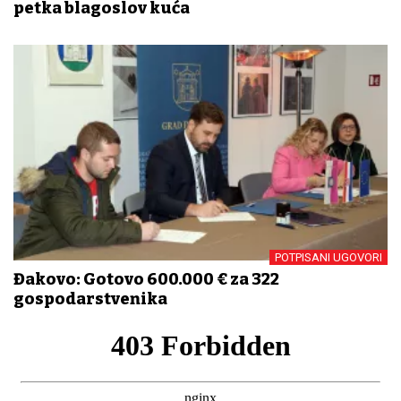
petka blagoslov kuća
POTPISANI UGOVORI
Đakovo: Gotovo 600.000 € za 322
gospodarstvenika