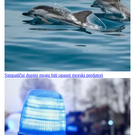
Simpatični dupini mogu biti opasni morski predatori