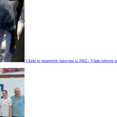
Ukida se umanjenje mirovina iz 2002.: Vlada mijenja i