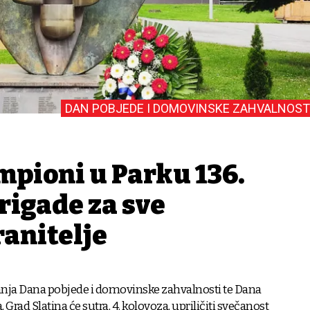
DAN POBJEDE I DOMOVINSKE ZAHVALNOST
ampioni u Parku 136.
rigade za sve
ranitelje
nja Dana pobjede i domovinske zahvalnosti te Dana
, Grad Slatina će sutra, 4. kolovoza, upriličiti svečanost