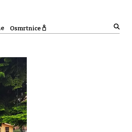
ne
Osmrtnice