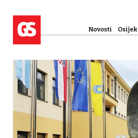
Novosti
Osijek