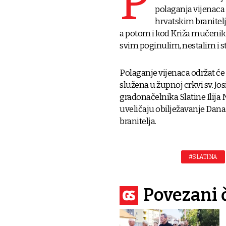
P
polaganja vijenaca
hrvatskim branitel
a potom i kod Križa mučenika
svim poginulim, nestalim i 
Polaganje vijenaca održat će 
služena u župnoj crkvi sv. Jos
gradonačelnika Slatine Ilija
uveličaju obilježavanje Dan
branitelja.
#SLATINA
Povezani 