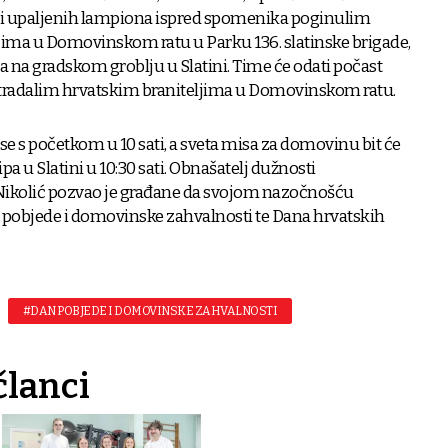
 i upaljenih lampiona ispred spomenika poginulim
jima u Domovinskom ratu u Parku 136. slatinske brigade,
 na gradskom groblju u Slatini. Time će odati počast
stradalim hrvatskim braniteljima u Domovinskom ratu.
se s početkom u 10 sati, a sveta misa za domovinu bit će
ipa u Slatini u 10:30 sati. Obnašatelj dužnosti
 Nikolić pozvao je građane da svojom nazočnošću
a pobjede i domovinske zahvalnosti te Dana hrvatskih
#DAN POBJEDE I DOMOVINSKE ZAHVALNOSTI
članci