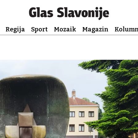
Regija
Sport
Mozaik
Magazin
Kolum