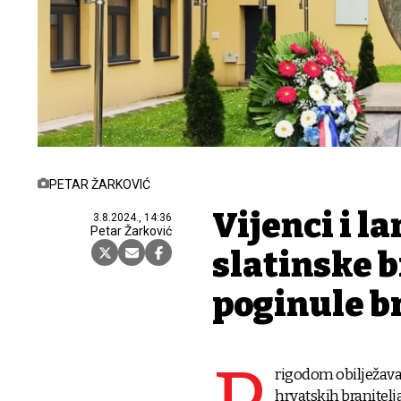
PETAR ŽARKOVIĆ
Vijenci i l
3.8.2024., 14:36
Petar Žarković
slatinske b
poginule b
rigodom obilježava
hrvatskih branitelja