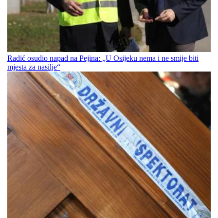
Radić osudio napad na Pejina: „U Osijeku nema i ne smije biti
mjesta za nasilje“