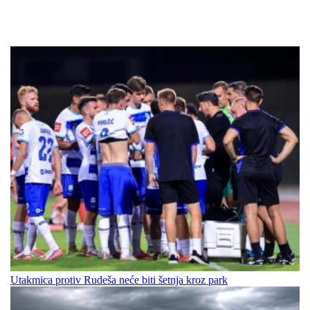
Utakmica protiv Rudeša neće biti šetnja kroz park