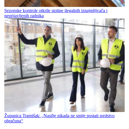
Sezonske kontrole otkrile stotine ilegalnih iznajmljivača i
neprijavljenih radnika
Županica Tramišak: „Nasilje nikada ne smije postati sredstvo
obračuna“