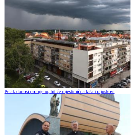
Petak donosi promjenu, bit će mjestimična kiša i pljuskovi