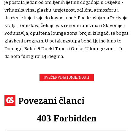
je postala jedan od omiljenih ljetnih događaja u Osijeku -
vrhunska vina, glazbu, umjetnost, odličnu atmosferu i
druženje koje traje do kasno u noć. Pod krošnjama Perivoja
kralja Tomislava čekaju vas renomirani vinari Slavonije i
Podunavlja, opuštena lounge zona, brojni izlagači te bogat
glazbeni program. U petak nastupa bend Ljetno kino te
Domagoj Babić & Duckt Tapes i Omke. U lounge zoni – In
da Sofa “dirigira” DJ Flegma.
#VEČER VINA I UMJETNOSTI
Povezani članci