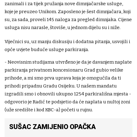
zanimali i za tijek pružanja nove dimnjačarske usluge,
koje je preuzeo Unikom. Zaposleno je šest dimnjačara, koji
su, za sada, proveli 145 naloga za pregled dimnjaka. Cijene
usluga nisu narasle, štoviše, u jednom dijelu su i niže.
Vijećnici su, uz manju diskusiju i dodatna pitanja, usvojili i
opće uvjete buduće usluge parkiranja.
- Neovisnim studijama utvrđeno je da je davanjem naplate
parkiranja privatnom koncesionaru Grad gubio velike
prihode, a mi smo prva uprava koja je omogućila da ti
prihodi pripadnu Gradu Osijeku. U našem mandatu
izgradili smo i obnovili ukupno 1254 parkirališna mjesta -
odgovorio je Radić te podsjetio da će naplata u nultoj zoni
(uže središte i kod KBC-a) početi u rujnu.
SUŠAC ZAMIJENIO OPAČKA