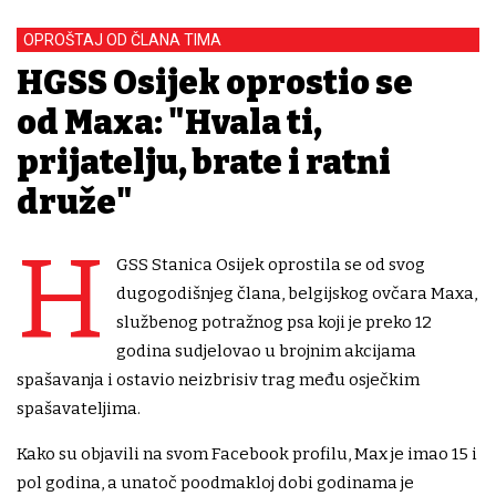
OPROŠTAJ OD ČLANA TIMA
HGSS Osijek oprostio se
od Maxa: "Hvala ti,
prijatelju, brate i ratni
druže"
H
GSS Stanica Osijek oprostila se od svog
dugogodišnjeg člana, belgijskog ovčara Maxa,
službenog potražnog psa koji je preko 12
godina sudjelovao u brojnim akcijama
spašavanja i ostavio neizbrisiv trag među osječkim
spašavateljima.
Kako su objavili na svom Facebook profilu, Max je imao 15 i
pol godina, a unatoč poodmakloj dobi godinama je