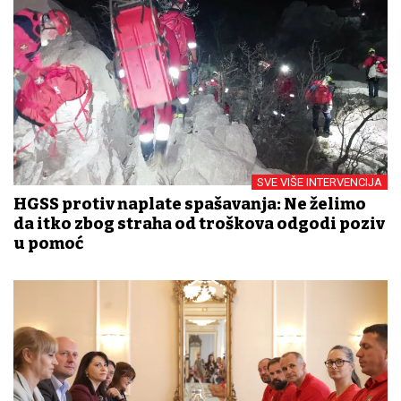
SVE VIŠE INTERVENCIJA
HGSS protiv naplate spašavanja: Ne želimo
da itko zbog straha od troškova odgodi poziv
u pomoć