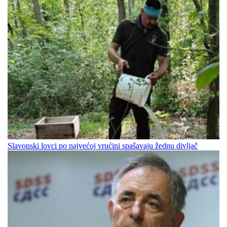
Slavonski lovci po najvećoj vrućini spašavaju žednu divljač