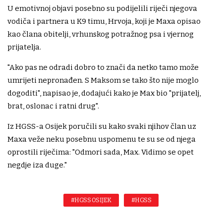
U emotivnoj objavi posebno su podijelili riječi njegova
vodiča i partnera u K9 timu, Hrvoja, koji je Maxa opisao
kao člana obitelji, vrhunskog potražnog psa i vjernog
prijatelja.
"Ako pas ne odradi dobro to znači da netko tamo može
umrijeti nepronađen. S Maksom se tako što nije moglo
dogoditi", napisao je, dodajući kako je Max bio "prijatelj,
brat, oslonac i ratni drug".
Iz HGSS-a Osijek poručili su kako svaki njihov član uz
Maxa veže neku posebnu uspomenu te su se od njega
oprostili riječima: "Odmori sada, Max. Vidimo se opet
negdje iza duge."
#HGSS OSIJEK
#HGSS