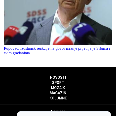
Pupovac: Izostanak reakcije na govor mržnje prijetnja je Srbima i
svim građanima
NOVOSTI
SPORT
MOZAIK
MAGAZIN
KOLUMNE
Marketing