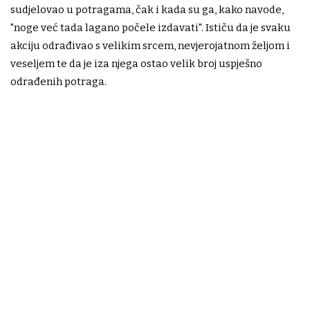
sudjelovao u potragama, čak i kada su ga, kako navode,
"noge već tada lagano počele izdavati". Ističu da je svaku
akciju odrađivao s velikim srcem, nevjerojatnom željom i
veseljem te da je iza njega ostao velik broj uspješno
odrađenih potraga.