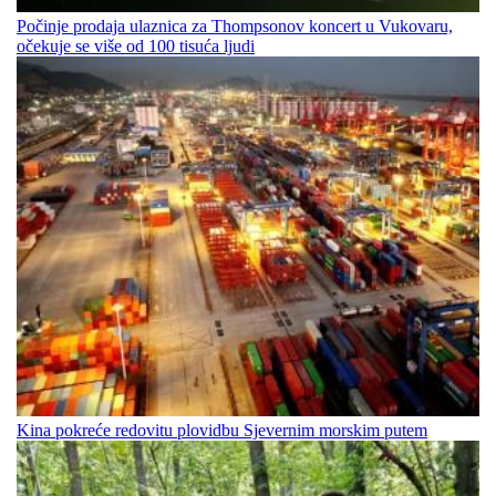
Počinje prodaja ulaznica za Thompsonov koncert u Vukovaru,
očekuje se više od 100 tisuća ljudi
Kina pokreće redovitu plovidbu Sjevernim morskim putem