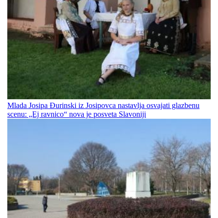
Mlada Josipa Đurinski iz Josipovca nastavlja osvajati glazbenu
scenu: „Ej ravnico“ nova je posveta Slavoniji