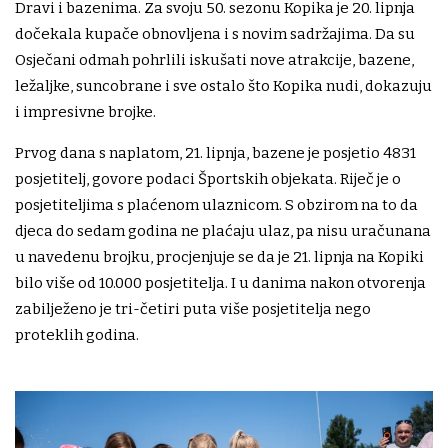
Dravi i bazenima. Za svoju 50. sezonu Kopika je 20. lipnja
dočekala kupače obnovljena i s novim sadržajima. Da su
Osječani odmah pohrlili iskušati nove atrakcije, bazene,
ležaljke, suncobrane i sve ostalo što Kopika nudi, dokazuju
i impresivne brojke.
Prvog dana s naplatom, 21. lipnja, bazene je posjetio 4831
posjetitelj, govore podaci Športskih objekata. Riječ je o
posjetiteljima s plaćenom ulaznicom. S obzirom na to da
djeca do sedam godina ne plaćaju ulaz, pa nisu uračunana
u navedenu brojku, procjenjuje se da je 21. lipnja na Kopiki
bilo više od 10.000 posjetitelja. I u danima nakon otvorenja
zabilježeno je tri-četiri puta više posjetitelja nego
proteklih godina.