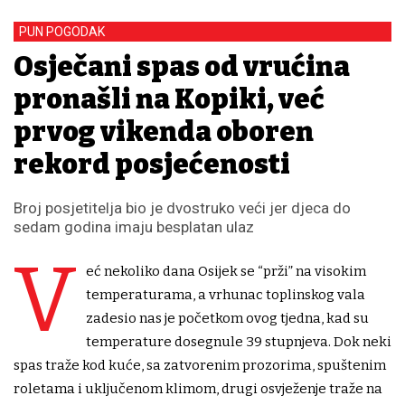
PUN POGODAK
Osječani spas od vrućina
pronašli na Kopiki, već
prvog vikenda oboren
rekord posjećenosti
Broj posjetitelja bio je dvostruko veći jer djeca do
sedam godina imaju besplatan ulaz
V
eć nekoliko dana Osijek se “prži” na visokim
temperaturama, a vrhunac toplinskog vala
zadesio nas je početkom ovog tjedna, kad su
temperature dosegnule 39 stupnjeva. Dok neki
spas traže kod kuće, sa zatvorenim prozorima, spuštenim
roletama i uključenom klimom, drugi osvježenje traže na