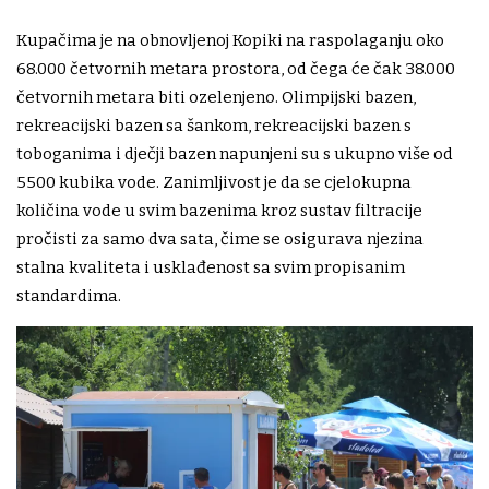
Kupačima je na obnovljenoj Kopiki na raspolaganju oko
68.000 četvornih metara prostora, od čega će čak 38.000
četvornih metara biti ozelenjeno. Olimpijski bazen,
rekreacijski bazen sa šankom, rekreacijski bazen s
toboganima i dječji bazen napunjeni su s ukupno više od
5500 kubika vode. Zanimljivost je da se cjelokupna
količina vode u svim bazenima kroz sustav filtracije
pročisti za samo dva sata, čime se osigurava njezina
stalna kvaliteta i usklađenost sa svim propisanim
standardima.