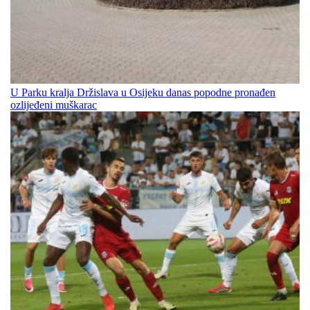
U Parku kralja Držislava u Osijeku danas popodne pronađen
ozlijeđeni muškarac