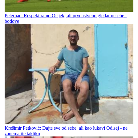
Peternac: Respektiramo Osijek, ali prvenstveno gledamo sebe i
bodove
Krešimir Petković: Dajte sve od sebe, ali kao lukavi Odisej - ne
zanemarite taktiku