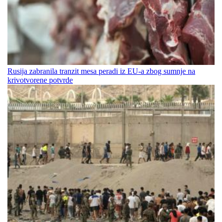
Rusija zabranila tranzit mesa peradi iz EU-a zbog sumnje na
krivotvorene potvrde