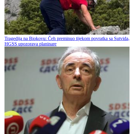
Tragedija na Biokovu: Čeh preminuo tijekom povratka sa Sutvida,
HGSS upozorava planinare