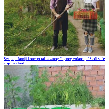
Sve popularniji koncept takozvanog “lijenog vrtlarenja” štedi vaše
vrijeme i trud