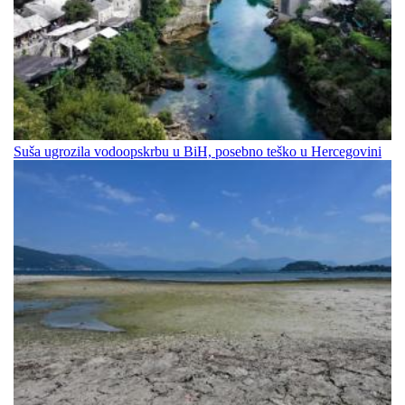
Suša ugrozila vodoopskrbu u BiH, posebno teško u Hercegovini