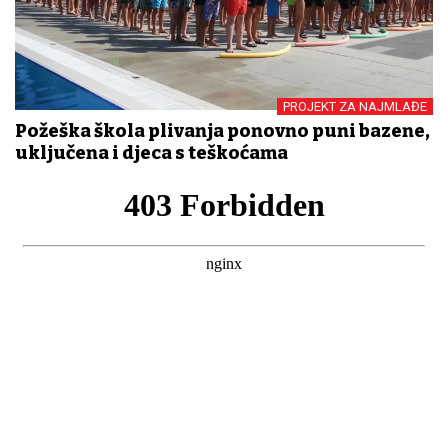
PROJEKT ZA NAJMLAĐE
Požeška škola plivanja ponovno puni bazene,
uključena i djeca s teškoćama