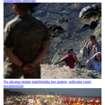
braniteljskih mirovina
Na ulicama stotine maloljetnika bez pratnje, prihvatni centri
preopterećeni