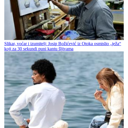
Slikar, voćar i izumitelj: Josip Božićević iz Otoka osmislio „ježa“
koji za 30 sekundi puni kantu šljivama