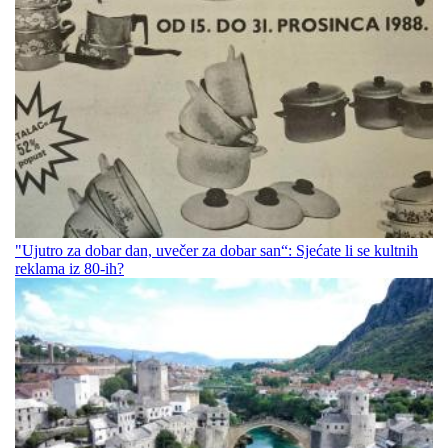
"Ujutro za dobar dan, uvečer za dobar san“: Sjećate li se kultnih
reklama iz 80-ih?