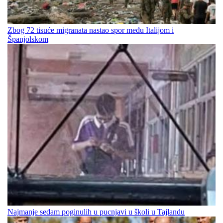
Zbog 72 tisuće migranata nastao spor među Italijom i
Španjolskom
Najmanje sedam poginulih u pucnjavi u školi u Tajlandu