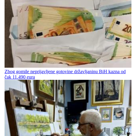
Zbog gomile neprijavljene gotovine državljaninu BiH kazna od
čak 11.490 eura