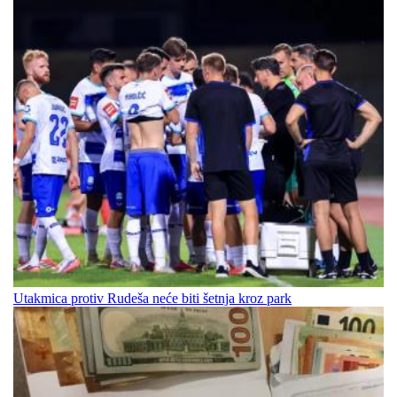
Utakmica protiv Rudeša neće biti šetnja kroz park