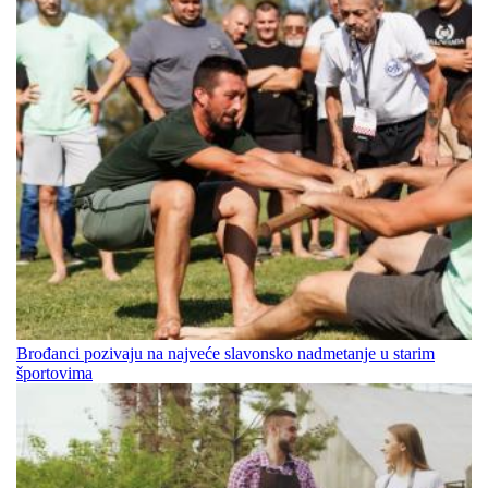
Brođanci pozivaju na najveće slavonsko nadmetanje u starim
športovima