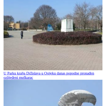
U Parku kralja Držislava u Osijeku danas popodne pronađen
ozlijeđeni muškarac