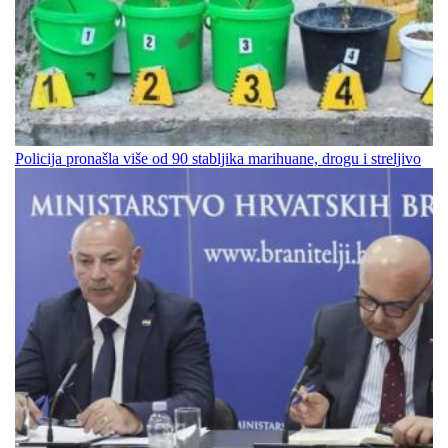
Policija pronašla više od 90 stabljika marihuane, drogu i streljivo