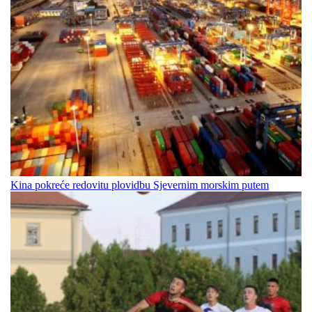
Kina pokreće redovitu plovidbu Sjevernim morskim putem