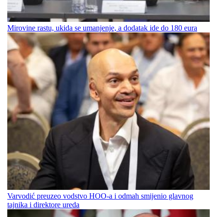
Mirovine rastu, ukida se umanjenje, a dodatak ide do 180 eura
Varvodić preuzeo vodstvo HOO-a i odmah smijenio glavnog
tajnika i direktore ureda