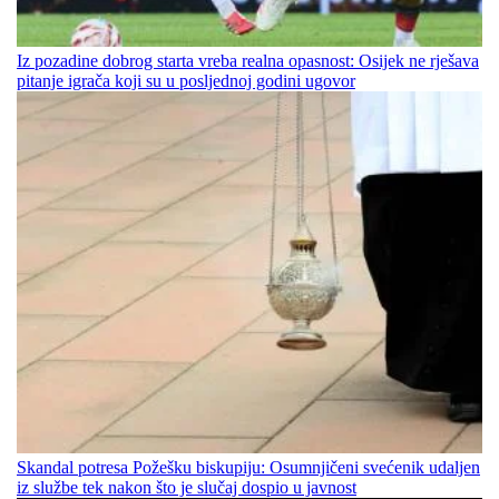
Iz pozadine dobrog starta vreba realna opasnost: Osijek ne rješava
pitanje igrača koji su u posljednoj godini ugovor
Skandal potresa Požešku biskupiju: Osumnjičeni svećenik udaljen
iz službe tek nakon što je slučaj dospio u javnost