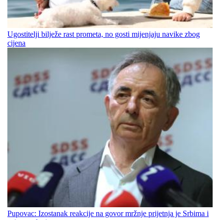
Ugostitelji bilježe rast prometa, no gosti mijenjaju navike zbog
cijena
Pupovac: Izostanak reakcije na govor mržnje prijetnja je Srbima i