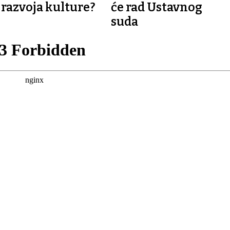
razvoja kulture?
će rad Ustavnog
suda