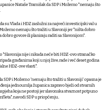
županice Nataše Tramišak da SDP i Možemo "nemaju što
.
 da su Vlada i HDZ zaslužni za najveći investicijski val u
i Možemo nemaju što tražiti u Slavoniji jer "ništa dobro
šta dobro govore ili planiraju raditi sa Slavonijom".
 "Slavonija nije i nikada neće biti HDZ-ovo stranačko
pripada građanima koji u njoj žive, rade i već deset godina
alne HDZ-ove vlasti".
SDP i Možemo 'nemaju što tražiti u Slavoniji' opasna je
đenja jednoumlja županica zapravo bježi od stvarnih
uspjeha koja ne postoji jer slavonska stvarnost potpuno
leta", navodi SDP u priopćenju..