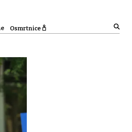
ne
Osmrtnice