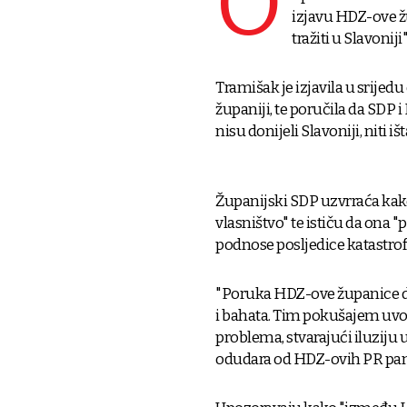
O
izjavu HDZ-ove 
tražiti u Slavoniji"
Tramišak je izjavila u srijedu
županiji, te poručila da SDP 
nisu donijeli Slavoniji, niti i
Županijski SDP uzvrraća kako
vlasništvo" te ističu da ona "
podnose posljedice katastrof
"Poruka HDZ-ove županice da 
i bahata. Tim pokušajem uvo
problema, stvarajući iluziju 
odudara od HDZ-ovih PR pamf