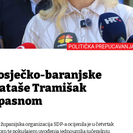
POLITIČKA PREPUCAVANJ
 osječko-baranjske
ataše Tramišak
 opasnom
županijska organizacija SDP-a ocijenila je u četvrtak
om te pokušajem uvođenja jednoumlja jučerašnju