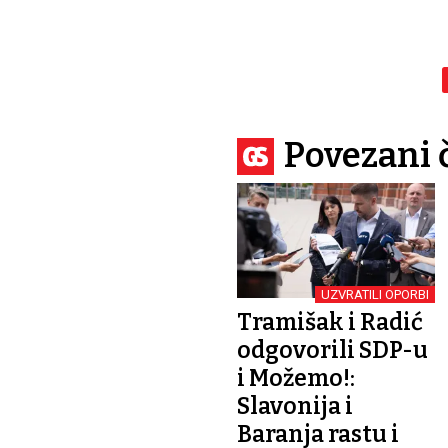
Povezani 
UZVRATILI OPORBI
Tramišak i Radić
odgovorili SDP-u
i Možemo!:
Slavonija i
Baranja rastu i