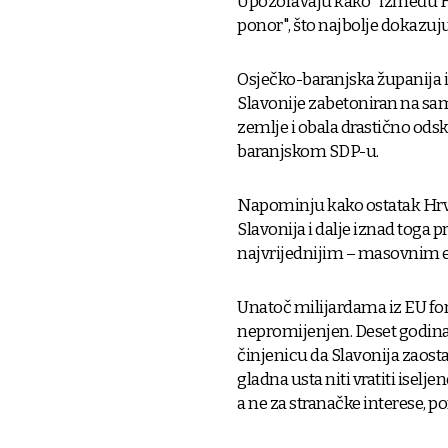
Upozoravaju kako "između HD
ponor", što najbolje dokazuju
Osječko-baranjska županija i 
Slavonije zabetoniran na sam
zemlje i obala drastično odsk
baranjskom SDP-u.
Napominju kako ostatak Hrvat
Slavonija i dalje iznad toga pr
najvrijednijim – masovnim 
Unatoč milijardama iz EU fo
nepromijenjen. Deset godina
činjenicu da Slavonija zaost
gladna usta niti vratiti iselje
a ne za stranačke interese, 