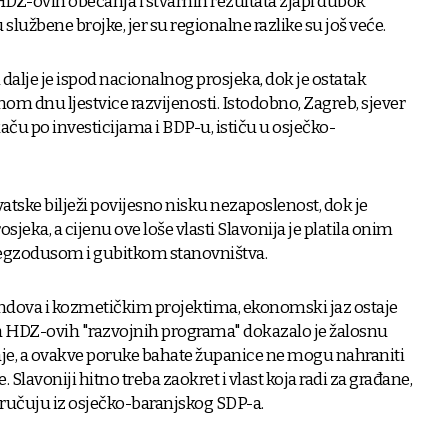
Z-ovih obećanja i stvarnih rezultata zjapi dubok
 službene brojke, jer su regionalne razlike su još veće.
dalje je ispod nacionalnog prosjeka, dok je ostatak
om dnu ljestvice razvijenosti. Istodobno, Zagreb, sjever
aču po investicijama i BDP-u, ističu u osječko-
ske bilježi povijesno nisku nezaposlenost, dok je
osjeka, a cijenu ove loše vlasti Slavonija je platila onim
egzodusom i gubitkom stanovništva.
ndova i kozmetičkim projektima, ekonomski jaz ostaje
 HDZ-ovih "razvojnih programa" dokazalo je žalosnu
aje, a ovakve poruke bahate županice ne mogu nahraniti
ne. Slavoniji hitno treba zaokret i vlast koja radi za građane,
poručuju iz osječko-baranjskog SDP-a.