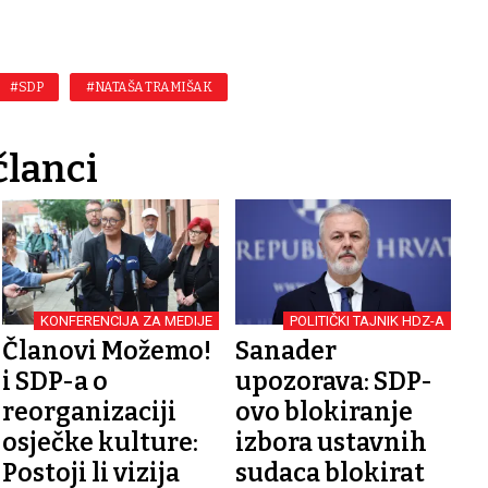
#SDP
#NATAŠA TRAMIŠAK
članci
KONFERENCIJA ZA MEDIJE
POLITIČKI TAJNIK HDZ-A
Članovi Možemo!
Sanader
i SDP-a o
upozorava: SDP-
reorganizaciji
ovo blokiranje
osječke kulture:
izbora ustavnih
Postoji li vizija
sudaca blokirat