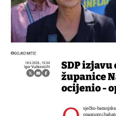
GOJKO MITIĆ
SDP izjavu
18.6.2026., 10:34
Igor Vučković/H
županice N
ocijenio -
sječko-baranjska 
opasnom i bahat