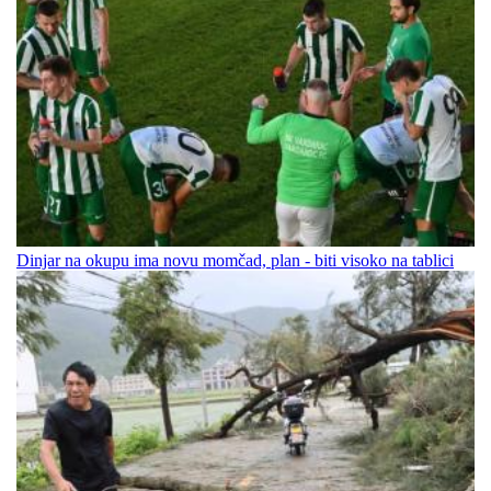
Dinjar na okupu ima novu momčad, plan - biti visoko na tablici