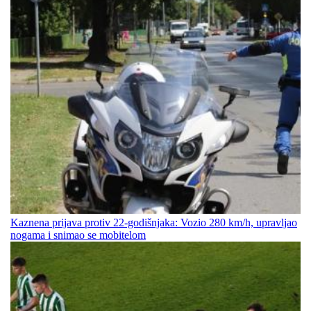
Kaznena prijava protiv 22-godišnjaka: Vozio 280 km/h, upravljao
nogama i snimao se mobitelom