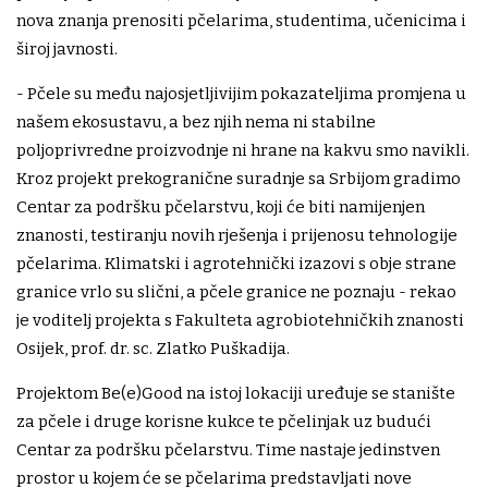
nova znanja prenositi pčelarima, studentima, učenicima i
široj javnosti.
- Pčele su među najosjetljivijim pokazateljima promjena u
našem ekosustavu, a bez njih nema ni stabilne
poljoprivredne proizvodnje ni hrane na kakvu smo navikli.
Kroz projekt prekogranične suradnje sa Srbijom gradimo
Centar za podršku pčelarstvu, koji će biti namijenjen
znanosti, testiranju novih rješenja i prijenosu tehnologije
pčelarima. Klimatski i agrotehnički izazovi s obje strane
granice vrlo su slični, a pčele granice ne poznaju - rekao
je voditelj projekta s Fakulteta agrobiotehničkih znanosti
Osijek, prof. dr. sc. Zlatko Puškadija.
Projektom Be(e)Good na istoj lokaciji uređuje se stanište
za pčele i druge korisne kukce te pčelinjak uz budući
Centar za podršku pčelarstvu. Time nastaje jedinstven
prostor u kojem će se pčelarima predstavljati nove