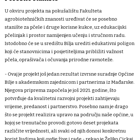
U okviru projekta na pokušalištu Fakulteta
agrobiotehničkih znanosti uređivat će se posebno
stanište za pčele i druge korisne kukce, uz edukacijski
pčelinjak i prostor namijenjen učenju i stručnom radu.
Istodobno će se u središtu Bilja urediti edukativni poligon
koji će stanovnicima i posjetiteljima približiti važnost
pčela, oprašivača i očuvanja prirodne ravnoteže.
- Ovaj je projekt još jedan rezultat izvrsne suradnje Općine
Bilje s akademskom zajednicom i partnerima iz Mađarske.
Njegova priprema započela je još 2021. godine, što
potvrđuje da kvalitetni razvojni projekti zahtijevaju
vrijeme, predanost i partnerstvo. Posebno nam je drago
što se projekt realizira upravo na području naše općine, u
kojoj se trenutačno provodi gotovo deset projekata
različite vrijednosti, ali svaki od njih donosi konkretnu
korist ljudima koji ovdje žive i rade - rekao je Željko Cickaj,