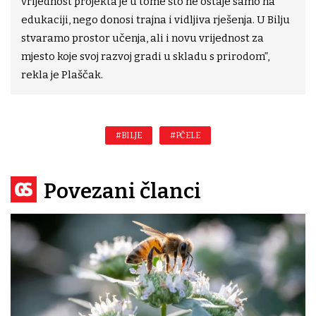
vrijednost projekta je u tome što ne ostaje samo na
edukaciji, nego donosi trajna i vidljiva rješenja. U Bilju
stvaramo prostor učenja, ali i novu vrijednost za
mjesto koje svoj razvoj gradi u skladu s prirodom”,
rekla je Plaščak.
#BILJE
#PČELE
Povezani članci