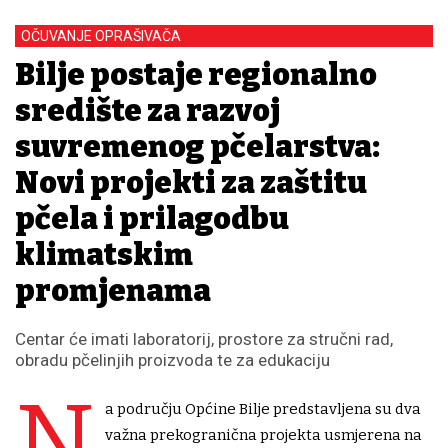
OČUVANJE OPRAŠIVAČA
Bilje postaje regionalno
središte za razvoj
suvremenog pčelarstva:
Novi projekti za zaštitu
pčela i prilagodbu
klimatskim
promjenama
Centar će imati laboratorij, prostore za stručni rad,
obradu pčelinjih proizvoda te za edukaciju
N
a području Općine Bilje predstavljena su dva
važna prekogranična projekta usmjerena na