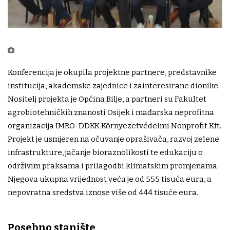
Konferencija je okupila projektne partnere, predstavnike
institucija, akademske zajednice i zainteresirane dionike.
Nositelj projekta je Općina Bilje, a partneri su Fakultet
agrobiotehničkih znanosti Osijek i mađarska neprofitna
organizacija IMRO-DDKK Környezetvédelmi Nonprofit Kft.
Projekt je usmjeren na očuvanje oprašivača, razvoj zelene
infrastrukture, jačanje bioraznolikosti te edukaciju o
održivim praksama i prilagodbi klimatskim promjenama.
Njegova ukupna vrijednost veća je od 555 tisuća eura, a
nepovratna sredstva iznose više od 444 tisuće eura.
Posebno stanište