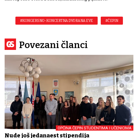
#KONGERSNO-KONCERTNA DVORANA EVE
#ČEPIN
Povezani članci
OPĆINA ČEPIN STUDENTIMA I UČENICIMA
Nude još jedanaest stipendija