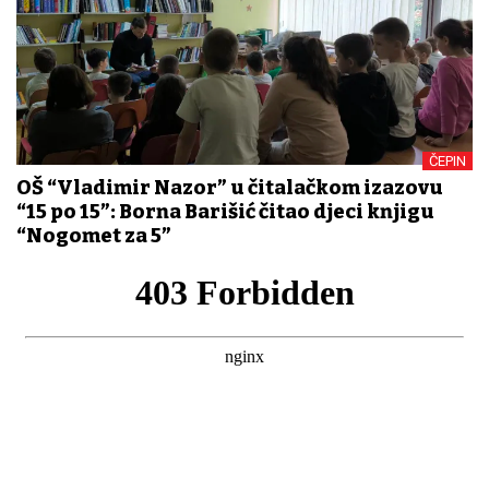
ČEPIN
OŠ “Vladimir Nazor” u čitalačkom izazovu
“15 po 15”: Borna Barišić čitao djeci knjigu
“Nogomet za 5”