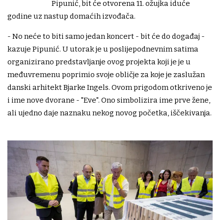
Pipunić, bit će otvorena 11. ožujka iduće
godine uz nastup domaćih izvođača.
- No neće to biti samo jedan koncert - bit će do događaj -
kazuje Pipunić. U utorak je u poslijepodnevnim satima
organizirano predstavljanje ovog projekta koji je je u
međuvremenu poprimio svoje obličje za koje je zaslužan
danski arhitekt Bjarke Ingels. Ovom prigodom otkriveno je
i ime nove dvorane - "Eve". Ono simbolizira ime prve žene,
ali ujedno daje naznaku nekog novog početka, iščekivanja.