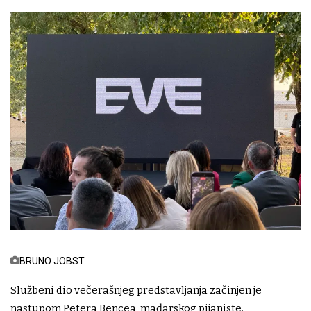
BRUNO JOBST
Službeni dio večerašnjeg predstavljanja začinjen je
nastupom Petera Bencea, mađarskog pijaniste.