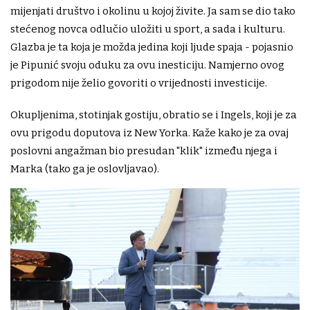
mijenjati društvo i okolinu u kojoj živite. Ja sam se dio tako
stećenog novca odlučio uložiti u sport, a sada i kulturu.
Glazba je ta koja je možda jedina koji ljude spaja - pojasnio
je Pipunić svoju oduku za ovu inesticiju. Namjerno ovog
prigodom nije želio govoriti o vrijednosti investicije.
Okupljenima, stotinjak gostiju, obratio se i Ingels, koji je za
ovu prigodu doputova iz New Yorka. Kaže kako je za ovaj
poslovni angažman bio presudan "klik" između njega i
Marka (tako ga je oslovljavao).