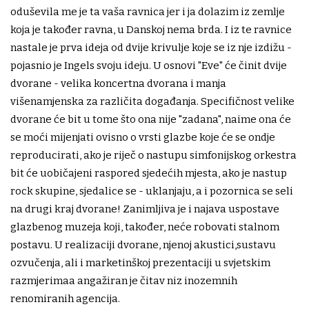
oduševila me je ta vaša ravnica jer i ja dolazim iz zemlje
koja je također ravna, u Danskoj nema brda. I iz te ravnice
nastale je prva ideja od dvije krivulje koje se iz nje izdižu -
pojasnio je Ingels svoju ideju. U osnovi "Eve" će činit dvije
dvorane - velika koncertna dvorana i manja
višenamjenska za različita događanja. Specifičnost velike
dvorane će bit u tome što ona nije "zadana", naime ona će
se moći mijenjati ovisno o vrsti glazbe koje će se ondje
reproducirati, ako je riječ o nastupu simfonijskog orkestra
bit će uobičajeni raspored sjedećih mjesta, ako je nastup
rock skupine, sjedalice se - uklanjaju, a i pozornica se seli
na drugi kraj dvorane! Zanimljiva je i najava uspostave
glazbenog muzeja koji, također, neće robovati stalnom
postavu. U realizaciji dvorane, njenoj akustici,sustavu
ozvučenja, ali i marketinškoj prezentaciji u svjetskim
razmjerimaa angažiran je čitav niz inozemnih
renomiranih agencija.