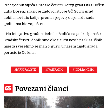
Predsjednik Vijeća Gradske četvrti Gornji grad Luka Došen
Luka Došen, izrazio je zadovoljstvo je GČ Gornji grad
dobila novi dio koji je, prema njegovoj ocijeni, do sada
godinama bio zapušten.
- Na inicijativu gradonačelnika Radića na području naše
Gradske četvrti dobili smo oko tisuću novih parkirališnih
mjesta i veselimo se manjoj gužvi u našem dijelu grada,
poručio je Došen.n
#PARKIRALIŠTE
#IVAN RADIĆ
#IGOR PANDŽIĆ
Povezani članci