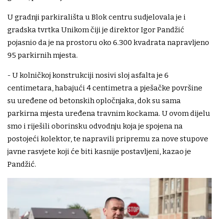
U gradnji parkirališta u Blok centru sudjelovala je i
gradska tvrtka Unikom čiji je direktor Igor Pandžić
pojasnio da je na prostoru oko 6.300 kvadrata napravljeno
95 parkirnih mjesta.
- U kolničkoj konstrukciji nosivi sloj asfalta je 6
centimetara, habajući 4 centimetra a pješačke površine
su uređene od betonskih opločnjaka, dok su sama
parkirna mjesta uređena travnim kockama. U ovom dijelu
smo i riješili oborinsku odvodnju koja je spojena na
postojeći kolektor, te napravili pripremu za nove stupove
javne rasvjete koji će biti kasnije postavljeni, kazao je
Pandžić.