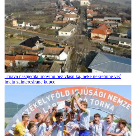
Trnava naslijedila imovinu bez vlasnika, neke nekretnine već
imaju zainteresirane kupce