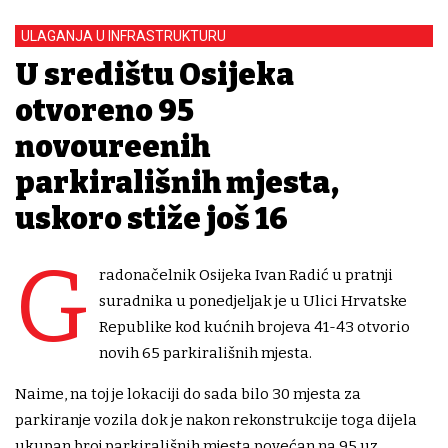
ULAGANJA U INFRASTRUKTURU
U središtu Osijeka
otvoreno 95
novouređenih
parkirališnih mjesta,
uskoro stiže još 16
G
radonačelnik Osijeka Ivan Radić u pratnji
suradnika u ponedjeljak je u Ulici Hrvatske
Republike kod kućnih brojeva 41-43 otvorio
novih 65 parkirališnih mjesta.
Naime, na toj je lokaciji do sada bilo 30 mjesta za
parkiranje vozila dok je nakon rekonstrukcije toga dijela
ukupan broj parkirališnih mjesta povećan na 95 uz