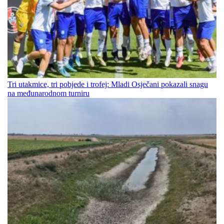
Tri utakmice, tri pobjede i trofej: Mladi Osječani pokazali snagu
na međunarodnom turniru