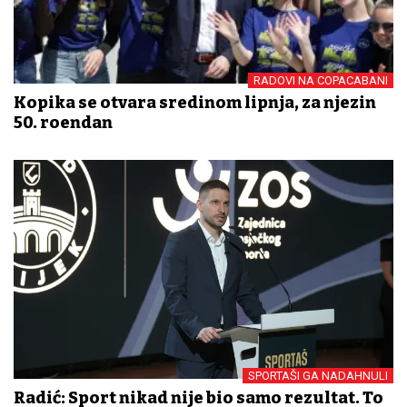
RADOVI NA COPACABANI
Kopika se otvara sredinom lipnja, za njezin
50. rođendan
SPORTAŠI GA NADAHNULI
Radić: Sport nikad nije bio samo rezultat. To