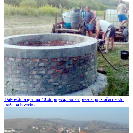
Đakovština gori na 40 stupnjeva, bunari presušuju, stočari vodu
traže na izvorima