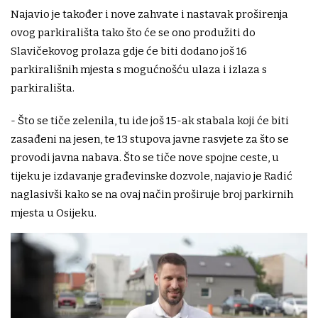
Najavio je također i nove zahvate i nastavak proširenja
ovog parkirališta tako što će se ono produžiti do
Slavičekovog prolaza gdje će biti dodano još 16
parkirališnih mjesta s mogućnošću ulaza i izlaza s
parkirališta.
- Što se tiče zelenila, tu ide još 15-ak stabala koji će biti
zasađeni na jesen, te 13 stupova javne rasvjete za što se
provodi javna nabava. Što se tiče nove spojne ceste, u
tijeku je izdavanje građevinske dozvole, najavio je Radić
naglasivši kako se na ovaj način proširuje broj parkirnih
mjesta u Osijeku.