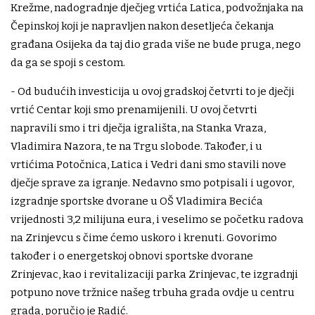
Krežme, nadogradnje dječjeg vrtića Latica, podvožnjaka na
Čepinskoj koji je napravljen nakon desetljeća čekanja
građana Osijeka da taj dio grada više ne bude pruga, nego
da ga se spoji s cestom.
- Od budućih investicija u ovoj gradskoj četvrti to je dječji
vrtić Centar koji smo prenamijenili. U ovoj četvrti
napravili smo i tri dječja igrališta, na Stanka Vraza,
Vladimira Nazora, te na Trgu slobode. Također, i u
vrtićima Potočnica, Latica i Vedri dani smo stavili nove
dječje sprave za igranje. Nedavno smo potpisali i ugovor,
izgradnje sportske dvorane u OŠ Vladimira Becića
vrijednosti 3,2 milijuna eura, i veselimo se početku radova
na Zrinjevcu s čime ćemo uskoro i krenuti. Govorimo
također i o energetskoj obnovi sportske dvorane
Zrinjevac, kao i revitalizaciji parka Zrinjevac, te izgradnji
potpuno nove tržnice našeg trbuha grada ovdje u centru
grada, poručio je Radić.