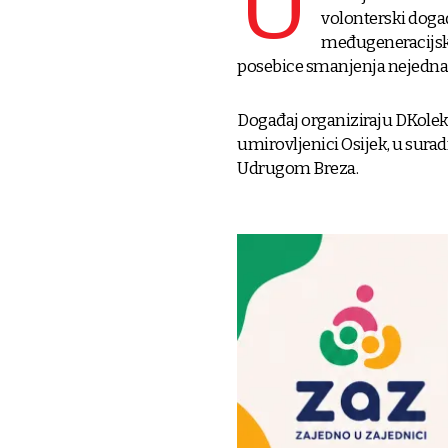
U
volonterski doga
međugeneracijske 
posebice smanjenja nejednak
Događaj organiziraju DKolekti
umirovljenici Osijek, u suradn
Udrugom Breza.