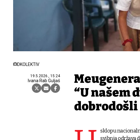
DKOLEKTIV
Međugenera
19.5.2026., 15:24
Ivana Rab Guljaš
“U našem dv
dobrodošli
sklopu nacionaln
svibnja održava d