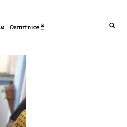
ne
Osmrtnice