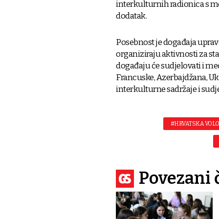
interkulturnih radionica s 
dodatak.
Posebnost je događaja uprav
organiziraju aktivnosti za st
događaju će sudjelovati i me
Francuske, Azerbajdžana, Ukra
interkulturne sadržaje i sud
#HRVATSKA VOL
Povezani 