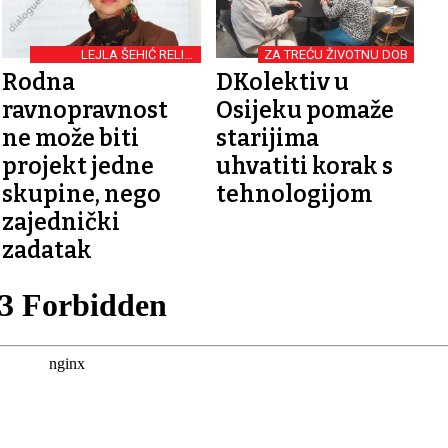
LEJLA ŠEHIĆ RELIĆ
ZA TREĆU ŽIVOTNU DOB
DIREKTORICA DKOLEKTIVA
Rodna
DKolektiv u
I PREDSJEDNICA
EUROPSKOG
ravnopravnost
Osijeku pomaže
VOLONTERSKOG CENTRA
ne može biti
starijima
projekt jedne
uhvatiti korak s
skupine, nego
tehnologijom
zajednički
zadatak