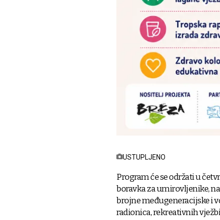
USTUPLJENO
Program će se održati u četvr
boravka za umirovljenike, na a
brojne međugeneracijske i vo
radionica, rekreativnih vježb