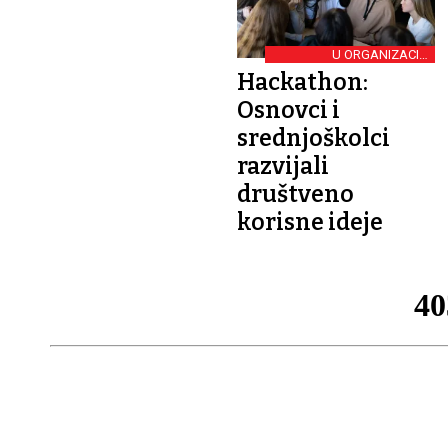
U ORGANIZACIJI
DKOLEKTIVA
Hackathon:
Osnovci i
srednjoškolci
razvijali
društveno
korisne ideje