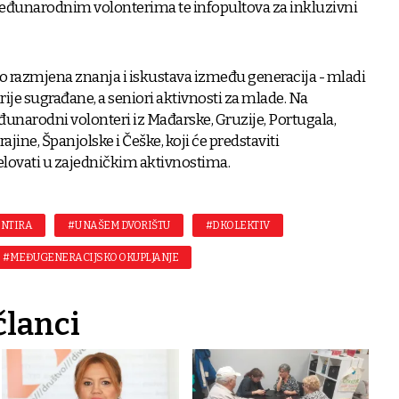
međunarodnim volonterima te infopultova za inkluzivni
o razmjena znanja i iskustava između generacija - mladi
arije sugrađane, a seniori aktivnosti za mlade. Na
đunarodni volonteri iz Mađarske, Gruzije, Portugala,
jine, Španjolske i Češke, koji će predstaviti
jelovati u zajedničkim aktivnostima.
ONTIRA
#U NAŠEM DVORIŠTU
#DKOLEKTIV
#MEĐUGENERACIJSKO OKUPLJANJE
članci