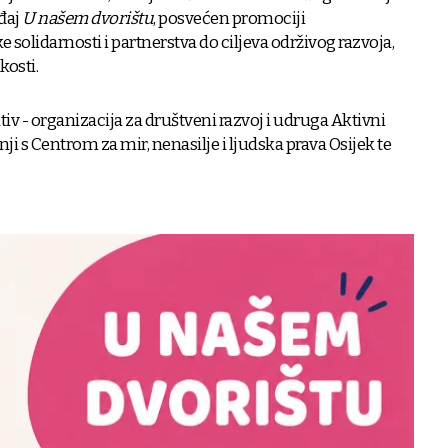
đaj
U našem dvorištu
, posvećen promociji
solidarnosti i partnerstva do ciljeva održivog razvoja,
osti.
v - organizacija za društveni razvoj i udruga Aktivni
ji s Centrom za mir, nenasilje i ljudska prava Osijek te