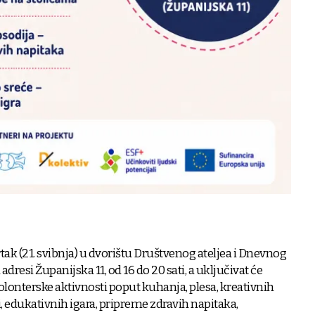
tak (21. svibnja) u dvorištu Društvenog ateljea i Dnevnog
dresi Županijska 11, od 16 do 20 sati, a uključivat će
lonterske aktivnosti poput kuhanja, plesa, kreativnih
i, edukativnih igara, pripreme zdravih napitaka,