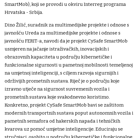
SmartMob), koji se provodi u okviru Interreg programa
Hrvatska - Srbija.
Dino Žilić, suradnik za multimedijske projekte i odnose s
javnošću Ureda za multimedijske projekte i odnose s
javnošću FERIT-a, navodi da je projekt CySafe SmartMob
usmjeren na jačanje istraživačkih, inovacijskih i
obrazovnih kapaciteta u području kibernetičke i
funkcionalne sigurnosti u pametnoj mobilnosti temeljenoj
na umjetnoj inteligenciji, s ciljem razvoja sigurnijih i
održivijih prometnih sustava. Riječ je o području koje
izravno utječe na sigurnost suvremenih vozila i
prometnih sustava koje svakodnevno koristimo.
Konkretno, projekt CySafe SmartMob bavi se zaštitom
modernih transportnih sustava poput autonomnih vozila i
pametnih semafora od hakerskih napada i tehničkih
kvarova uz pomoć umjetne inteligencije. Educiraju se
stručnjaci, osobito u području kibernetičke i funkcionalne