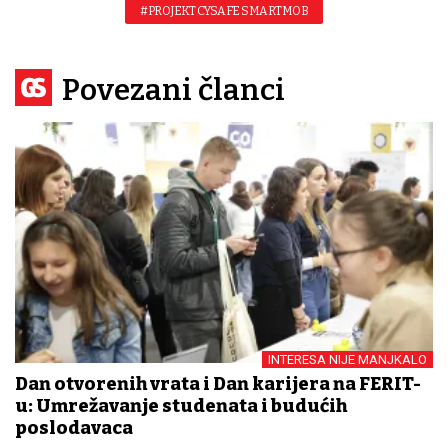
#PROJEKT CYSAFE SMARTMOB
Povezani članci
INTERESA NIJE MANJKALO
Dan otvorenih vrata i Dan karijera na FERIT-
u: Umrežavanje studenata i budućih
poslodavaca