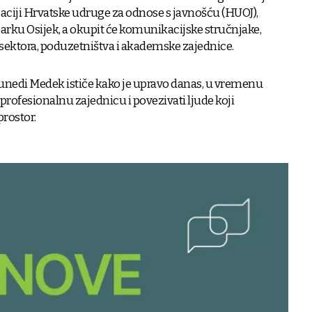
aciji Hrvatske udruge za odnose s javnošću (HUOJ),
 parku Osijek, a okupit će komunikacijske stručnjake,
sektora, poduzetništva i akademske zajednice.
nedi Medek ističe kako je upravo danas, u vremenu
profesionalnu zajednicu i povezivati ljude koji
rostor.