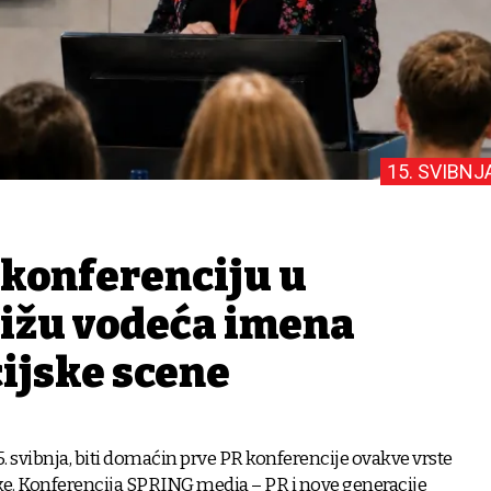
15. SVIBNJ
 konferenciju u
tižu vodeća imena
jske scene
15. svibnja, biti domaćin prve PR konferencije ovakve vrste
ke. Konferencija SPRING media – PR i nove generacije