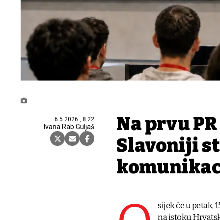
Na prvu PR
6.5.2026., 8:22
Ivana Rab Guljaš
Slavoniji s
komunikaci
sijek će u petak, 
na istoku Hrvats