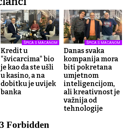
članci
ŠPICA S MACANOM
ŠPICA S MACANOM
Kredit u
Danas svaka
"švicarcima" bio
kompanija mora
je kao da ste ušli
biti pokretana
u kasino, a na
umjetnom
dobitku je uvijek
inteligencijom,
banka
ali kreativnost je
važnija od
tehnologije