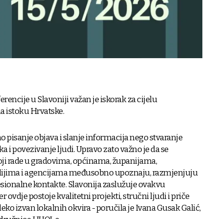
encije u Slavoniji važan je iskorak za cijelu
 istoku Hrvatske.
o pisanje objava i slanje informacija nego stvaranje
 i povezivanje ljudi. Upravo zato važno je da se
oji rade u gradovima, općinama, županijama,
edijima i agencijama međusobno upoznaju, razmjenjuju
fesionalne kontakte. Slavonija zaslužuje ovakvu
ovdje postoje kvalitetni projekti, stručni ljudi i priče
eko izvan lokalnih okvira - poručila je Ivana Gusak Galić,