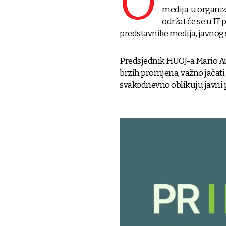
O
medija, u organiz
održat će se u IT
predstavnike medija, javnog 
Predsjednik HUOJ-a Mario Au
brzih promjena, važno jačati 
svakodnevno oblikuju javni p