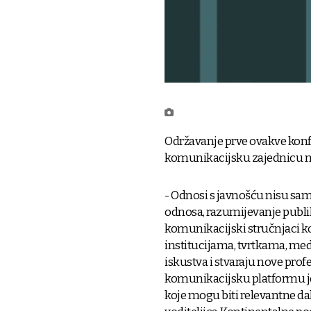
Održavanje prve ovakve konfer
komunikacijsku zajednicu na
- Odnosi s javnošću nisu sam
odnosa, razumijevanje publika
komunikacijski stručnjaci k
institucijama, tvrtkama, m
iskustva i stvaraju nove pro
komunikacijsku platformu jer 
koje mogu biti relevantne dal