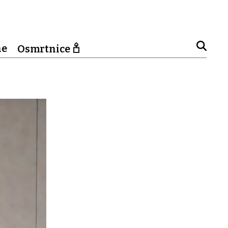
ne
Osmrtnice