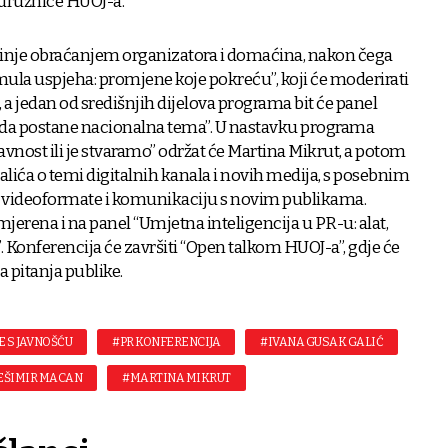
odružnice HUOJ-a.
inje obraćanjem organizatora i domaćina, nakon čega
rmula uspjeha: promjene koje pokreću”, koji će moderirati
a jedan od središnjih dijelova programa bit će panel
u da postane nacionalna tema”. U nastavku programa
vnost ili je stvaramo” održat će Martina Mikrut, a potom
alića o temi digitalnih kanala i novih medija, s posebnim
 videoformate i komunikaciju s novim publikama.
jerena i na panel “Umjetna inteligencija u PR-u: alat,
k?”. Konferencija će završiti “Open talkom HUOJ-a”, gdje će
 pitanja publike.
 S JAVNOŠĆU
#PR KONFERENCIJA
#IVANA GUSAK GALIĆ
EŠIMIR MACAN
#MARTINA MIKRUT