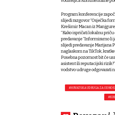
voditeljica Kontinentalne p
Program konferencije započ
slijedi razgovor “Osječka fo
Krešimir Macan iz Manjgure, 
“Kako ispričati lokalnu prič
predavanje “Informiramo li ja
slijedi predavanje Marijana P
naglaskom na TikTok, kratke
Posebna pozornost bit će usm
asistent ili reputacijski rizi
vodstvo udruge odgovarati na
#HRVATSKA UDRUGA ZA ODNOSE
#KR