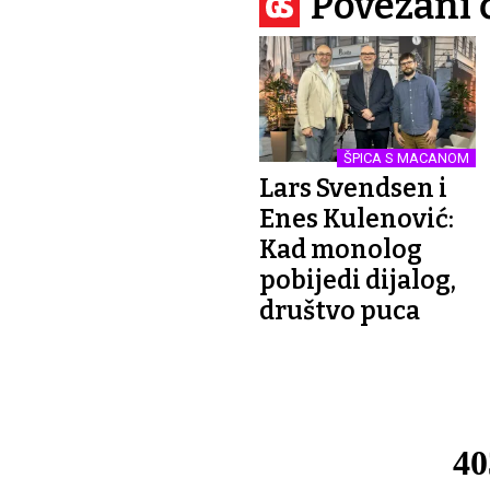
Povezani 
ŠPICA S MACANOM
Lars Svendsen i
Enes Kulenović:
Kad monolog
pobijedi dijalog,
društvo puca