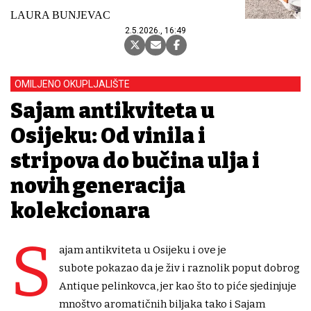
LAURA BUNJEVAC
2.5.2026., 16:49
OMILJENO OKUPLJALIŠTE
Sajam antikviteta u
Osijeku: Od vinila i
stripova do bučina ulja i
novih generacija
kolekcionara
S
ajam antikviteta u Osijeku i ove je
subote pokazao da je živ i raznolik poput dobrog
Antique pelinkovca, jer kao što to piće sjedinjuje
mnoštvo aromatičnih biljaka tako i Sajam