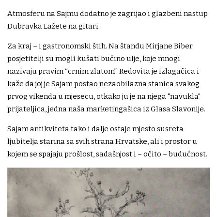
Atmosferu na Sajmu dodatno je zagrijao i glazbeni nastup
Dubravka Lažete na gitari.
Za kraj – i gastronomski štih. Na štandu Mirjane Biber
posjetitelji su mogli kušati bučino ulje, koje mnogi
nazivaju pravim “crnim zlatom”. Redovita je izlagačica i
kaže da joj je Sajam postao nezaobilazna stanica svakog
prvog vikenda u mjesecu, otkako ju je na njega "navukla"
prijateljica, jedna naša marketingašica iz Glasa Slavonije.
Sajam antikviteta tako i dalje ostaje mjesto susreta
ljubitelja starina sa svih strana Hrvatske, ali i prostor u
kojem se spajaju prošlost, sadašnjost i – očito – budućnost.