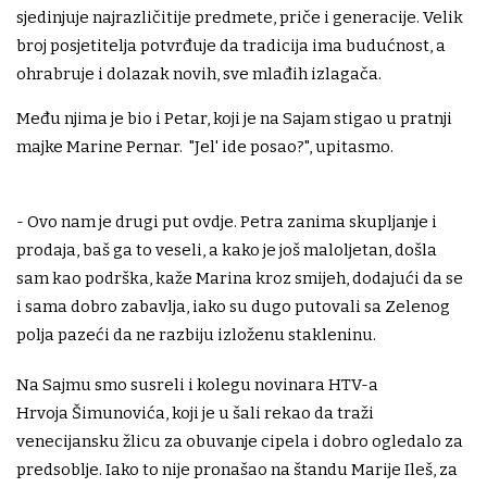
sjedinjuje najrazličitije predmete, priče i generacije. Velik
broj posjetitelja potvrđuje da tradicija ima budućnost, a
ohrabruje i dolazak novih, sve mlađih izlagača.
Među njima je bio i Petar, koji je na Sajam stigao u pratnji
majke Marine Pernar. "Jel' ide posao?", upitasmo.
- Ovo nam je drugi put ovdje. Petra zanima skupljanje i
prodaja, baš ga to veseli, a kako je još maloljetan, došla
sam kao podrška, kaže Marina kroz smijeh, dodajući da se
i sama dobro zabavlja, iako su dugo putovali sa Zelenog
polja pazeći da ne razbiju izloženu stakleninu.
Na Sajmu smo susreli i kolegu novinara HTV-a
Hrvoja Šimunovića, koji je u šali rekao da traži
venecijansku žlicu za obuvanje cipela i dobro ogledalo za
predsoblje. Iako to nije pronašao na štandu Marije Ileš, za