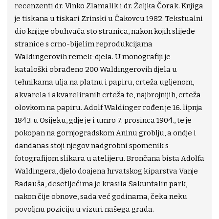
recenzenti dr. Vinko Zlamalik i dr. Željka Čorak. Knjiga
je tiskana u tiskari Zrinski u Čakovcu 1982. Tekstualni
dio knjige obuhvaća sto stranica, nakon kojih slijede
stranice s crno-bijelim reprodukcijama
Waldingerovih remek-djela. U monografiji je
kataloški obrađeno 200 Waldingerovih djela u
tehnikama ulja na platnu i papiru, crteža ugljenom,
akvarela i akvareliranih crteža te, najbrojnijih, crteža
olovkom na papiru. Adolf Waldinger rođen je 16. lipnja
1843. u Osijeku, gdje je i umro 7. prosinca 1904., te je
pokopan na gornjogradskom Aninu groblju, a ondje i
dandanas stoji njegov nadgrobni spomenik s
fotografijom slikara u atelijeru. Brončana bista Adolfa
Waldingera, djelo doajena hrvatskog kiparstva Vanje
Radauša, desetljećima je krasila Sakuntalin park,
nakon čije obnove, sada već godinama, čeka neku
povoljnu poziciju u vizuri našega grada.