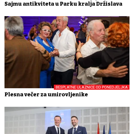
Sajmu antikviteta u Parku kralja Držislava
BESPLATNE ULAZNICE OD PONEDJELJKA
Plesna večer za umirovljenike