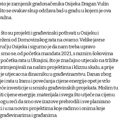
avio je zamjenik gradonačenika Osijeka Dragan Vulin
što se ovakav skup održava baš u gradu u kojem je ova
važna.
što su projekti i građevinski pothvati u Osijeku i
lježeni od Domovinskog rata na ovamo. Velike javne
dručju Osijeka i sigurno je da nam treba upravo
i smo se, od početka mandata 2021., s raznim šokovima
očetka rata u Ukrajini, što je značajno utjecalo na tržište
primjenjivali na našim projektima i kliznu skalu, a prije
ji je utjecao na dinamiku u građevinarstvu. Danas zbog
e i rata u Iranu i povećanja cijene energije opet je vrlo
će investicije u smislu građevinskih projekata. Mislim tu
ti cijene energije, materijala i svega što utječe na cijenu
gu reći da smo sve izazove prebrodili i sve planirano
iti i u na novim projektima koje radimo i onima koje
 građevinarima i građanima.