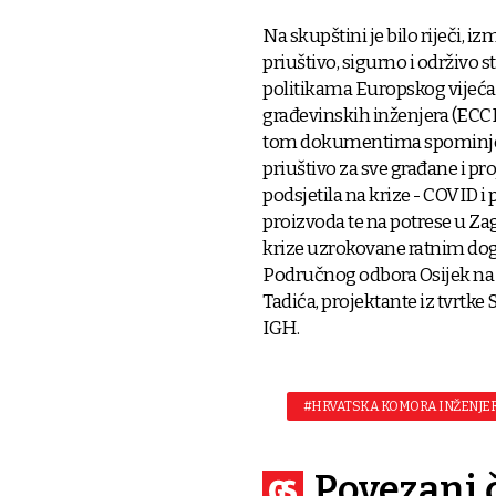
Na skupštini je bilo riječi, i
priuštivo, sigurno i održivo 
politikama Europskog vijeća
građevinskih inženjera (ECC
tom dokumentima spominje i
priuštivo za sve građane i pro
podsjetila na krize - COVID 
proizvoda te na potrese u Za
krize uzrokovane ratnim dog
Područnog odbora Osijek na
Tadića, projektante iz tvrtke 
IGH.
#HRVATSKA KOMORA INŽENJE
Povezani 