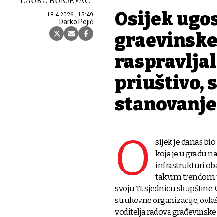
LAURA BUNJEVAC
Osijek ugos
18.4.2026., 15:49
Darko Pejić
građevinsk
raspravljalo
priuštivo, 
stanovanje
O
sijek je danas bi
koja je u gradu na
infrastrukturi ob
takvim trendom u 
svoju 11. sjednicu skupštine.
strukovne organizacije, ovlaš
voditelja radova građevinske 