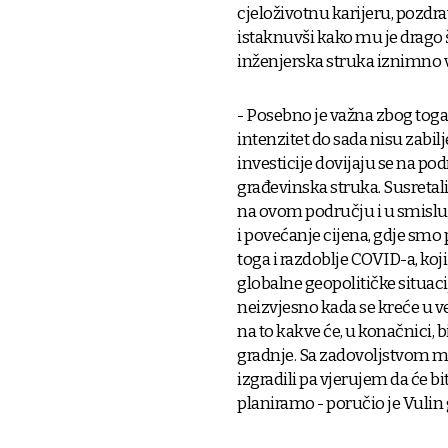
cjeloživotnu karijeru, pozdr
istaknuvši kako mu je drago 
inženjerska struka iznimno 
- Posebno je važna zbog toga 
intenzitet do sada nisu zabi
investicije dovijaju se na po
građevinska struka. Susretal
na ovom području i u smislu p
i povećanje cijena, gdje smo 
toga i razdoblje COVID-a, ko
globalne geopolitičke situacij
neizvjesno kada se kreće u ve
na to kakve će, u konačnici, bi
gradnje. Sa zadovoljstvom mo
izgradili pa vjerujem da će b
planiramo - poručio je Vulin