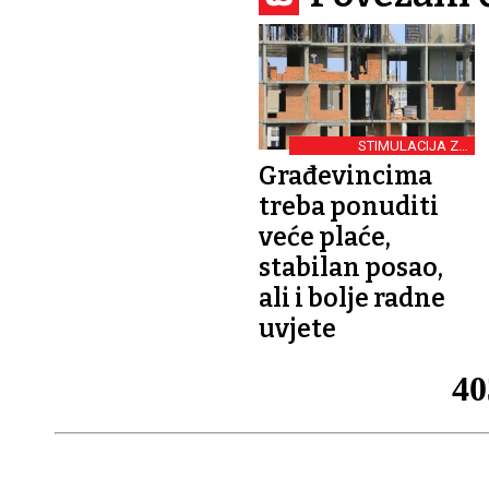
STIMULACIJA ZA
POVRATAK RADNIKA
Građevincima
treba ponuditi
veće plaće,
stabilan posao,
ali i bolje radne
uvjete