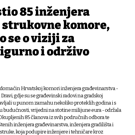
tio 85 inženjera
e strukovne komore,
 se o viziji za
sigurno i održivo
o domaćin Hrvatskoj komori inženjera građevinarstva -
 Dravi, gdje su se građevinski radovi na gradskoj
avljali u punom zamahu nekoliko proteklih godina i s
budućnosti, vrijedni na stotine milijune eura - održala
 Okupljenih 85 članova iz svih područnih odbora te
tenih inženjera građevinarstva, inženjera gradilišta i
struke, koja podupire inženjere i tehničare kroz