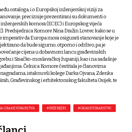
zmeđu ostaloga, i o Europskoj inženjerskoj viziji za
stanovanje, preciznije prezentirani su dokumenti o
 inženjerskih komora (ECEC) i Europskog vijeća
E). Predsjednica Komore Nina Dražin Lovrec kako se u
mperativ da Europa mora osigurati stanovanje koje je
jektirano da bude sigurno, otporno i održivo, pa je
i povećanje cijena u dobavnom lancu građevinskih
grebu i Sisačko-moslavačkoj županiji, kao i na sadašnje
ađanjima. Čelnica Komore čestitala je članovima
 nagradama, istaknuvši kolege Darka Ojvana, Zdenka
Sirah, Građevinskog i erhitektonskog fakulteta Osijek, te
RA GRAĐEVINARSTVA
#INŽENJERI
#GRAĐEVINARSTVO
članci