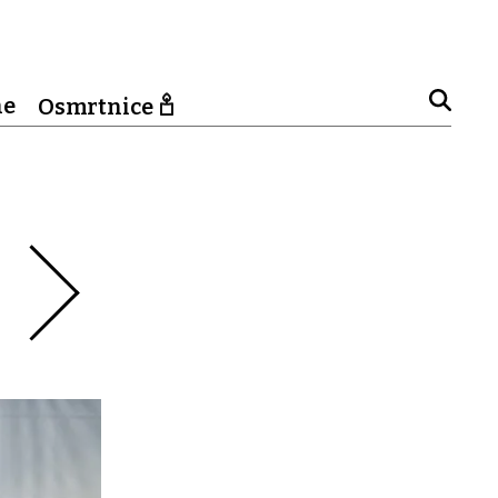
ne
Osmrtnice