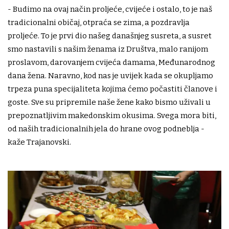
- Budimo na ovaj način proljeće, cvijeće i ostalo, to je naš
tradicionalni običaj, otpraća se zima, a pozdravlja
proljeće. To je prvi dio našeg današnjeg susreta, a susret
smo nastavili s našim ženama iz Društva, malo ranijom
proslavom, darovanjem cvijeća damama, Međunarodnog
dana žena. Naravno, kod nas je uvijek kada se okupljamo
trpeza puna specijaliteta kojima ćemo počastiti članove i
goste. Sve su pripremile naše žene kako bismo uživali u
prepoznatljivim makedonskim okusima. Svega mora biti,
od naših tradicionalnih jela do hrane ovog podneblja -
kaže Trajanovski.