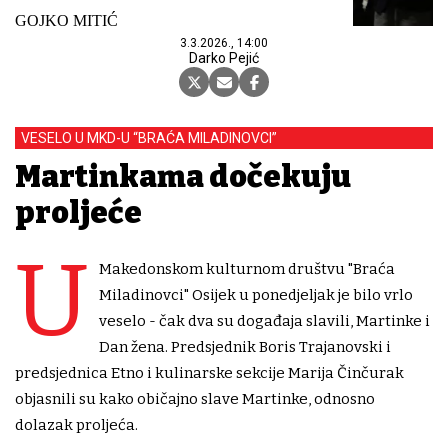
GOJKO MITIĆ
3.3.2026., 14:00
Darko Pejić
VESELO U MKD-U “BRAĆA MILADINOVCI”
Martinkama dočekuju
proljeće
U
Makedonskom kulturnom društvu "Braća
Miladinovci" Osijek u ponedjeljak je bilo vrlo
veselo - čak dva su događaja slavili, Martinke i
Dan žena. Predsjednik Boris Trajanovski i
predsjednica Etno i kulinarske sekcije Marija Činčurak
objasnili su kako običajno slave Martinke, odnosno
dolazak proljeća.