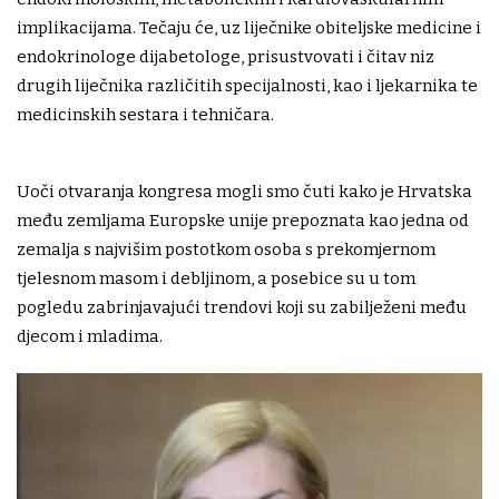
implikacijama. Tečaju će, uz liječnike obiteljske medicine i
endokrinologe dijabetologe, prisustvovati i čitav niz
drugih liječnika različitih specijalnosti, kao i ljekarnika te
medicinskih sestara i tehničara.
Uoči otvaranja kongresa mogli smo čuti kako je Hrvatska
među zemljama Europske unije prepoznata kao jedna od
zemalja s najvišim postotkom osoba s prekomjernom
tjelesnom masom i debljinom, a posebice su u tom
pogledu zabrinjavajući trendovi koji su zabilježeni među
djecom i mladima.