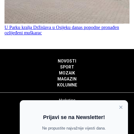
U Parku kralja Držislava u Osijeku danas popodne pronađen
ozlijeđeni muškarac
NOVOSTI
SPORT
MOZAIK
MAGAZIN
KOLUMNE
Marketing
×
Politika privatnosti
Politika kolačića
Prijavi se na Newsletter!
Impressum
Pravila prenošenja sadržaja
Ne propustite najvažnije vijesti dana.
Pravila komentiranja