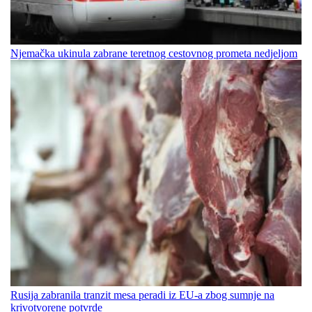
Njemačka ukinula zabrane teretnog cestovnog prometa nedjeljom
Rusija zabranila tranzit mesa peradi iz EU-a zbog sumnje na
krivotvorene potvrde