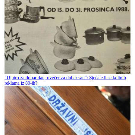
"Ujutro za dobar dan, uvečer za dobar san“: Sjećate li se kultnih
reklama iz 80-ih?