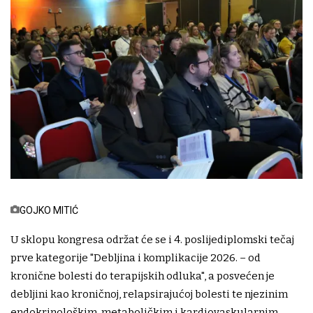
GOJKO MITIĆ
U sklopu kongresa održat će se i 4. poslijediplomski tečaj
prve kategorije "Debljina i komplikacije 2026. – od
kronične bolesti do terapijskih odluka", a posvećen je
debljini kao kroničnoj, relapsirajućoj bolesti te njezinim
endokrinološkim, metaboličkim i kardiovaskularnim