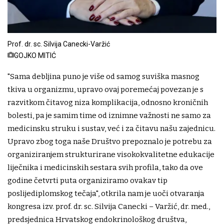
Prof. dr. sc. Silvija Canecki-Varžić
GOJKO MITIĆ
"Sama debljina puno je više od samog suviška masnog
tkiva u organizmu, upravo ovaj poremećaj povezan je s
razvitkom čitavog niza komplikacija, odnosno kroničnih
bolesti, pa je samim time od iznimne važnosti ne samo za
medicinsku struku i sustav, već i za čitavu našu zajednicu.
Upravo zbog toga naše Društvo prepoznalo je potrebu za
organiziranjem strukturirane visokokvalitetne edukacije
liječnika i medicinskih sestara svih profila, tako da ove
godine četvrti puta organiziramo ovakav tip
poslijediplomskog tečaja", otkrila nam je uoči otvaranja
kongresa izv. prof. dr. sc. Silvija Canecki – Varžić, dr. med.,
predsjednica Hrvatskog endokrinološkog društva,