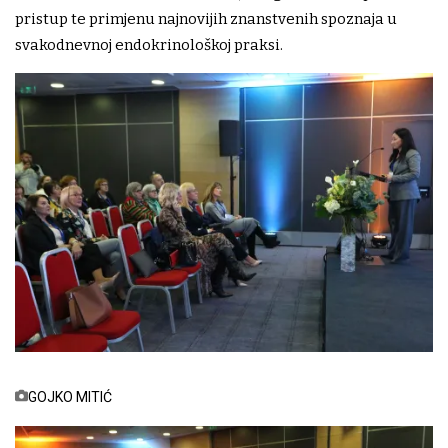
pristup te primjenu najnovijih znanstvenih spoznaja u
svakodnevnoj endokrinološkoj praksi.
GOJKO MITIĆ