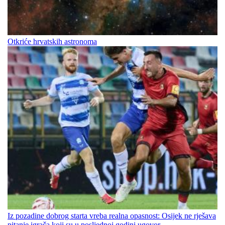
Otkriće hrvatskih astronoma
Iz pozadine dobrog starta vreba realna opasnost: Osijek ne rješava
pitanje igrača koji su u posljednoj godini ugovor