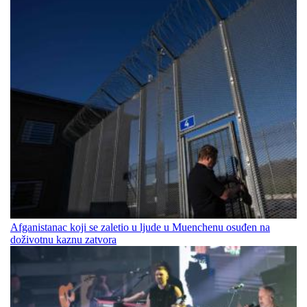
Afganistanac koji se zaletio u ljude u Muenchenu osuđen na
doživotnu kaznu zatvora