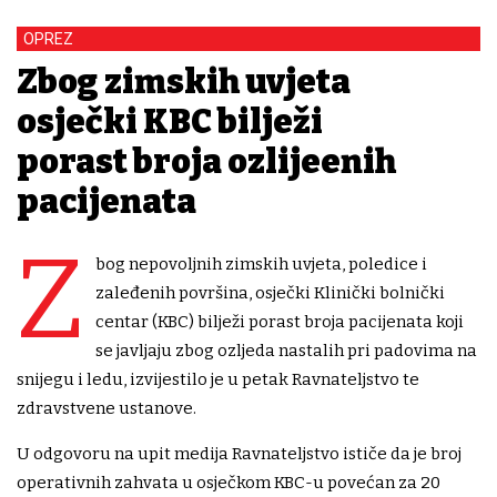
OPREZ
Zbog zimskih uvjeta
osječki KBC bilježi
porast broja ozlijeđenih
pacijenata
Z
bog nepovoljnih zimskih uvjeta, poledice i
zaleđenih površina, osječki Klinički bolnički
centar (KBC) bilježi porast broja pacijenata koji
se javljaju zbog ozljeda nastalih pri padovima na
snijegu i ledu, izvijestilo je u petak Ravnateljstvo te
zdravstvene ustanove.
U odgovoru na upit medija Ravnateljstvo ističe da je broj
operativnih zahvata u osječkom KBC-u povećan za 20