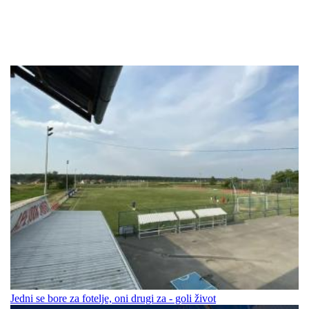
Jedni se bore za fotelje, oni drugi za - goli život