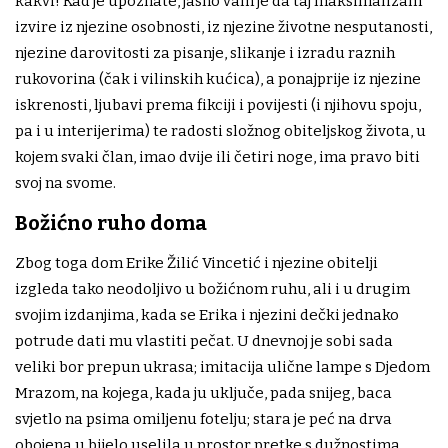
kakvi! Kad je upoznate, jasno vam je da taj maksimalizam
izvire iz njezine osobnosti, iz njezine životne nesputanosti,
njezine darovitosti za pisanje, slikanje i izradu raznih
rukovorina (čak i vilinskih kućica), a ponajprije iz njezine
iskrenosti, ljubavi prema fikciji i povijesti (i njihovu spoju,
pa i u interijerima) te radosti složnog obiteljskog života, u
kojem svaki član, imao dvije ili četiri noge, ima pravo biti
svoj na svome.
Božićno ruho doma
Zbog toga dom Erike Žilić Vincetić i njezine obitelji
izgleda tako neodoljivo u božićnom ruhu, ali i u drugim
svojim izdanjima, kada se Erika i njezini dečki jednako
potrude dati mu vlastiti pečat. U dnevnoj je sobi sada
veliki bor prepun ukrasa; imitacija ulične lampe s Djedom
Mrazom, na kojega, kada ju uključe, pada snijeg, baca
svjetlo na psima omiljenu fotelju; stara je peć na drva
obojena u bijelo uselila u prostor pretke s dužnostima