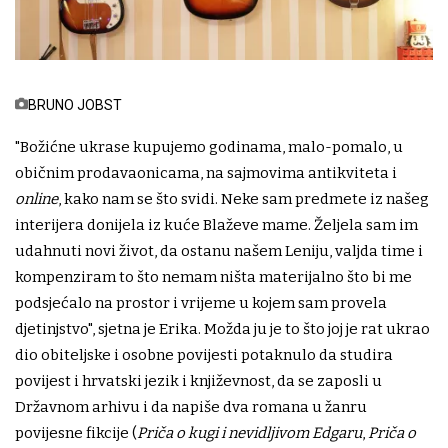
BRUNO JOBST
"Božićne ukrase kupujemo godinama, malo-pomalo, u
običnim prodavaonicama, na sajmovima antikviteta i
online
, kako nam se što svidi. Neke sam predmete iz našeg
interijera donijela iz kuće Blaževe mame. Željela sam im
udahnuti novi život, da ostanu našem Leniju, valjda time i
kompenziram to što nemam ništa materijalno što bi me
podsjećalo na prostor i vrijeme u kojem sam provela
djetinjstvo", sjetna je Erika. Možda ju je to što joj je rat ukrao
dio obiteljske i osobne povijesti potaknulo da studira
povijest i hrvatski jezik i književnost, da se zaposli u
Državnom arhivu i da napiše dva romana u žanru
povijesne fikcije (
Priča o kugi i nevidljivom Edgaru
,
Priča o