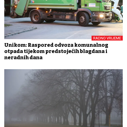
RADNO VRIJEME
Unikom: Raspored odvoza komunalnog
otpada tijekom predstojećih blagdana i
neradnih dana