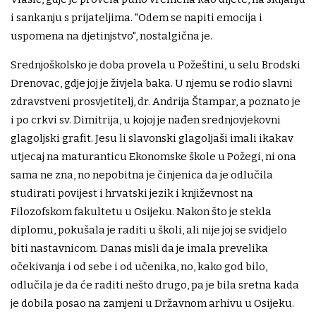
i sankanju s prijateljima. "Odem se napiti emocija i
uspomena na djetinjstvo", nostalgična je.
Srednjoškolsko je doba provela u Požeštini, u selu Brodski
Drenovac, gdje joj je živjela baka. U njemu se rodio slavni
zdravstveni prosvjetitelj, dr. Andrija Štampar, a poznato je
i po crkvi sv. Dimitrija, u kojoj je nađen srednjovjekovni
glagoljski grafit. Jesu li slavonski glagoljaši imali ikakav
utjecaj na maturanticu Ekonomske škole u Požegi, ni ona
sama ne zna, no nepobitna je činjenica da je odlučila
studirati povijest i hrvatski jezik i književnost na
Filozofskom fakultetu u Osijeku. Nakon što je stekla
diplomu, pokušala je raditi u školi, ali nije joj se svidjelo
biti nastavnicom. Danas misli da je imala prevelika
očekivanja i od sebe i od učenika, no, kako god bilo,
odlučila je da će raditi nešto drugo, pa je bila sretna kada
je dobila posao na zamjeni u Državnom arhivu u Osijeku.