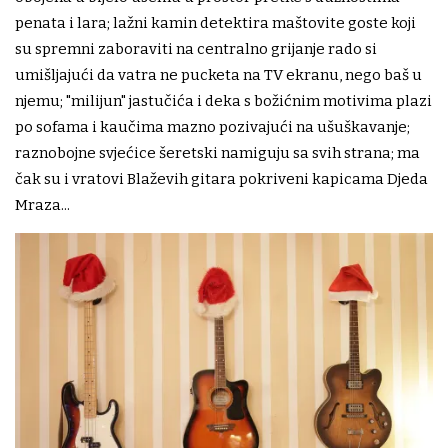
penata i lara; lažni kamin detektira maštovite goste koji
su spremni zaboraviti na centralno grijanje rado si
umišljajući da vatra ne pucketa na TV ekranu, nego baš u
njemu; "milijun" jastučića i deka s božićnim motivima plazi
po sofama i kaučima mazno pozivajući na ušuškavanje;
raznobojne svjećice šeretski namiguju sa svih strana; ma
čak su i vratovi Blaževih gitara pokriveni kapicama Djeda
Mraza...