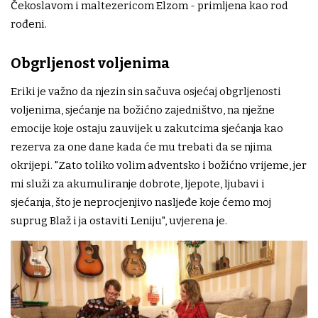
Čekoslavom i maltezericom Elzom - primljena kao rod
rođeni.
Obgrljenost voljenima
Eriki je važno da njezin sin sačuva osjećaj obgrljenosti
voljenima, sjećanje na božićno zajedništvo, na nježne
emocije koje ostaju zauvijek u zakutcima sjećanja kao
rezerva za one dane kada će mu trebati da se njima
okrijepi. "Zato toliko volim adventsko i božićno vrijeme, jer
mi služi za akumuliranje dobrote, ljepote, ljubavi i
sjećanja, što je neprocjenjivo nasljeđe koje ćemo moj
suprug Blaž i ja ostaviti Leniju", uvjerena je.