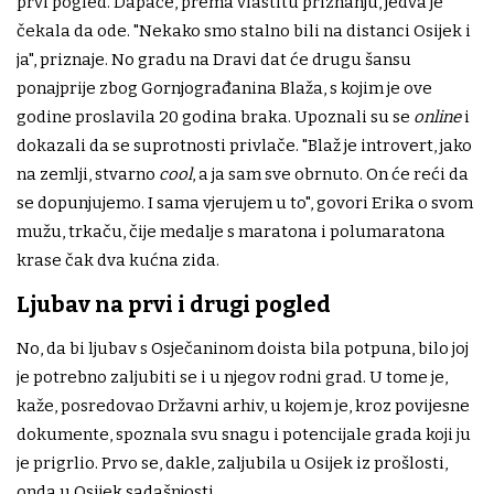
prvi pogled. Dapače, prema vlastitu priznanju, jedva je
čekala da ode. "Nekako smo stalno bili na distanci Osijek i
ja", priznaje. No gradu na Dravi dat će drugu šansu
ponajprije zbog Gornjograđanina Blaža, s kojim je ove
godine proslavila 20 godina braka. Upoznali su se
online
i
dokazali da se suprotnosti privlače. "Blaž je introvert, jako
na zemlji, stvarno
cool
, a ja sam sve obrnuto. On će reći da
se dopunjujemo. I sama vjerujem u to", govori Erika o svom
mužu, trkaču, čije medalje s maratona i polumaratona
krase čak dva kućna zida.
Ljubav na prvi i drugi pogled
No, da bi ljubav s Osječaninom doista bila potpuna, bilo joj
je potrebno zaljubiti se i u njegov rodni grad. U tome je,
kaže, posredovao Državni arhiv, u kojem je, kroz povijesne
dokumente, spoznala svu snagu i potencijale grada koji ju
je prigrlio. Prvo se, dakle, zaljubila u Osijek iz prošlosti,
onda u Osijek sadašnjosti.