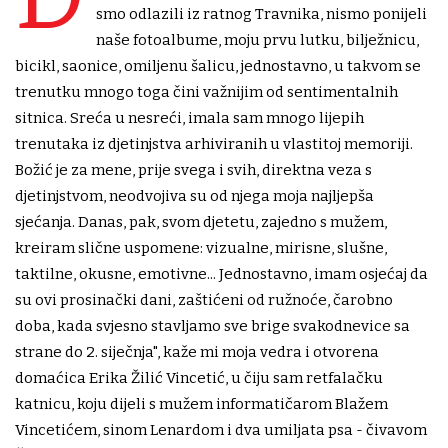
smo odlazili iz ratnog Travnika, nismo ponijeli
naše fotoalbume, moju prvu lutku, bilježnicu,
bicikl, saonice, omiljenu šalicu, jednostavno, u takvom se
trenutku mnogo toga čini važnijim od sentimentalnih
sitnica. Sreća u nesreći, imala sam mnogo lijepih
trenutaka iz djetinjstva arhiviranih u vlastitoj memoriji.
Božić je za mene, prije svega i svih, direktna veza s
djetinjstvom, neodvojiva su od njega moja najljepša
sjećanja. Danas, pak, svom djetetu, zajedno s mužem,
kreiram slične uspomene: vizualne, mirisne, slušne,
taktilne, okusne, emotivne... Jednostavno, imam osjećaj da
su ovi prosinački dani, zaštićeni od ružnoće, čarobno
doba, kada svjesno stavljamo sve brige svakodnevice sa
strane do 2. siječnja", kaže mi moja vedra i otvorena
domaćica Erika Žilić Vincetić, u čiju sam retfalačku
katnicu, koju dijeli s mužem informatičarom Blažem
Vincetićem, sinom Lenardom i dva umiljata psa - čivavom