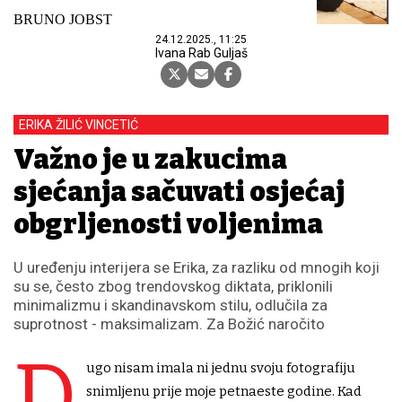
BRUNO JOBST
24.12.2025., 11:25
Ivana Rab Guljaš
ERIKA ŽILIĆ VINCETIĆ
Važno je u zakucima
sjećanja sačuvati osjećaj
obgrljenosti voljenima
U uređenju interijera se Erika, za razliku od mnogih koji
su se, često zbog trendovskog diktata, priklonili
minimalizmu i skandinavskom stilu, odlučila za
suprotnost - maksimalizam. Za Božić naročito
D
ugo nisam imala ni jednu svoju fotografiju
snimljenu prije moje petnaeste godine. Kad