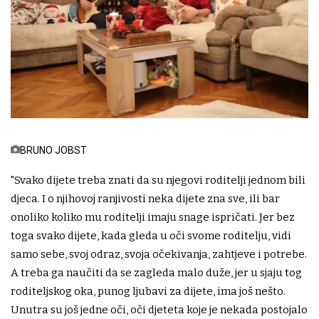
BRUNO JOBST
"Svako dijete treba znati da su njegovi roditelji jednom bili
djeca. I o njihovoj ranjivosti neka dijete zna sve, ili bar
onoliko koliko mu roditelji imaju snage ispričati. Jer bez
toga svako dijete, kada gleda u oči svome roditelju, vidi
samo sebe, svoj odraz, svoja očekivanja, zahtjeve i potrebe.
A treba ga naučiti da se zagleda malo duže, jer u sjaju tog
roditeljskog oka, punog ljubavi za dijete, ima još nešto.
Unutra su još jedne oči, oči djeteta koje je nekada postojalo