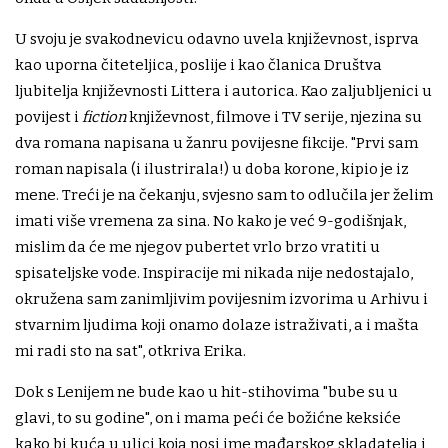
U svoju je svakodnevicu odavno uvela književnost, isprva
kao uporna čiteteljica, poslije i kao članica Društva
ljubitelja književnosti Littera i autorica. Kao zaljubljenici u
povijest i
fiction
književnost, filmove i TV serije, njezina su
dva romana napisana u žanru povijesne fikcije. "Prvi sam
roman napisala (i ilustrirala!) u doba korone, kipio je iz
mene. Treći je na čekanju, svjesno sam to odlučila jer želim
imati više vremena za sina. No kako je već 9-godišnjak,
mislim da će me njegov pubertet vrlo brzo vratiti u
spisateljske vode. Inspiracije mi nikada nije nedostajalo,
okružena sam zanimljivim povijesnim izvorima u Arhivu i
stvarnim ljudima koji onamo dolaze istraživati, a i mašta
mi radi sto na sat", otkriva Erika.
Dok s Lenijem ne bude kao u hit-stihovima "bube su u
glavi, to su godine", on i mama peći će božićne keksiće
kako bi kuća u ulici koja nosi ime mađarskog skladatelja i