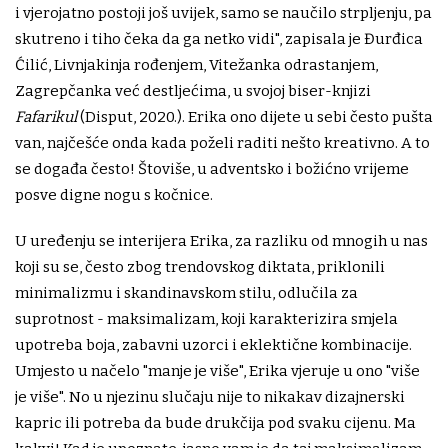
i vjerojatno postoji još uvijek, samo se naučilo strpljenju, pa
skutreno i tiho čeka da ga netko vidi", zapisala je Đurđica
Ćilić, Livnjakinja rođenjem, Vitežanka odrastanjem,
Zagrepčanka već destljećima, u svojoj biser-knjizi
Fafarikul
(Disput, 2020.). Erika ono dijete u sebi često pušta
van, najčešće onda kada poželi raditi nešto kreativno. A to
se događa često! Štoviše, u adventsko i božićno vrijeme
posve digne nogu s kočnice.
U uređenju se interijera Erika, za razliku od mnogih u nas
koji su se, često zbog trendovskog diktata, priklonili
minimalizmu i skandinavskom stilu, odlučila za
suprotnost - maksimalizam, koji karakterizira smjela
upotreba boja, zabavni uzorci i eklektične kombinacije.
Umjesto u načelo "manje je više", Erika vjeruje u ono "više
je više". No u njezinu slučaju nije to nikakav dizajnerski
kapric ili potreba da bude drukčija pod svaku cijenu. Ma