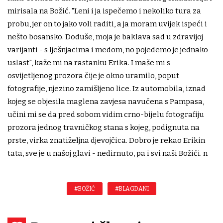
mirisala na Božić. "Leni i ja ispečemo i nekoliko tura za
probu, jer on to jako voli raditi, a ja moram uvijek ispeći i
nešto bosansko. Doduše, moja je baklava sad u zdravijoj
varijanti - s lješnjacima i medom, no pojedemo je jednako
uslast", kaže mi na rastanku Erika. I maše mi s
osvijetljenog prozora čije je okno uramilo, poput
fotografije, njezino zamišljeno lice. Iz automobila, iznad
kojeg se objesila maglena zavjesa navučena s Pampasa,
učini mi se da pred sobom vidim crno-bijelu fotografiju
prozora jednog travničkog stana s kojeg, podignuta na
prste, virka znatiželjna djevojčica. Dobro je rekao Erikin
tata, sve je u našoj glavi - nedirnuto, pa i svi naši Božići. n
#BOŽIĆ
#BLAGDANI