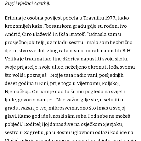
kugi i vještici Agathi
).
Erikina je osobna povijest počela u Travniku 1977., kako
kroz smijeh kaže, "bosanskom gradu gdje su rođeni Ivo
Andrić, Ćiro Blažević i Nikša Bratoš". "Odrasla sam u
prosječnoj obitelji, uz mlađu sestru. Imala sam bezbrižno
djetinjstvo sve dok zbog rata nismo morali napustiti BiH.
Velika je trauma kao tinejdžerica napustiti svoju školu,
svoje prijatelje, svoje ulice, neželjeno okrenuti leđa svemu
što voliš i poznaješ... Moj je tata radio vani, posljednjih
deset godina u Kini, prije toga u Vijetnamu, Poljskoj,
Njemačkoj... On nam je dao tu širinu pogleda na svijet i
ljude, govorio nam je: - Nije važno gdje ste, u selu ili u
gradu, važan je tvoj mikrosvemir, ono što imaš u svojoj
glavi. Kamo god ideš, nosiš sâm sebe. I od sebe ne možeš
pobjeći." Roditelji joj danas žive na osječkom Sjenjaku,
sestra u Zagrebu, pa u Bosnu uglavnom odlazi kad ide na
Vlašić, gdje je provela puno vremena kao dijete, na skijanju