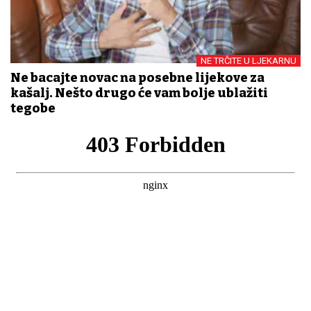
NE TRČITE U LJEKARNU
Ne bacajte novac na posebne lijekove za
kašalj. Nešto drugo će vam bolje ublažiti
tegobe