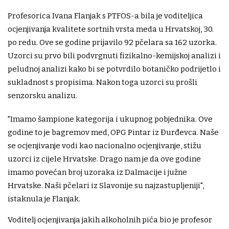
Profesorica Ivana Flanjak s PTFOS-a bila je voditeljica
ocjenjivanja kvalitete sortnih vrsta meda u Hrvatskoj, 30.
po redu. Ove se godine prijavilo 92 pčelara sa 162 uzorka.
Uzorci su prvo bili podvrgnuti fizikalno-kemijskoj analizi i
peludnoj analizi kako bi se potvrdilo botaničko podrijetlo i
sukladnost s propisima. Nakon toga uzorci su prošli
senzorsku analizu.
"Imamo šampione kategorija i ukupnog pobjednika. Ove
godine to je bagremov med, OPG Pintar iz Đurđevca. Naše
se ocjenjivanje vodi kao nacionalno ocjenjivanje, stižu
uzorci iz cijele Hrvatske. Drago nam je da ove godine
imamo povećan broj uzoraka iz Dalmacije i južne
Hrvatske. Naši pčelari iz Slavonije su najzastupljeniji",
istaknula je Flanjak.
Voditelj ocjenjivanja jakih alkoholnih pića bio je profesor