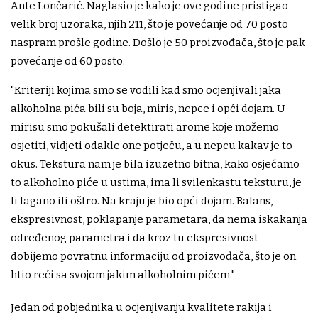
Ante Lončarić. Naglasio je kako je ove godine pristigao
velik broj uzoraka, njih 211, što je povećanje od 70 posto
naspram prošle godine. Došlo je 50 proizvođača, što je pak
povećanje od 60 posto.
"Kriteriji kojima smo se vodili kad smo ocjenjivali jaka
alkoholna pića bili su boja, miris, nepce i opći dojam. U
mirisu smo pokušali detektirati arome koje možemo
osjetiti, vidjeti odakle one potječu, a u nepcu kakav je to
okus. Tekstura nam je bila izuzetno bitna, kako osjećamo
to alkoholno piće u ustima, ima li svilenkastu teksturu, je
li lagano ili oštro. Na kraju je bio opći dojam. Balans,
ekspresivnost, poklapanje parametara, da nema iskakanja
određenog parametra i da kroz tu ekspresivnost
dobijemo povratnu informaciju od proizvođača, što je on
htio reći sa svojom jakim alkoholnim pićem."
Jedan od pobjednika u ocjenjivanju kvalitete rakija i