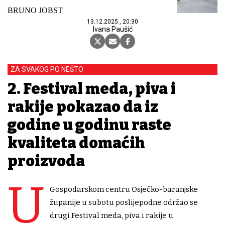
BRUNO JOBST
13.12.2025., 20:30
Ivana Paušić
ZA SVAKOG PO NEŠTO
2. Festival meda, piva i
rakije pokazao da iz
godine u godinu raste
kvaliteta domaćih
proizvoda
U
Gospodarskom centru Osječko-baranjske
županije u subotu poslijepodne održao se
drugi Festival meda, piva i rakije u