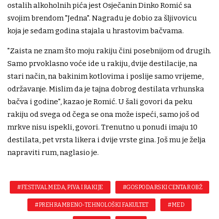
ostalih alkoholnih pića jest Osječanin Dinko Romić sa
svojim brendom "Jedna". Nagradu je dobio za šljivovicu
koja je sedam godina stajala u hrastovim bačvama.
"Zaista ne znam što moju rakiju čini posebnijom od drugih.
Samo prvoklasno voće ide u rakiju, dvije destilacije, na
stari način, na bakinim kotlovima i poslije samo vrijeme,
održavanje. Mislim da je tajna dobrog destilata vrhunska
bačva i godine", kazao je Romić. U šali govori da peku
rakiju od svega od čega se ona može ispeći, samo još od
mrkve nisu ispekli, govori. Trenutno u ponudi imaju 10
destilata, pet vrsta likera i dvije vrste gina. Još mu je želja
napraviti rum, naglasio je.
#FESTIVAL MEDA, PIVA I RAKIJE
#GOSPODARSKI CENTAR OBŽ
#PREHRAMBENO-TEHNOLOŠKI FAKULTET
#MED