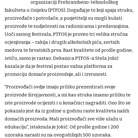
organizaciji Prehrambeno-tehnološkog
fakulteta u Osijeku (PTFOS). Događaj je to koji spaja struku,
proizvođače i potrošače, a posjetitelji su mogli kušati
proizvode te sudjelovati na radionicama i predavanjima.
Uoči samog festivala, PTFOS je proveo tri velika stručna
ocjenjivanja – rakija i drugih alkoholnih pića, sortnih
medova te hrvatskih prva. Rast kvalitete od prošle godine,
ističu, samo je rastao. Dekanica PTFOS-a Stela Jokić
kazala je da je festival postao važna platforma za
promociju domaće proizvodnje, ali i izvrsnosti.
"Proizvođači ovdje imaju priliku prezentirati svoje
proizvode široj javnosti, a mi kao struka imamo priliku te
iste proizvode ocijeniti i u konačnici nagraditi. Ono što se
pokazalo jest da iz godine u godinu raste kvaliteta naših
domaćih proizvoda. Mali proizvođači sve više ulažu u
edukaciju", istaknula je Jokić. Od prošle godine i 200
uzoraka narasli su na ovogodišnjih 500 uzoraka.