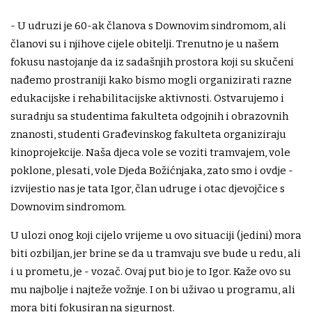
- U udruzi je 60-ak članova s Downovim sindromom, ali
članovi su i njihove cijele obitelji. Trenutno je u našem
fokusu nastojanje da iz sadašnjih prostora koji su skučeni
nađemo prostraniji kako bismo mogli organizirati razne
edukacijske i rehabilitacijske aktivnosti. Ostvarujemo i
suradnju sa studentima fakulteta odgojnih i obrazovnih
znanosti, studenti Građevinskog fakulteta organiziraju
kinoprojekcije. Naša djeca vole se voziti tramvajem, vole
poklone, plesati, vole Djeda Božićnjaka, zato smo i ovdje -
izvijestio nas je tata Igor, član udruge i otac djevojčice s
Downovim sindromom.
U ulozi onog koji cijelo vrijeme u ovo situaciji (jedini) mora
biti ozbiljan, jer brine se da u tramvaju sve bude u redu, ali
i u prometu, je - vozač. Ovaj put bio je to Igor. Kaže ovo su
mu najbolje i najteže vožnje. I on bi uživao u programu, ali
mora biti fokusiran na sigurnost.