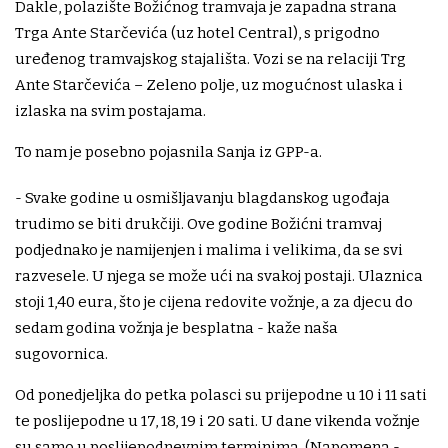
Dakle, polazište Božićnog tramvaja je zapadna strana
Trga Ante Starčevića (uz hotel Central), s prigodno
uređenog tramvajskog stajališta. Vozi se na relaciji Trg
Ante Starčevića – Zeleno polje, uz mogućnost ulaska i
izlaska na svim postajama.
To nam je posebno pojasnila Sanja iz GPP-a.
- Svake godine u osmišljavanju blagdanskog ugođaja
trudimo se biti drukčiji. Ove godine Božićni tramvaj
podjednako je namijenjen i malima i velikima, da se svi
razvesele. U njega se može ući na svakoj postaji. Ulaznica
stoji 1,40 eura, što je cijena redovite vožnje, a za djecu do
sedam godina vožnja je besplatna - kaže naša
sugovornica.
Od ponedjeljka do petka polasci su prijepodne u 10 i 11 sati
te poslijepodne u 17, 18, 19 i 20 sati. U dane vikenda vožnje
su samo u poslijepodnevnim terminima. (Napomena -