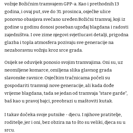
vožnje Božićnim tramvajem GPP-a. Kao i prethodnih 13
godina, i ovaj put, sve do 31. prosinca, osječke ulice
ponovno obasjava svečano uređen Božićni tramvaj, koji iz
godine u godinu donosi poseban ugođaj blagdana i radosti
zajedništva. I ove zime njegovi svjetlucavi detalji, prigodna
glazba i topla atmosfera pozivaju sve generacije na
nezaboravnu vožnju kroz srce grada.
Osijek se oduvijek ponosio svojim tramvajima. Oni su, uz
neomiljene komarce, omiljena slika glavnog grada
slavonske ravnice. Osječkim tračnicama počeli su
gospodariti tramvaji nove generacije, ali kada dođe
vrijeme blagdana, tada se jedan od tramvaja “stare garde”,
baš kao u pravoj bajci, preobrazi u maštoviti kutak.
I takav dočeka svoje putnike - djecu. I njihove pratitelje,
roditelje, jer i oni, bez obzira na to što su veliki, djeca su u
srcu.