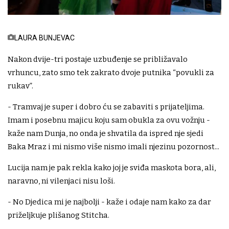
LAURA BUNJEVAC
Nakon dvije-tri postaje uzbuđenje se približavalo
vrhuncu, zato smo tek zakrato dvoje putnika “povukli za
rukav”.
- Tramvaj je super i dobro ću se zabaviti s prijateljima.
Imam i posebnu majicu koju sam obukla za ovu vožnju -
kaže nam Dunja, no onda je shvatila da ispred nje sjedi
Baka Mraz i mi nismo više nismo imali njezinu pozornost...
Lucija nam je pak rekla kako joj je sviđa maskota bora, ali,
naravno, ni vilenjaci nisu loši.
- No Djedica mi je najbolji - kaže i odaje nam kako za dar
priželjkuje plišanog Stitcha.