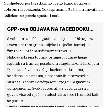
Na sljedećoj postaji silazimo i ostavljamo putnike u
dobrom raspoloženju. Dok ispraćamo Božićni tramvaj, nad
Osijekom se počela spuštati noć...
GPP-ova OBJAVA NA FACEBOOKU...
S velikom radošću ugostili smo djecu iz Udruge za
Down sindrom grada Osijeka i Osječko-baranjske
županije u našem Božićnom tramvaju.
Njihova iskrena toplina, osmijesi i oduševljenje
ispunili su tramvaj posebnom blagdanskom čarolijom.
Djeca su uživala u vožnji, božićnim ukrasima,
svjetlima i pjesmama, a posebno ih je razveselio i
susret s Djedom Božićnjakom i njegovim glavnim
pomoćnicima. Svaka fotografija s ovog druženja
govori više od riječi — radost, čisto srce i trenutci koji
se pamte.
Hvala Udruzi na povjerenju i ovoj lijepoj inicijativi koju