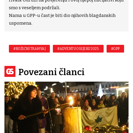
smo s veseljem podržali.
Nama u GPP-u čast je biti dio njihovih blagdanskih
uspomena.
#BOŽIĆNI TRAMVAJ
#ADVENT U OSIJEKU 2025.
#GPP
Povezani članci