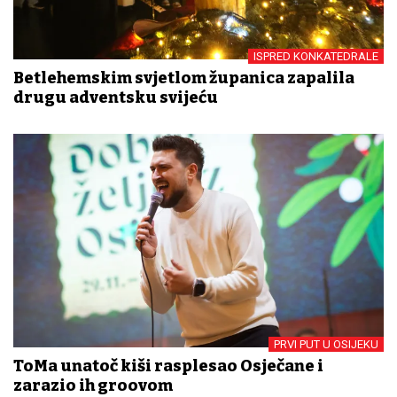
ISPRED KONKATEDRALE
Betlehemskim svjetlom županica zapalila
drugu adventsku svijeću
PRVI PUT U OSIJEKU
ToMa unatoč kiši rasplesao Osječane i
zarazio ih groovom