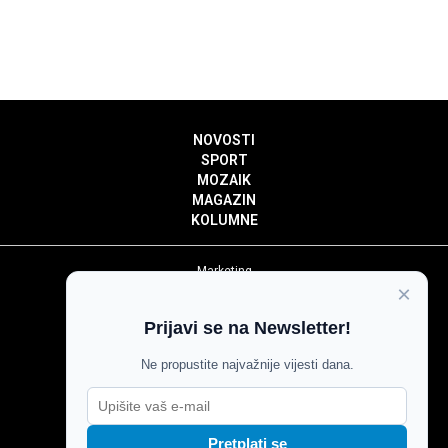
NOVOSTI
SPORT
MOZAIK
MAGAZIN
KOLUMNE
Marketing
×
Politika privatnosti
Politika kolačića
Prijavi se na Newsletter!
Impressum
Pravila prenošenja sadržaja
Ne propustite najvažnije vijesti dana.
Pravila komentiranja
Agroglas
Pretplati se