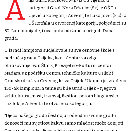
A
nja Garić Močković (4.b) iz OŠ Vijenac u
kategoriji Grad; Nora Džanko (8.r) iz OŠ Tin
Ujević u kategoriji Advent, te Luka Jović (5.c) iz
OŠ Retfala u otvorenoj kategoriji, pobjednici su
32. Lampionijade, i ovaj puta održane u prigodi Dana
grada.
U izradi lampiona sudjelovale su sve osnovne škole s
područja grada Osijeka, kao i Centar za odgoj i
obrazovanje Ivan Štark, Prosvjetno-kulturni centar
Mađara uz podršku Centra tehničke kulture Osijek i
Gradsko društvo Crvenog križa Osijek. Ukupno je izrađeno
150-ak lampiona, a teme su bile Grad Osijek - njegova
arhitektura, most, tramvaj, Bastion; potom blagdansko
razdoblje Adventa te otvorena kategorija.
"Djeca našega grada čestitaju rođendan svome gradu
donoseći mu svjetlost kakvu samo mladost može donijeti.
Ovo je način kako djeca misle na svoj grad i donose mu