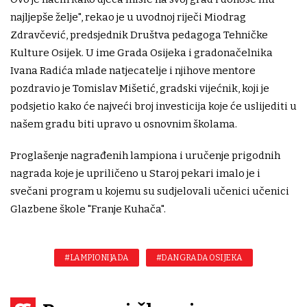
najljepše želje", rekao je u uvodnoj riječi Miodrag
Zdravčević, predsjednik Društva pedagoga Tehničke
Kulture Osijek. U ime Grada Osijeka i gradonačelnika
Ivana Radića mlade natjecatelje i njihove mentore
pozdravio je Tomislav Mišetić, gradski vijećnik, koji je
podsjetio kako će najveći broj investicija koje će uslijediti u
našem gradu biti upravo u osnovnim školama.
Proglašenje nagrađenih lampiona i uručenje prigodnih
nagrada koje je upriličeno u Staroj pekari imalo je i
svečani program u kojemu su sudjelovali učenici učenici
Glazbene škole "Franje Kuhača".
#LAMPIONIJADA
#DAN GRADA OSIJEKA