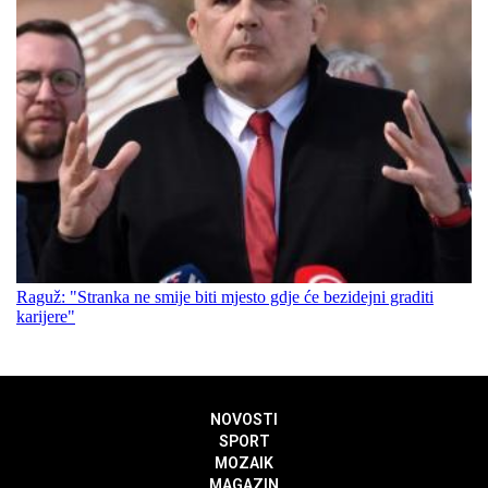
Raguž: "Stranka ne smije biti mjesto gdje će bezidejni graditi
karijere"
NOVOSTI
SPORT
MOZAIK
MAGAZIN