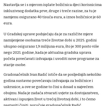
Nastavlja se i s mjerom isplate božićnica djeci korisnicima
inkluzivnog dodatka prve, druge i treće razine, za tu je
namjenu osigurano 40 tisuća eura, a iznos božićnice je 60
eura.
U Gradskoj uprave podsjećaju da je za različite mjere
namijenjene osobama treće životne dobi u 2025. godini
ukupno osigurano 1,9 milijuna eura, što je 300 posto više
nego 2021. godine, kada je aktualna gradska uprava
počela povećavati izdvajanja i uvoditi nove programe za
starije osobe.
Gradonačelnik Ivan Radić ističe da se posljednjih nekoliko
godina sustavno povećavaju izdvajanja za božićnice i
uskrsnice, a ove se godine to čini u dosad u najvećem
obujmu. Naša je zadaća stvarati uvjete za dostojanstven,
aktivan i ispunjen život u trećoj životnoj dobi, i to ćemo
nastaviti činiti, poručuje gradonačelnik Radić.