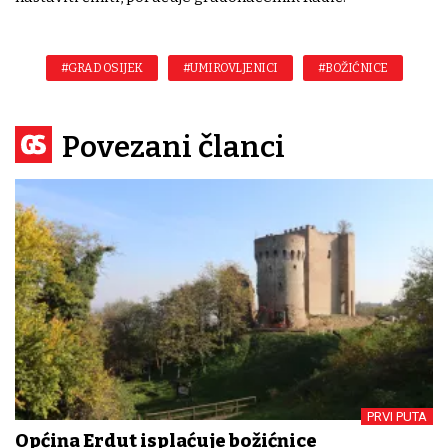
#GRAD OSIJEK
#UMIROVLJENICI
#BOŽIĆNICE
Povezani članci
PRVI PUTA
Općina Erdut isplaćuje božićnice