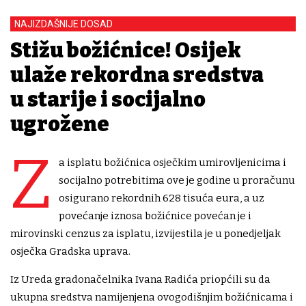
NAJIZDAŠNIJE DOSAD
Stižu božićnice! Osijek
ulaže rekordna sredstva
u starije i socijalno
ugrožene
Z
a isplatu božićnica osječkim umirovljenicima i
socijalno potrebitima ove je godine u proračunu
osigurano rekordnih 628 tisuća eura, a uz
povećanje iznosa božićnice povećan je i
mirovinski cenzus za isplatu, izvijestila je u ponedjeljak
osječka Gradska uprava.
Iz Ureda gradonačelnika Ivana Radića priopćili su da
ukupna sredstva namijenjena ovogodišnjim božićnicama i