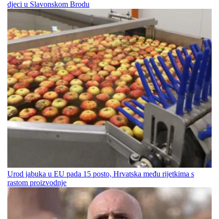
djeci u Slavonskom Brodu
Urod jabuka u EU pada 15 posto, Hrvatska među rijetkima s
rastom proizvodnje