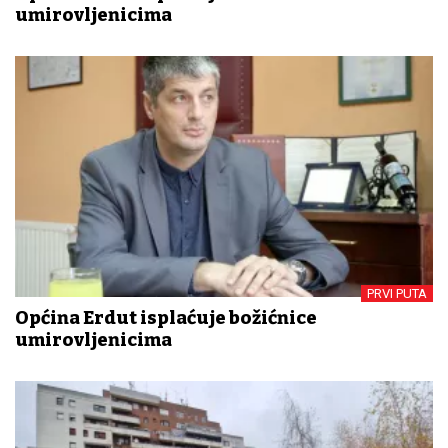
umirovljenicima
PRVI PUTA
Općina Erdut isplaćuje božićnice
umirovljenicima