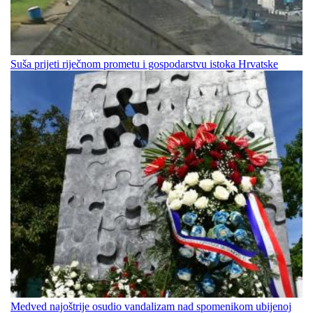
Suša prijeti riječnom prometu i gospodarstvu istoka Hrvatske
Medved najoštrije osudio vandalizam nad spomenikom ubijenoj