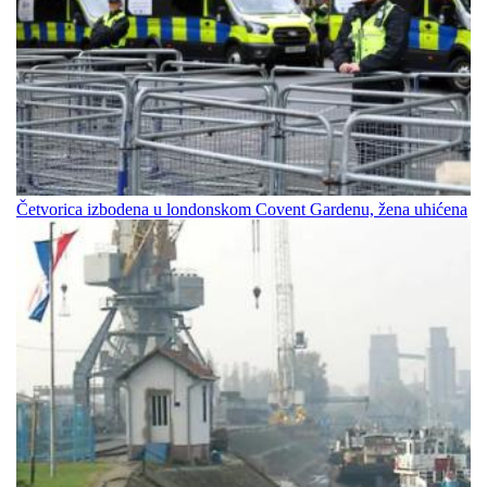
Četvorica izbodena u londonskom Covent Gardenu, žena uhićena