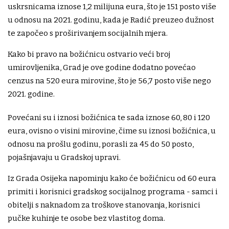
uskrsnicama iznose 1,2 milijuna eura, što je 151 posto više
u odnosu na 2021. godinu, kada je Radić preuzeo dužnost
te započeo s proširivanjem socijalnih mjera.
Kako bi pravo na božićnicu ostvario veći broj
umirovljenika, Grad je ove godine dodatno povećao
cenzus na 520 eura mirovine, što je 56,7 posto više nego
2021. godine.
Povećani su i iznosi božićnica te sada iznose 60, 80 i 120
eura, ovisno o visini mirovine, čime su iznosi božićnica, u
odnosu na prošlu godinu, porasli za 45 do 50 posto,
pojašnjavaju u Gradskoj upravi.
Iz Grada Osijeka napominju kako će božićnicu od 60 eura
primiti i korisnici gradskog socijalnog programa - samci i
obitelji s naknadom za troškove stanovanja, korisnici
pučke kuhinje te osobe bez vlastitog doma.