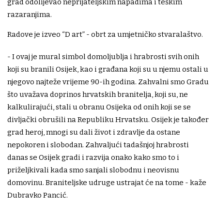
grad odolijevao neprijateljskim napadima i teškim
razaranjima.
Radove je izveo “D art” - obrt za umjetničko stvaralaštvo.
- I ovaj je mural simbol domoljublja i hrabrosti svih onih
koji su branili Osijek, kao i građana koji su u njemu ostali u
njegovo najteže vrijeme 90-ih godina. Zahvalni smo Gradu
što uvažava doprinos hrvatskih branitelja, koji su, ne
kalkulirajući, stali u obranu Osijeka od onih koji se se
divljački obrušili na Republiku Hrvatsku. Osijek je također
grad heroj, mnogi su dali život i zdravlje da ostane
nepokoren i slobodan. Zahvaljući tadašnjoj hrabrosti
danas se Osijek gradi i razvija onako kako smo to i
priželjkivali kada smo sanjali slobodnu i neovisnu
domovinu. Braniteljske udruge ustrajat će na tome - kaže
Dubravko Pancić.