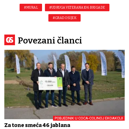
#MURAL
#UDRUGA VETERANA 106. BRIGADE
#GRAD OSIJEK
Povezani članci
POBJEDNIK U COCA-COLINOJ EKOAKCIJI
Za tone smeća 46 jablana