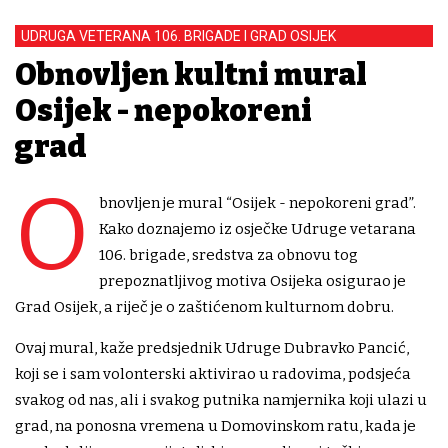
UDRUGA VETERANA 106. BRIGADE I GRAD OSIJEK
Obnovljen kultni mural
Osijek - nepokoreni
grad
O
bnovljen je mural “Osijek - nepokoreni grad”.
Kako doznajemo iz osječke Udruge vetarana
106. brigade, sredstva za obnovu tog
prepoznatljivog motiva Osijeka osigurao je
Grad Osijek, a riječ je o zaštićenom kulturnom dobru.
Ovaj mural, kaže predsjednik Udruge Dubravko Pancić,
koji se i sam volonterski aktivirao u radovima, podsjeća
svakog od nas, ali i svakog putnika namjernika koji ulazi u
grad, na ponosna vremena u Domovinskom ratu, kada je