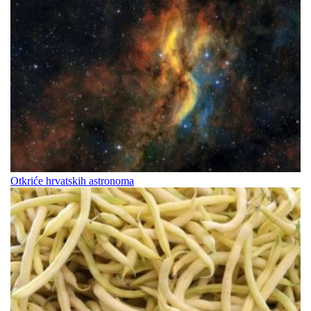
Otkriće hrvatskih astronoma