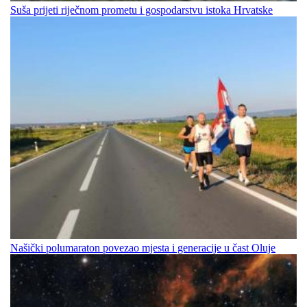
Suša prijeti riječnom prometu i gospodarstvu istoka Hrvatske
Našički polumaraton povezao mjesta i generacije u čast Oluje