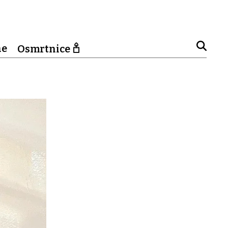
ne
Osmrtnice