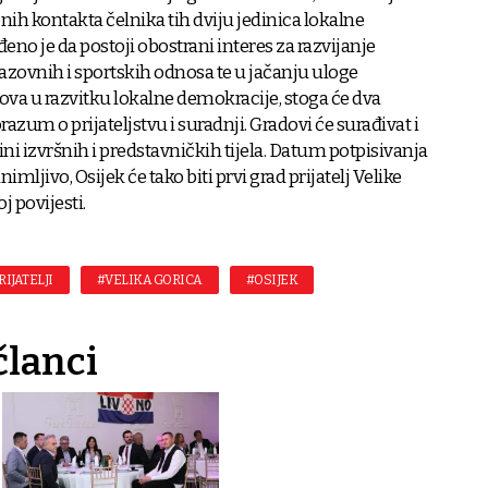
h kontakta čelnika tih dviju jedinica lokalne
no je da postoji obostrani interes za razvijanje
azovnih i sportskih odnosa te u jačanju uloge
va u razvitku lokalne demokracije, stoga će dva
azum o prijateljstvu i suradnji. Gradovi će surađivat i
ini izvršnih i predstavničkih tijela. Datum potpisivanja
nimljivo, Osijek će tako biti prvi grad prijatelj Velike
j povijesti.
IJATELJI
#VELIKA GORICA
#OSIJEK
članci