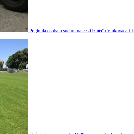
Poginula osoba u sudaru na cesti između Vinkovaca i 