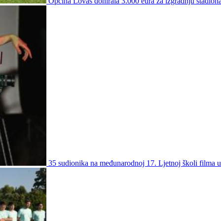
Općina Lovas donirala 3.000 eura za izgradnju stadio
35 sudionika na međunarodnoj 17. Ljetnoj školi filma 