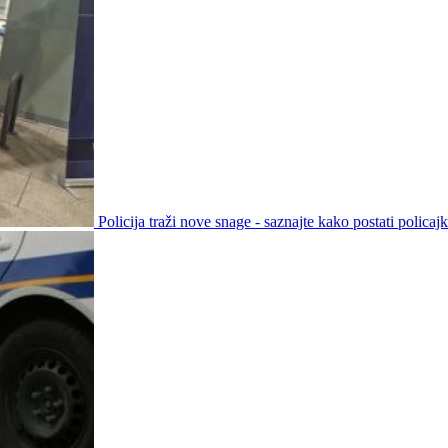
Policija traži nove snage - saznajte kako postati policajka