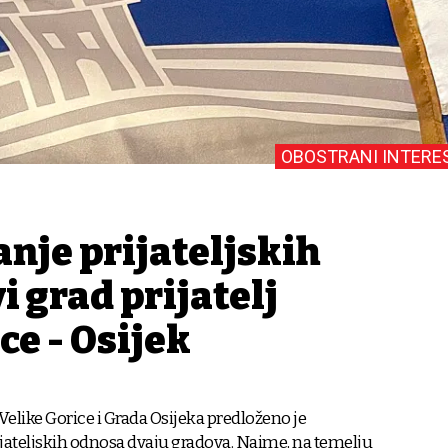
OBOSTRANI INTERE
nje prijateljskih
i grad prijatelj
ce - Osijek
like Gorice i Grada Osijeka predloženo je
ijateljskih odnosa dvaju gradova. Naime, na temelju