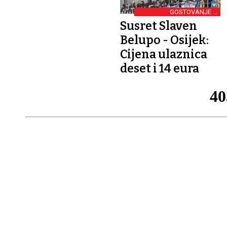
GOSTOVANJE U
KOPRIVNICI
Susret Slaven
Belupo - Osijek:
Cijena ulaznica
deset i 14 eura