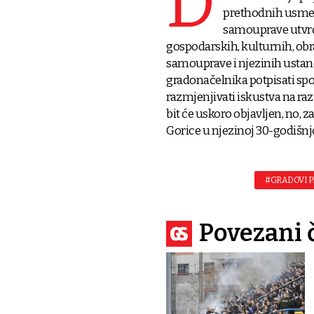
D
prethodnih usmeni
samouprave utvrđe
gospodarskih, kulturnih, obr
samouprave i njezinih ustano
gradonačelnika potpisati spor
razmjenjivati iskustva na raz
bit će uskoro objavljen, no, za
Gorice u njezinoj 30-godišnjo
#GRADOVI PR
Povezani 