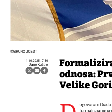
BRUNO JOBST
Formalizira
11.10.2025., 7:30
Dario Kuštro
odnosa: Prv
Velike Gori
ogovorom Grada Ve
formaliziranje pr