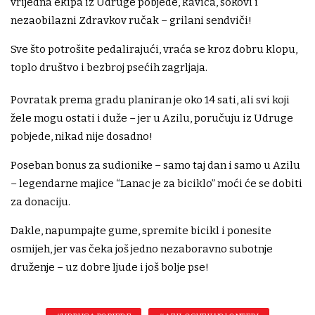
vrijedna ekipa iz Udruge pobjede, kavica, sokovi i
nezaobilazni Zdravkov ručak – grilani sendviči!
Sve što potrošite pedalirajući, vraća se kroz dobru klopu,
toplo društvo i bezbroj psećih zagrljaja.
Povratak prema gradu planiran je oko 14 sati, ali svi koji
žele mogu ostati i duže – jer u Azilu, poručuju iz Udruge
pobjede, nikad nije dosadno!
Poseban bonus za sudionike – samo taj dan i samo u Azilu
– legendarne majice “Lanac je za biciklo” moći će se dobiti
za donaciju.
Dakle, napumpajte gume, spremite bicikl i ponesite
osmijeh, jer vas čeka još jedno nezaboravno subotnje
druženje – uz dobre ljude i još bolje pse!