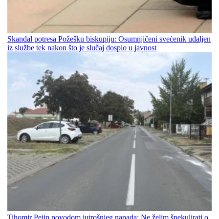
Skandal potresa Požešku biskupiju: Osumnjičeni svećenik udaljen
iz službe tek nakon što je slučaj dospio u javnost
Tihomir Pejin povodom jutrošnjeg napada: Ne želim špekulirati o