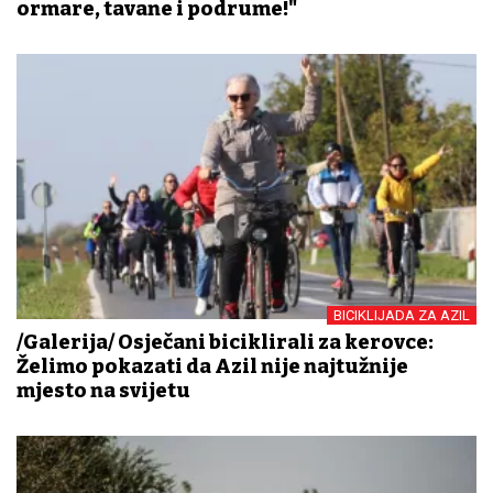
ormare, tavane i podrume!"
BICIKLIJADA ZA AZIL
/Galerija/ Osječani biciklirali za kerovce:
Želimo pokazati da Azil nije najtužnije
mjesto na svijetu