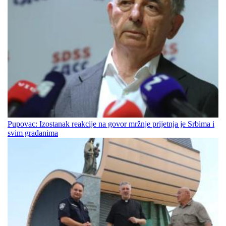
Pupovac: Izostanak reakcije na govor mržnje prijetnja je Srbima i
svim građanima