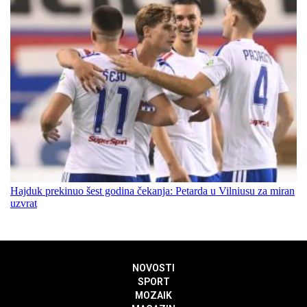
Hajduk prekinuo šest godina čekanja: Petarda u Vilniusu za miran
uzvrat
NOVOSTI
SPORT
MOZAIK