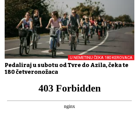
U NEMETINU ČEKA 180 KEROVACA
Pedaliraj u subotu od Tvrđe do Azila, čeka te
180 četveronožaca