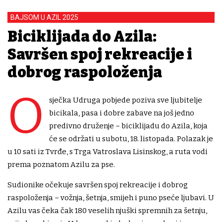
BAJSOM U AZIL 2025
Biciklijada do Azila:
Savršen spoj rekreacije i
dobrog raspoloženja
O
sječka Udruga pobjede poziva sve ljubitelje
bicikala, pasa i dobre zabave na još jedno
predivno druženje – biciklijadu do Azila, koja
će se održati u subotu, 18. listopada. Polazak je
u 10 sati iz Tvrđe, s Trga Vatroslava Lisinskog, a ruta vodi
prema poznatom Azilu za pse.
Sudionike očekuje savršen spoj rekreacije i dobrog
raspoloženja – vožnja, šetnja, smijeh i puno pseće ljubavi. U
Azilu vas čeka čak 180 veselih njuški spremnih za šetnju,