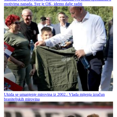
motivima napada. Sve je OK, idemo dalje raditi
Ukida se umanjenje mirovina iz 2002.: Vlada mijenja izračun
braniteljskih mirovina