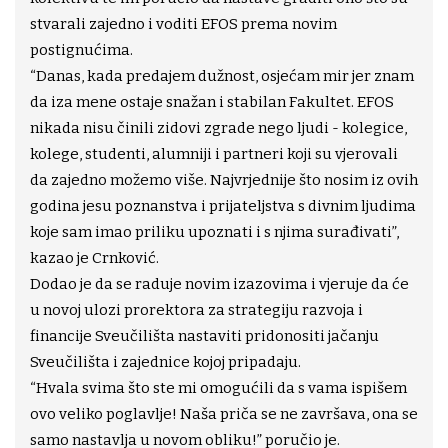
stvarali zajedno i voditi EFOS prema novim
postignućima.
“Danas, kada predajem dužnost, osjećam mir jer znam
da iza mene ostaje snažan i stabilan Fakultet. EFOS
nikada nisu činili zidovi zgrade nego ljudi - kolegice,
kolege, studenti, alumniji i partneri koji su vjerovali
da zajedno možemo više. Najvrjednije što nosim iz ovih
godina jesu poznanstva i prijateljstva s divnim ljudima
koje sam imao priliku upoznati i s njima surađivati”,
kazao je Crnković.
Dodao je da se raduje novim izazovima i vjeruje da će
u novoj ulozi prorektora za strategiju razvoja i
financije Sveučilišta nastaviti pridonositi jačanju
Sveučilišta i zajednice kojoj pripadaju.
“Hvala svima što ste mi omogućili da s vama ispišem
ovo veliko poglavlje! Naša priča se ne završava, ona se
samo nastavlja u novom obliku!” poručio je.