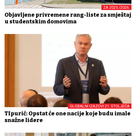
ZA 2025./2026.
Objavljene privremene rang-liste za smještaj
u studentskim domovima
GLOBALNI IZAZOVI 21. STOLJEĆA
TIpurić: Opstat će one nacije koje budu imale
snažne lidere