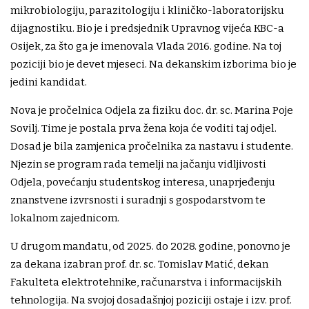
mikrobiologiju, parazitologiju i kliničko-laboratorijsku
dijagnostiku. Bio je i predsjednik Upravnog vijeća KBC-a
Osijek, za što ga je imenovala Vlada 2016. godine. Na toj
poziciji bio je devet mjeseci. Na dekanskim izborima bio je
jedini kandidat.
Nova je pročelnica Odjela za fiziku doc. dr. sc. Marina Poje
Sovilj. Time je postala prva žena koja će voditi taj odjel.
Dosad je bila zamjenica pročelnika za nastavu i studente.
Njezin se program rada temelji na jačanju vidljivosti
Odjela, povećanju studentskog interesa, unaprjeđenju
znanstvene izvrsnosti i suradnji s gospodarstvom te
lokalnom zajednicom.
U drugom mandatu, od 2025. do 2028. godine, ponovno je
za dekana izabran prof. dr. sc. Tomislav Matić, dekan
Fakulteta elektrotehnike, računarstva i informacijskih
tehnologija. Na svojoj dosadašnjoj poziciji ostaje i izv. prof.