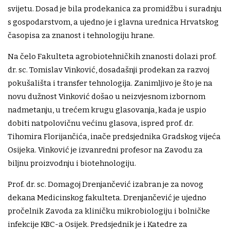
svijetu. Dosad je bila prodekanica za promidžbu i suradnju
s gospodarstvom, a ujedno je i glavna urednica Hrvatskog
časopisa za znanost i tehnologiju hrane.
Na čelo Fakulteta agrobiotehničkih znanosti dolazi prof.
dr. sc. Tomislav Vinković, dosadašnji prodekan za razvoj
pokušališta i transfer tehnologija. Zanimljivo je što je na
novu dužnost Vinković došao u neizvjesnom izbornom
nadmetanju, u trećem krugu glasovanja, kada je uspio
dobiti natpolovičnu većinu glasova, ispred prof. dr.
Tihomira Florijančića, inače predsjednika Gradskog vijeća
Osijeka. Vinković je izvanredni profesor na Zavodu za
biljnu proizvodnju i biotehnologiju.
Prof. dr. sc. Domagoj Drenjančević izabran je za novog
dekana Medicinskog fakulteta. Drenjančević je ujedno
pročelnik Zavoda za kliničku mikrobiologiju i bolničke
infekcije KBC-a Osijek. Predsjednik je i Katedre za