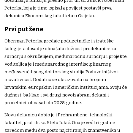
dosadašnju funkciju predao prof. dr. sc. Sunčici Oberman
Peterka, koja je time ispisala povijest postavši prva
dekanica Ekonomskog fakulteta u Osijeku.
Prvi put žene
Oberman Peterka predaje poduzetničke i strateške
kolegije, a dosad je obnašala dužnost prodekanice za
suradnju s okruženjem, međunarodnu suradnju i projekte.
Voditeljica je i međunarodnog interdisciplinarnog
međusveučilišnog doktorskog studija Poduzetništvo i
inovativnost. Dodatno se obrazovala na brojnim
hrvatskim, europskim i američkim institucijama. Svoju će
dužnost, baš kao i svi drugi novoizabrani dekani i
pročelnici, obnašati do 2028. godine.
Novu dekanicu dobio je i Prehrambeno-tehnološki
fakultet, prof. dr. sc. Stelu Jokić. Ona je već tri godine
zaredom među dva posto najcitiranijih znanstvenika u