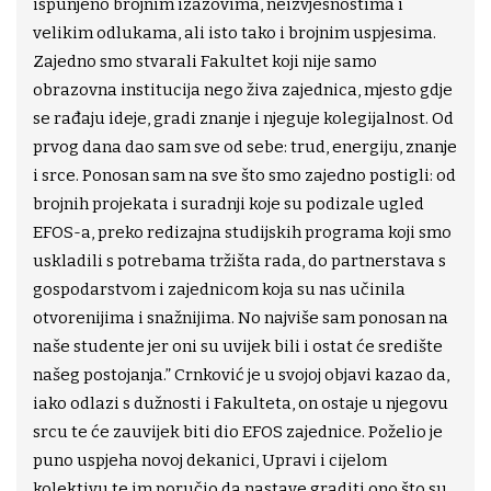
ispunjeno brojnim izazovima, neizvjesnostima i
velikim odlukama, ali isto tako i brojnim uspjesima.
Zajedno smo stvarali Fakultet koji nije samo
obrazovna institucija nego živa zajednica, mjesto gdje
se rađaju ideje, gradi znanje i njeguje kolegijalnost. Od
prvog dana dao sam sve od sebe: trud, energiju, znanje
i srce. Ponosan sam na sve što smo zajedno postigli: od
brojnih projekata i suradnji koje su podizale ugled
EFOS-a, preko redizajna studijskih programa koji smo
uskladili s potrebama tržišta rada, do partnerstava s
gospodarstvom i zajednicom koja su nas učinila
otvorenijima i snažnijima. No najviše sam ponosan na
naše studente jer oni su uvijek bili i ostat će središte
našeg postojanja.” Crnković je u svojoj objavi kazao da,
iako odlazi s dužnosti i Fakulteta, on ostaje u njegovu
srcu te će zauvijek biti dio EFOS zajednice. Poželio je
puno uspjeha novoj dekanici, Upravi i cijelom
kolektivu te im poručio da nastave graditi ono što su