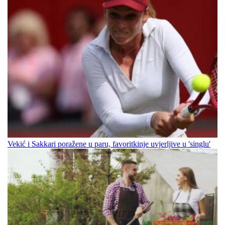
Vekić i Sakkari poražene u paru, favoritkinje uvjerljive u 'singlu'