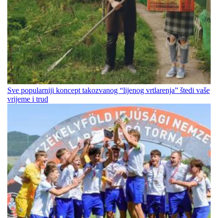
Sve popularniji koncept takozvanog “lijenog vrtlarenja” štedi vaše
vrijeme i trud