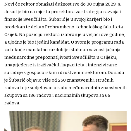
Novi će rektor obnašati dužnost sve do 30. rujna 2029., a
dosad je bio na mjestu prorektora za strategiju razvoja i
financije Sveučilišta. Šubarić je u svojoj karijeri bio i
prodekan te dekan Prehrambeno-tehnološkog fakulteta
Osijek. Na poziciju rektora izabran je u veljači ove godine,
a ujedno je bio i jedini kandidat. U svom je programu rada
za tekuće mandatno razdoblje istaknuo važnost jačanja
međunarodne prepoznatljivosti Sveučilišta u Osijeku,
unaprjeđenje istraživačkih kapaciteta i intenziviranje
suradnje s gospodarskim i društvenim sektorom. Do sada
je Šubarić objavio više od 250 znanstvenih i stručnih
radova te je sudjelovao u radu međunarodnih znanstvenih
skupova sa 186 radova i nacionalnih skupova sa 66
radova.