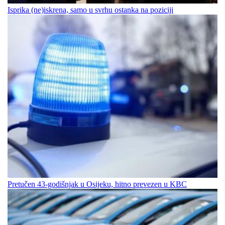
Isprika (ne)iskrena, samo u svrhu ostanka na poziciji
Pretučen 43-godišnjak u Osijeku, hitno prevezen u KBC