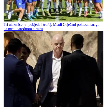
Tri utakmice, tri pobjede i trofej: Mladi Osječani pokazali snagu
na međunarodnom turniru