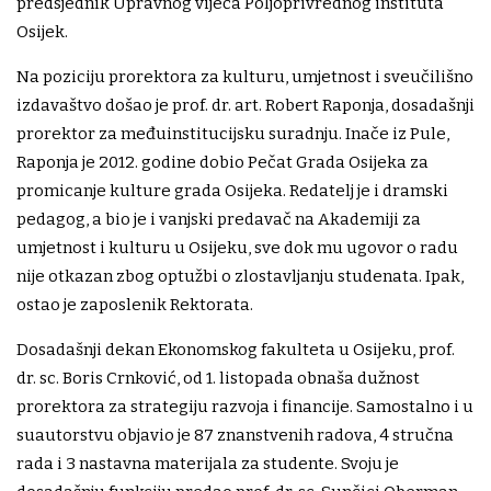
predsjednik Upravnog vijeća Poljoprivrednog instituta
Osijek.
Na poziciju prorektora za kulturu, umjetnost i sveučilišno
izdavaštvo došao je prof. dr. art. Robert Raponja, dosadašnji
prorektor za međuinstitucijsku suradnju. Inače iz Pule,
Raponja je 2012. godine dobio Pečat Grada Osijeka za
promicanje kulture grada Osijeka. Redatelj je i dramski
pedagog, a bio je i vanjski predavač na Akademiji za
umjetnost i kulturu u Osijeku, sve dok mu ugovor o radu
nije otkazan zbog optužbi o zlostavljanju studenata. Ipak,
ostao je zaposlenik Rektorata.
Dosadašnji dekan Ekonomskog fakulteta u Osijeku, prof.
dr. sc. Boris Crnković, od 1. listopada obnaša dužnost
prorektora za strategiju razvoja i financije. Samostalno i u
suautorstvu objavio je 87 znanstvenih radova, 4 stručna
rada i 3 nastavna materijala za studente. Svoju je