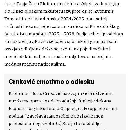
dr. sc. Tanja Žuna Pfeiffer, pročelnica Odjela za biologiju.
Na Kineziološkom fakultetu izv. prof. dr. sc. Zvonimir
Tomac bio je u akademskoj 2024./2025. obnašatelj
dužnosti dekana, te je izabran za dekana Kineziološkog
fakulteta u mandatu 2025. - 2028. Ondje je bio i prodekan
za nastavu, a aktivno se bavio sportskom gimnastikom,
osvajao odličja na državnoj razini na pojedinačnim i
momčadskim natjecanjima te sudjelovao na brojnim
međunarodnim natjecanjima.
Crnković emotivno o odlasku
Prof. dr. sc. Boris Crnković na svojim se društvenim
mrežama oprostio od dosadašnje funkcije dekana
Ekonomskog fakulteta u Osijeku, na kojoj je bio osam
godina. “Završava najposebnije poglavlje mog
profesionalnog života. (...) Bilo je to razdoblje