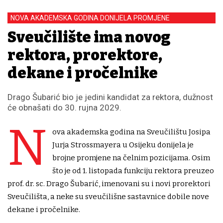
NOVA AKADEMSKA GODINA DONIJELA PROMJENE
Sveučilište ima novog
rektora, prorektore,
dekane i pročelnike
Drago Šubarić bio je jedini kandidat za rektora, dužnost
će obnašati do 30. rujna 2029.
N
ova akademska godina na Sveučilištu Josipa
Jurja Strossmayera u Osijeku donijela je
brojne promjene na čelnim pozicijama. Osim
što je od 1. listopada funkciju rektora preuzeo
prof. dr. sc. Drago Šubarić, imenovani su i novi prorektori
Sveučilišta, a neke su sveučilišne sastavnice dobile nove
dekane i pročelnike.