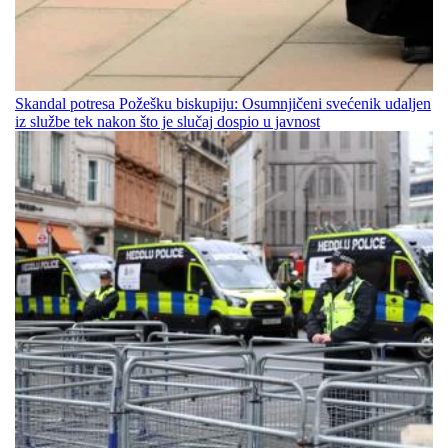
Skandal potresa Požešku biskupiju: Osumnjičeni svećenik udaljen
iz službe tek nakon što je slučaj dospio u javnost