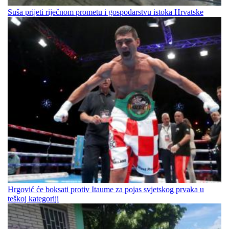
Suša prijeti riječnom prometu i gospodarstvu istoka Hrvatske
Hrgović će boksati protiv Itaume za pojas svjetskog prvaka u
teškoj kategoriji