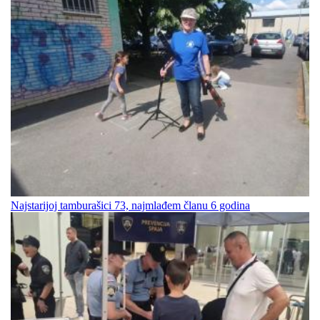
Najstarijoj tamburašici 73, najmlađem članu 6 godina