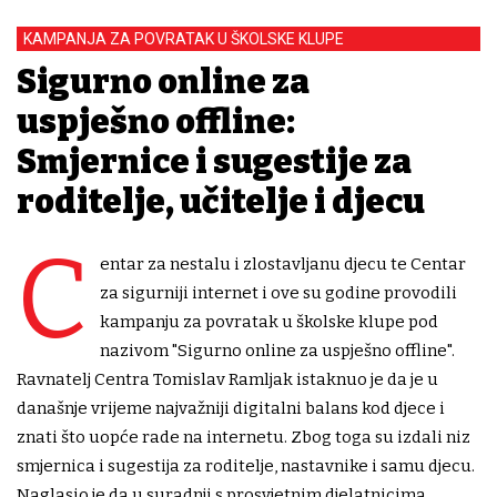
KAMPANJA ZA POVRATAK U ŠKOLSKE KLUPE
Sigurno online za
uspješno offline:
Smjernice i sugestije za
roditelje, učitelje i djecu
C
entar za nestalu i zlostavljanu djecu te Centar
za sigurniji internet i ove su godine provodili
kampanju za povratak u školske klupe pod
nazivom "Sigurno online za uspješno offline".
Ravnatelj Centra Tomislav Ramljak istaknuo je da je u
današnje vrijeme najvažniji digitalni balans kod djece i
znati što uopće rade na internetu. Zbog toga su izdali niz
smjernica i sugestija za roditelje, nastavnike i samu djecu.
Naglasio je da u suradnji s prosvjetnim djelatnicima