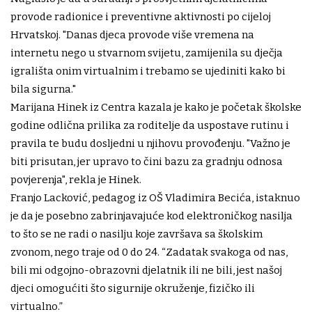
provode radionice i preventivne aktivnosti po cijeloj
Hrvatskoj. "Danas djeca provode više vremena na
internetu nego u stvarnom svijetu, zamijenila su dječja
igrališta onim virtualnim i trebamo se ujediniti kako bi
bila sigurna."
Marijana Hinek iz Centra kazala je kako je početak školske
godine odlična prilika za roditelje da uspostave rutinu i
pravila te budu dosljedni u njihovu provođenju. "Važno je
biti prisutan, jer upravo to čini bazu za gradnju odnosa
povjerenja", rekla je Hinek.
Franjo Lacković, pedagog iz OŠ Vladimira Becića, istaknuo
je da je posebno zabrinjavajuće kod elektroničkog nasilja
to što se ne radi o nasilju koje završava sa školskim
zvonom, nego traje od 0 do 24. “Zadatak svakoga od nas,
bili mi odgojno-obrazovni djelatnik ili ne bili, jest našoj
djeci omogućiti što sigurnije okruženje, fizičko ili
virtualno.”