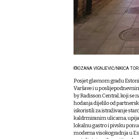
OZANA VIGNJEVIĆ/NIKICA TOR
Posjet glavnom gradu Estonije
Varšave i u poslijepodnevnim 
by Radisson Central, koji se 
hodanja dijelilo od partner
iskoristili za istraživanje st
kaldrmiranim ulicama, upijal
lokalnu gastro i pivsku ponud
moderna visokogradnja u Esto