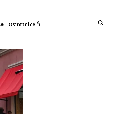
ne
Osmrtnice