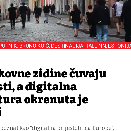
PUTNIK: BRUNO KOIĆ, DESTINACIJA: TALLINN, ESTONIJ
kovne zidine čuvaju
ti, a digitalna
tura okrenuta je
i
poznat kao “digitalna prijestolnica Europe”,