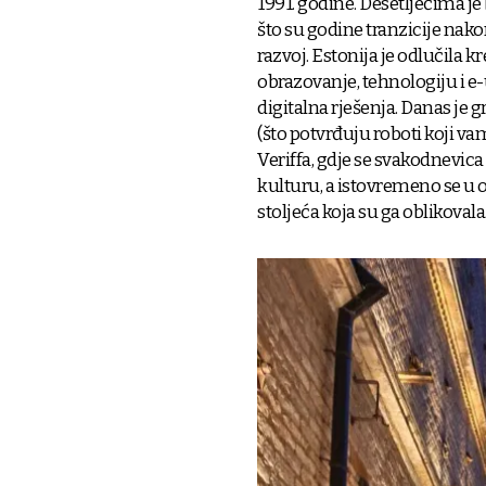
1991. godine. Desetljećima j
što su godine tranzicije nako
razvoj. Estonija je odlučila 
obrazovanje, tehnologiju i e-u
digitalna rješenja. Danas je 
(što potvrđuju roboti koji va
Veriffa, gdje se svakodnevica 
kulturu, a istovremeno se u 
stoljeća koja su ga oblikovala