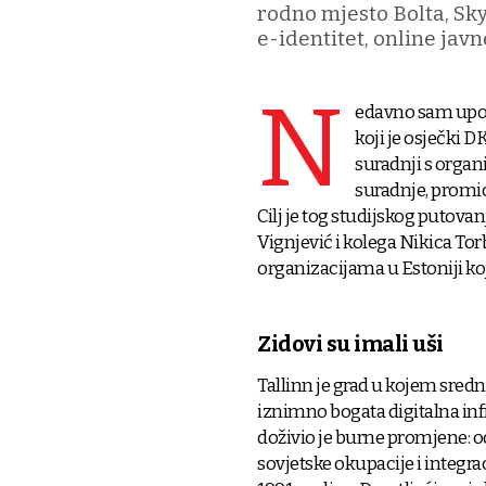
rodno mjesto Bolta, Sky
e-identitet, online javn
N
edavno sam upozn
koji je osječki D
suradnji s organ
suradnje, promic
Cilj je tog studijskog putova
Vignjević i kolega Nikica Tor
organizacijama u Estoniji k
Zidovi su imali uši
Tallinn je grad u kojem sred
iznimno bogata digitalna inf
doživio je burne promjene: o
sovjetske okupacije i integr