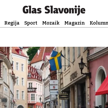
Regija
Sport
Mozaik
Magazin
Kolum