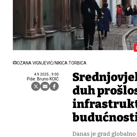
OZANA VIGNJEVIĆ/NIKICA TORBICA
Srednjovje
4.9.2025., 9:00
Piše: Bruno KOIĆ
duh prošlos
infrastruk
budućnost
Danas je grad globalno 