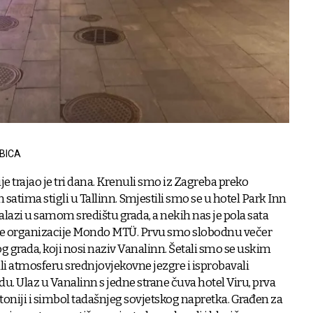
BICA
 trajao je tri dana. Krenuli smo iz Zagreba preko
satima stigli u Tallinn. Smjestili smo se u hotel Park Inn
nalazi u samom središtu grada, a nekih nas je pola sata
ske organizacije Mondo MTÜ. Prvu smo slobodnu večer
arog grada, koji nosi naziv Vanalinn. Šetali smo se uskim
i atmosferu srednjovjekovne jezgre i isprobavali
u. Ulaz u Vanalinn s jedne strane čuva hotel Viru, prva
niji i simbol tadašnjeg sovjetskog napretka. Građen za