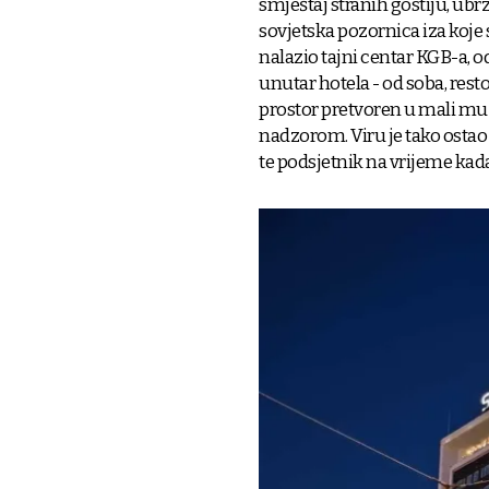
smještaj stranih gostiju, ubrz
sovjetska pozornica iza koje 
nalazio tajni centar KGB-a, od
unutar hotela - od soba, rest
prostor pretvoren u mali mu
nadzorom. Viru je tako ostao
te podsjetnik na vrijeme kada