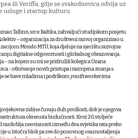
pea ili Veriffa, gdje se svakodnevica odvija uz
e usluge i startup kulturu
ao Tallinn, srce Baltika, zahvaljući studijskom posjetu
Kolektiv – organizacija za društveni razvoj organizirao u
izacijom Mondo MTÜ, koja djeluje na sjecištu razvojne
anju digitalne odgovornosti i globalnog obrazovanja.
nja – na kojem su mi se pridružili kolegica Ozana
bica - otkrivanje novih pristupa i razmjena znanja s
oje se bave mladima i podrškom
youthworkerima
.
njovjekovne zidine čuvaju duh prošlosti, dok je njegova
rastruktura okrenuta budućnosti. Kroz 20. stoljeće
d razdoblja neovisnosti između dva svjetska rata preko
acije u Istočni blok pa sve do ponovnog osamostaljenja