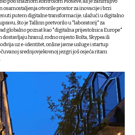
e bio pod snažnom kontrolom Moskve, ali je zanimljivo
n osamostaljenja otvorile prostor za inovacije i brzi
krenuti putem digitalne transformacije, ulažući u digitalno
pravu, što je Tallinn pretvorilo u "laboratorij" za
grad globalno poznat kao "digitalna prijestolnica Europe"
m dostavljaju hranu), rodno mjesto Bolta, Skypea ili
odvija uz e-identitet, online javne usluge i startup
očuvanoj srednjovjekovnoj jezgri još osjeća ritam
.