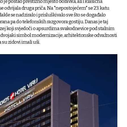
o je postao prestižno mjesto boravka, ali i klasična
se odvijala druga priča. Na "nepostojećem" se 23. katu
akle se nadziralo i prisluškivalo sve što se događalo
orana pa do telefonskih razgovora gostiju. Danas je taj
zej koji svjedoči o apsurdima svakodnevice pod stalnim
 dvojaki simbol modernizacije, arhitektonske odvažnosti
 su zidovi imali uši.