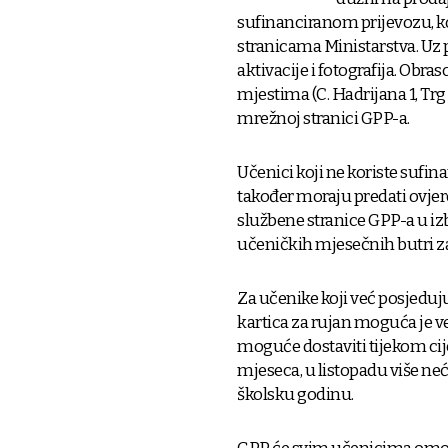
sufinanciranom prijevozu, k
stranicama Ministarstva. Uz 
aktivacije i fotografija. Ob
mjestima (C. Hadrijana 1, Trg 
mrežnoj stranici GPP-a.
Učenici koji ne koriste sufina
također moraju predati ovjer
službene stranice GPP-a u iz
učeničkih mjesečnih butri za
Za učenike koji već posjeduju
kartica za rujan moguća je v
moguće dostaviti tijekom ci
mjeseca, u listopadu više n
školsku godinu.