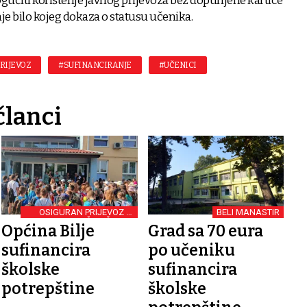
ćiti korištenje javnog prijevoza bez dopunjene kartice
nje bilo kojeg dokaza o statusu učenika.
RIJEVOZ
#SUFINANCIRANJE
#UČENICI
članci
OSIGURAN PRIJEVOZ IZ
BELI MANASTIR
SELA U MATIČNU ŠKOLU
Općina Bilje
Grad sa 70 eura
sufinancira
po učeniku
školske
sufinancira
potrepštine
školske