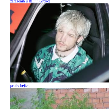
zaraženih u Italiji i Grčkoj
protiv hejtera