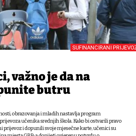
SUFINANCIRANI PRIJEVO
i, važno je da na
punite butru
nosti, obrazovanja i mladih nastavlja program
prijevoza učenika srednjih škola. Kako bi ostvarili pravo
i prijevoz i dopunili svoje mjesečne karte, učenici su
jna mjesta GPP-a donijeti ovjerenu potvrdu o