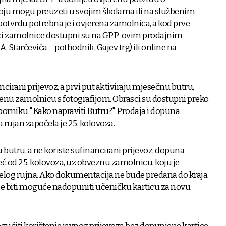
oju mogu preuzeti u svojim školama ili na službenim
potvrdu potrebna je i ovjerena zamolnica, a kod prve
rasci zamolnice dostupni su na GPP-ovim prodajnim
A. Starčevića – pothodnik, Gajev trg) ili online na
ncirani prijevoz, a prvi put aktiviraju mjesečnu butru,
enu zamolnicu s fotografijom. Obrasci su dostupni preko
borniku "Kako napraviti Butru?" Prodaja i dopuna
 rujan započela je 25. kolovoza.
 butru, a ne koriste sufinancirani prijevoz, dopuna
eć od 25. kolovoza, uz obveznu zamolnicu, koju je
jelog rujna. Ako dokumentacija ne bude predana do kraja
eće biti moguće nadopuniti učeničku karticu za novu