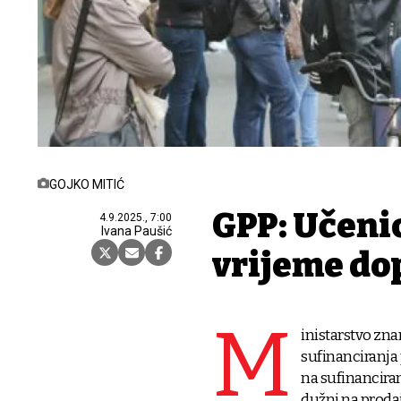
GOJKO MITIĆ
GPP: Učenic
4.9.2025., 7:00
Ivana Paušić
vrijeme do
M
inistarstvo zna
sufinanciranja 
na sufinanciran
dužni na proda