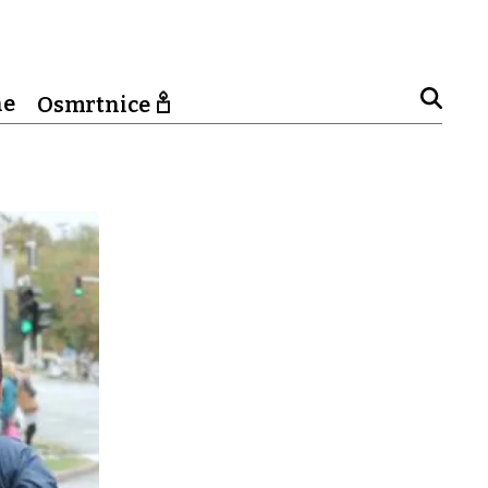
ne
Osmrtnice