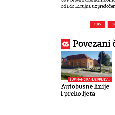
GPP će svim učenicima omogu
od 1. do 12. rujna, uz predoče
#GPP
#P
Povezani 
SUFINANCIRANJE PRIJEVOZA
PUTNIKA
Autobusne linije
i preko ljeta