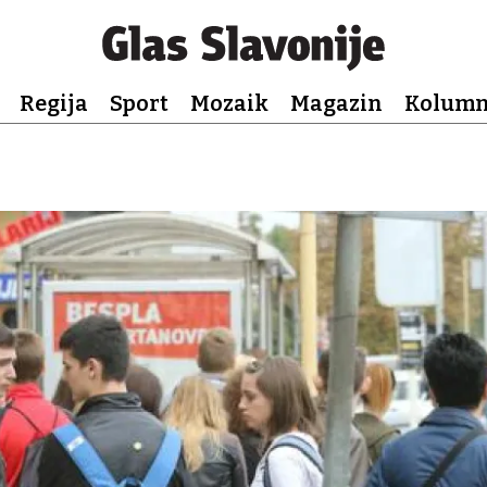
Regija
Sport
Mozaik
Magazin
Kolum