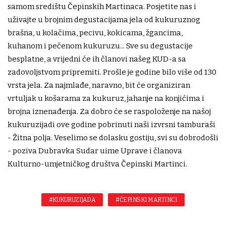
samom središtu Čepinskih Martinaca. Posjetite nas i
uživajte u brojnim degustacijama jela od kukuruznog
brašna, u kolačima, pecivu, kokicama, žgancima,
kuhanom i pečenom kukuruzu... Sve su degustacije
besplatne, a vrijedni će ih članovi našeg KUD-a sa
zadovoljstvom pripremiti. Prošle je godine bilo više od 130
vrsta jela. Za najmlađe, naravno, bit će organiziran
vrtuljak u košarama za kukuruz, jahanje na konjićima i
brojna iznenađenja. Za dobro će se raspoloženje na našoj
kukuruzijadi ove godine pobrinuti naši izvrsni tamburaši
- Žitna polja. Veselimo se dolasku gostiju, svi su dobrodošli
- poziva Dubravka Sudar uime Uprave i članova
Kulturno-umjetničkog društva Čepinski Martinci.
#KUKURUZIJADA
#ČEPINSKI MARTINCI