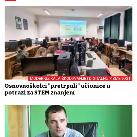
MODERNIZIRALA ŠKOLOVANJE I DIGITALNU PISMENOST
Osnovnoškolci "pretrpali" učionice u
potrazi za STEM znanjem