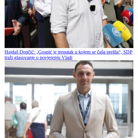
Hajdaš Dončić: „Gospić je trenutak u kojem se čaša prelila“, SDP
traži glasovanje o povjerenju Vladi