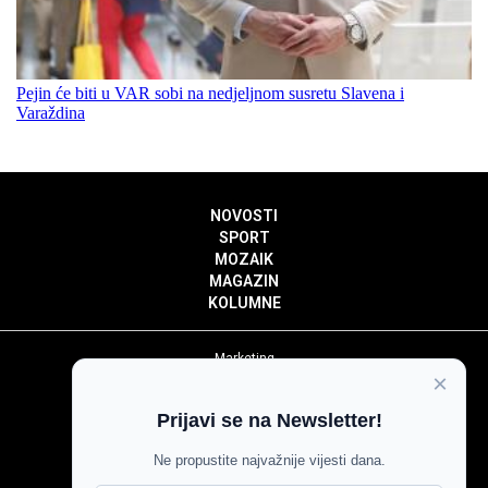
Pejin će biti u VAR sobi na nedjeljnom susretu Slavena i
Varaždina
NOVOSTI
SPORT
MOZAIK
MAGAZIN
KOLUMNE
Marketing
×
Politika privatnosti
Politika kolačića
Prijavi se na Newsletter!
Impressum
Pravila prenošenja sadržaja
Ne propustite najvažnije vijesti dana.
Pravila komentiranja