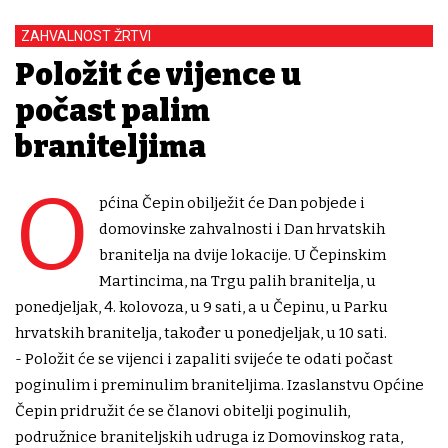
ZAHVALNOST ŽRTVI
Položit će vijence u
počast palim
braniteljima
O
pćina Čepin obilježit će Dan pobjede i
domovinske zahvalnosti i Dan hrvatskih
branitelja na dvije lokacije. U Čepinskim
Martincima, na Trgu palih branitelja, u
ponedjeljak, 4. kolovoza, u 9 sati, a u Čepinu, u Parku
hrvatskih branitelja, također u ponedjeljak, u 10 sati.
- Položit će se vijenci i zapaliti svijeće te odati počast
poginulim i preminulim braniteljima. Izaslanstvu Općine
Čepin pridružit će se članovi obitelji poginulih,
podružnice braniteljskih udruga iz Domovinskog rata,