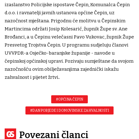
izaslanstvo Policijske ispostave Čepin, Komunalca Čepin
d.o.o. i ravnatelji javnih ustanova općine Čepin, uz
nazočnost mještana. Prigodnu će molitvu u Čepinskim
Martincima održati Josip Kolesarić, župnik Župe sv. Ane
Brođanci, a u Čepinu velečasni Pavo Vukovac, župnik Župe
Presvetog Trojstva Čepin. U programu sudjeluju članovi
UVVPDR-a Osječko-baranjske županije - navode u
čepinskoj općinskoj upravi. Pozivaju sumještane da svojom
nazočnošću ovim obilježavanjima zajednički iskažu
zahvalnost i pijetet žrtvi
.
#OPĆINA ČEPIN
#DAN POBJEDE I DOMOVINSKE ZAHVALNOSTI
Povezani članci