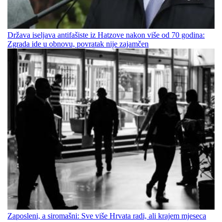
Država iseljava antifašiste iz Hatzove nakon više od 70 godina:
Zgrada ide u obnovu, povratak nije zajamčen
Zaposleni, a siromašni: Sve više Hrvata radi, ali krajem mjeseca