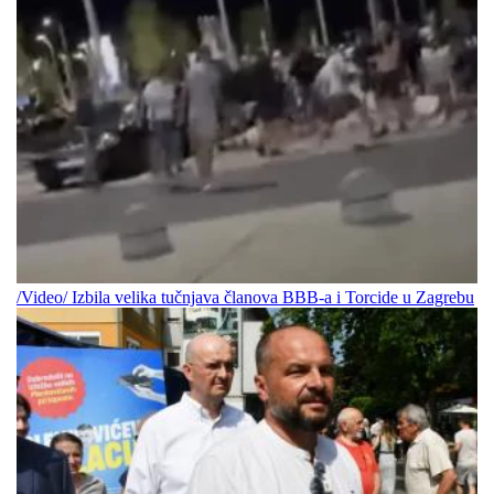
/Video/ Izbila velika tučnjava članova BBB-a i Torcide u Zagrebu