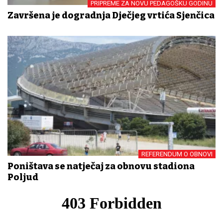
PRIPREME ZA NOVU PEDAGOŠKU GODINU
Završena je dogradnja Dječjeg vrtića Sjenčica
REFERENDUM O OBNOVI
Poništava se natječaj za obnovu stadiona
Poljud