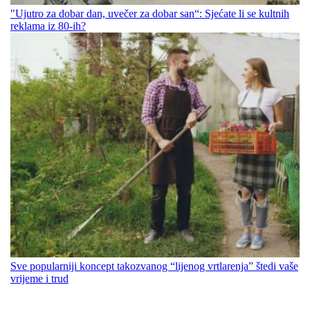
"Ujutro za dobar dan, uvečer za dobar san“: Sjećate li se kultnih
reklama iz 80-ih?
Sve popularniji koncept takozvanog “lijenog vrtlarenja” štedi vaše
vrijeme i trud