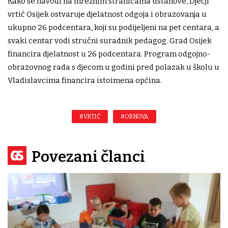
Kako se navodi na mrežnim stranicama ustanove, Dječji
vrtić Osijek ostvaruje djelatnost odgoja i obrazovanja u
ukupno 26 podcentara, koji su podijeljeni na pet centara, a
svaki centar vodi stručni suradnik pedagog. Grad Osijek
financira djelatnost u 26 podcentara. Program odgojno-
obrazovnog rada s djecom u godini pred polazak u školu u
Vladislavcima financira istoimena općina.
#VRTIĆ
#OBNOVA
Povezani članci