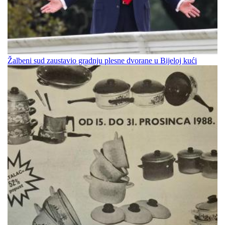
Žalbeni sud zaustavio gradnju plesne dvorane u Bijeloj kući