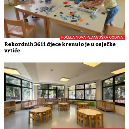
POČELA NOVA PEDAGOŠKA GODINA
Rekordnih 3611 djece krenulo je u osječke
vrtiće