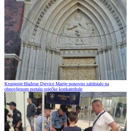
Krunjenje Blažene Djevice Marije ponovno zablistalo na
obnovljenom portalu osječke konkatedrale