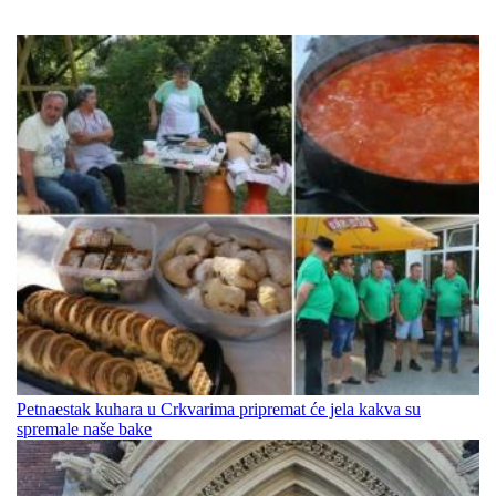
Petnaestak kuhara u Crkvarima pripremat će jela kakva su
spremale naše bake