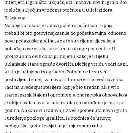
interijera i igrališta, uključujući i nabavu novih igrala, što
je slučaj s Dječjim vrtićem Potočnica u Ulici Izidora
Kršnjavog.
Na obje su lokacije radovi počeli s početkom srpnja i
trebali bi biti gotovi najkasnije do početka rujna, odnosno
nove pedagoške godine, a za to su vrijeme djeca koja
pohađaju ove vrtiće smještena u druge podcentre. U
prolazu smo ovih dana primijetili kako je u tijeku
uklanjanje stare ograde dvorišta Dječjeg vrtića Vedri dani,
a isto je učinjeno i s ogradom Potočnice te su već
postavljeni temelji za novu. U tom se vrtiću već naveliko
radi na uređenju interijera, koji je bio uredan, ali s vrlo
starim namještajem i opremom, a energetska obnova koja
je uključivala novu fasadu i stolariju odrađena je prije pet
godina. Nakon ovih radova, uz već spomenuta nova igrala
i uređenje podloge igrališta, i Potočnica će u novoj
pedagoškoj godini zasjati u primjerenom ruhu.