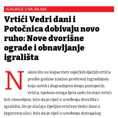
ULAGANJE U NAJMLAĐE
Vrtići Vedri dani i
Potočnica dobivaju novo
ruho: Nove dvorišne
ograde i obnavljanje
igrališta
N
akon što su kapaciteti osječkih dječjih vrtića
prošle godine znatno prošireni izgradnjom
triju novih i dogradnjom dvaju postojećih
vrtića, tijekom ovoga ljeta neki će stari vrtići
biti obnovljeni, bilo da je riječ o uređenju dvorišta i
igrališta, što je slučaj s Dječjim vrtićem Vedri dani u
Jägerovoj ulici, bilo da je riječ o uređenju dotrajalog