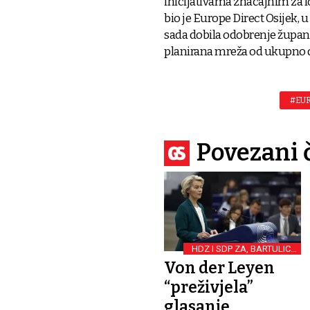
inicijativama značajnim za 
bio je Europe Direct Osijek, u
sada dobila odobrenje župani
planirana mreža od ukupno des
#EUR
Povezani 
HDZ I SDP ZA, BARTULICA
PROTIV, BOSANAC
Von der Leyen
IZOSTAO
“preživjela”
glasanje