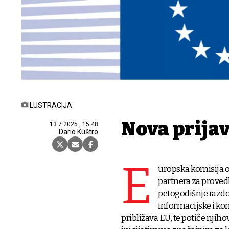
ILUSTRACIJA
Nova prijav
13.7.2025., 15:48
Dario Kuštro
E
uropska komisija o
partnera za proved
petogodišnje razdo
informacijske i ko
približava EU, te potiče njih