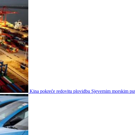
Kina pokreće redovitu plovidbu Sjevernim morskim p