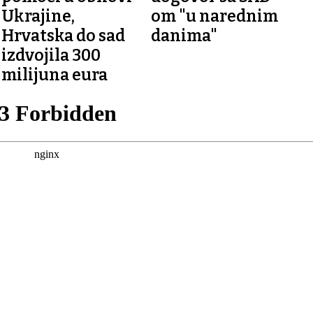
Ukrajine,
om "u narednim
Hrvatska do sad
danima"
izdvojila 300
milijuna eura