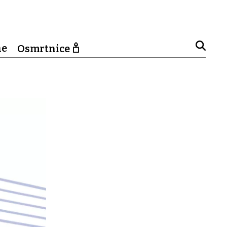
ne
Osmrtnice