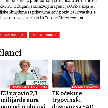
lokalne sredine. U prethodnom je mandatu dio te mreže
 okviru JU Županijska razvojna agencija OBŽ-a, koja je i
jske Skupštine za prijavu na novi poziv. Za Hrvatsku je
et (do sada ih je bilo 11) Europe Direct centara.
OPSKA KOMISIJA
#EUROPE DIRECT
članci
NAJAVLJEN I NOVI FOND
MAROŠ ŠEFČOVIČ:
EU najavio 2,3
EK očekuje
milijarde eura
trgovinski
pomoći u obnovi
dogovor sa SAD-