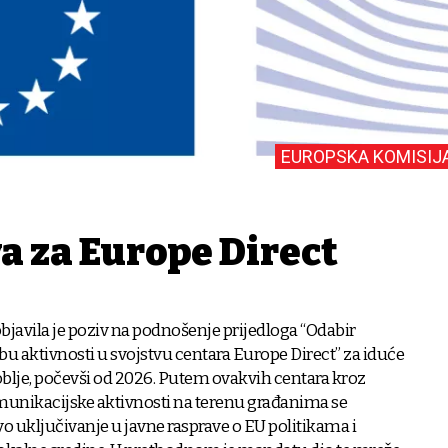
EUROPSKA KOMISIJ
a za Europe Direct
bjavila je poziv na podnošenje prijedloga “Odabir
bu aktivnosti u svojstvu centara Europe Direct” za iduće
blje, počevši od 2026. Putem ovakvih centara kroz
munikacijske aktivnosti na terenu građanima se
ovo uključivanje u javne rasprave o EU politikama i