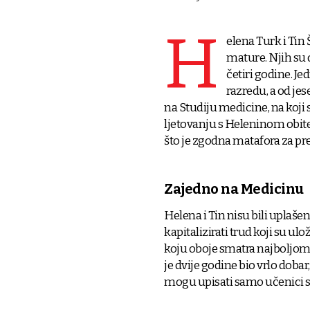
H
elena Turk i Tin
mature. Njih su d
četiri godine. Je
razredu, a od jes
na Studiju medicine, na koji
ljetovanju s Heleninom obite
što je zgodna matafora za pr
Zajedno na Medicinu
Helena i Tin nisu bili uplaš
kapitalizirati trud koji su ul
koju oboje smatra najboljom o
je dvije godine bio vrlo doba
mogu upisati samo učenici sa