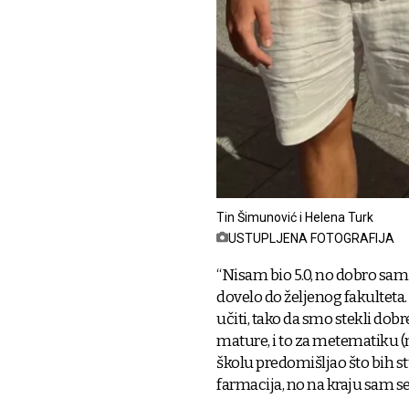
Tin Šimunović i Helena Turk
USTUPLJENA FOTOGRAFIJA
“Nisam bio 5.0, no dobro sam
dovelo do željenog fakulteta.
učiti, tako da smo stekli dob
mature, i to za metematiku (n
školu predomišljao što bih st
farmacija, no na kraju sam se