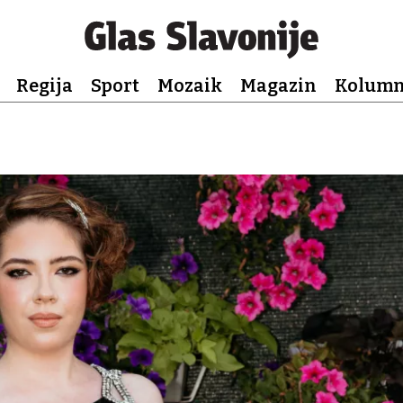
Regija
Sport
Mozaik
Magazin
Kolum