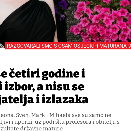
RAZGOVARALI SMO S OSAM OSJEČKIH MATURANAT
e četiri godine i
 izbor, a nisu se
jatelja i izlazaka
 Leona, Sven, Mark i Mihaela sve su samo ne
jivi i uporni, uz podršku profesora i obitelji, s
ezultate državne mature