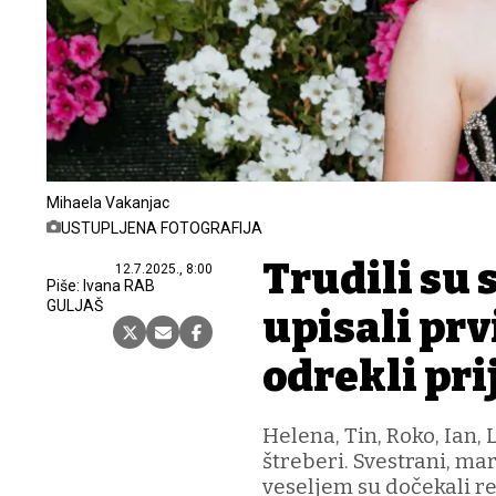
Mihaela Vakanjac
USTUPLJENA FOTOGRAFIJA
Trudili su s
12.7.2025., 8:00
Piše: Ivana RAB
GULJAŠ
upisali prvi
odrekli pri
Helena, Tin, Roko, Ian,
štreberi. Svestrani, marl
veseljem su dočekali r