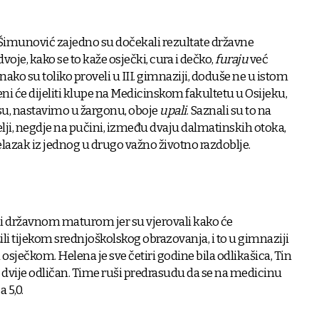
 Šimunović zajedno su dočekali rezultate državne
voje, kako se to kaže osječki, cura i dečko,
furaju
već
dnako su toliko proveli u III. gimnaziji, doduše ne u istom
eni će dijeliti klupe na Medicinskom fakultetu u Osijeku,
 su, nastavimo u žargonu, oboje
upali
. Saznali su to na
lji, negdje na pučini, između dvaju dalmatinskih otoka,
elazak iz jednog u drugo važno životno razdoblje.
eni državnom maturom jer su vjerovali kako će
ožili tijekom srednjoškolskog obrazovanja, i to u gimnaziji
sječkom. Helena je sve četiri godine bila odlikašica, Tin
r, dvije odličan. Time ruši predrasudu da se na medicinu
 5,0.