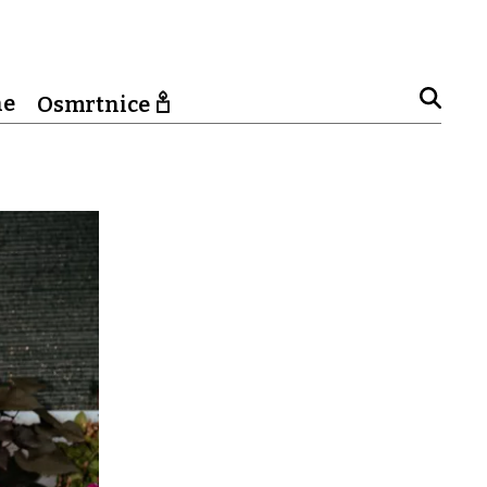
ne
Osmrtnice