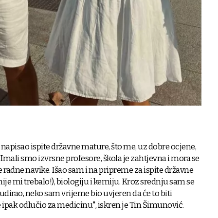
 napisao ispite državne mature, što me, uz dobre ocjene,
 Imali smo izvrsne profesore, škola je zahtjevna i mora se
re radne navike. Išao sam i na pripreme za ispite državne
ije mi trebalo!), biologiju i kemiju. Kroz srednju sam se
udirao, neko sam vrijeme bio uvjeren da će to biti
 ipak odlučio za medicinu", iskren je Tin Šimunović.